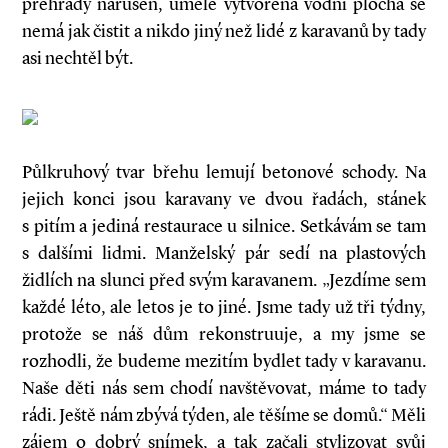
přehrady narušen, uměle vytvořená vodní plocha se
nemá jak čistit a nikdo jiný než lidé z karavanů by tady
asi nechtěl být.
Půlkruhový tvar břehu lemují betonové schody. Na
jejich konci jsou karavany ve dvou řadách, stánek
s pitím a jediná restaurace u silnice. Setkávám se tam
s dalšími lidmi. Manželský pár sedí na plastových
židlích na slunci před svým karavanem. „Jezdíme sem
každé léto, ale letos je to jiné. Jsme tady už tři týdny,
protože se náš dům rekonstruuje, a my jsme se
rozhodli, že budeme mezitím bydlet tady v kara­vanu.
Naše děti nás sem chodí navštěvovat, máme to tady
rádi. Ještě nám zbývá týden, ale těšíme se domů.“ Měli
zájem o dobrý snímek, a tak začali stylizovat svůj