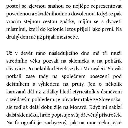
postoj se zjevnou snahou co nejlépe reprezentovat
povedenou a záviděníhodnou dovolenou. Když se pak
vracím stejnou cestou zpátky, míjím se s dvaceti
místními, kteří do kolonie letos přijeli jako první. Na
druhý den mě již přijali mezi sebe.
Už v devět ráno následujícího dne mě tři muži
středního věku pozvali na skleničku a na pohárik
slivovice. Po několika letech se dva Moraváci a Slovák
potkali zase tady na společném posezení pod
deštníkem s výhledem na pruty. Jen o několik
karavanů dál už z dálky hledí čtyřicátník s úsměvem
a zvědavým pohledem. Je původem také ze Slovenska,
ale teď už delší dobu žije na Moravě. Když mi nabízí
další skleničku, hrdě popisuje svůj dřevěný přístřešek.
Na fotografii je zachycený, jak na mne čeká ještě