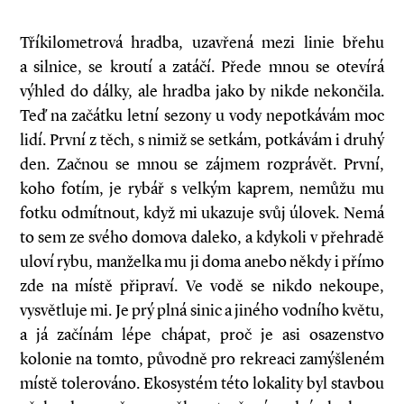
Tříkilometrová hradba, uzavřená mezi linie břehu
a silnice, se kroutí a zatáčí. Přede mnou se otevírá
výhled do dálky, ale hradba jako by nikde nekončila.
Teď na začátku letní sezony u vody nepotkávám moc
lidí. První z těch, s nimiž se setkám, potkávám i druhý
den. Začnou se mnou se zájmem rozprávět. První,
koho fotím, je rybář s velkým kaprem, nemůžu mu
fotku odmítnout, když mi ukazuje svůj úlovek. Nemá
to sem ze svého domova daleko, a kdykoli v přehradě
uloví rybu, manželka mu ji doma anebo někdy i přímo
zde na místě připraví. Ve vodě se nikdo nekoupe,
vysvětluje mi. Je prý plná sinic a jiného vodního květu,
a já začínám lépe chápat, proč je asi osazenstvo
kolonie na tomto, původně pro rekrea­ci zamýšleném
místě tolerováno. Ekosystém této lokality byl stavbou