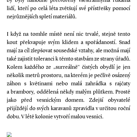
by byly náhodně přetvořeny všestrannýma rukama
lidí, kteří po celá léta zvětšují své přístřešky pomocí
nejrůznějších spletí materiálů.
I když na tomhle místě není nic trvalé, stejně tento
kout překvapuje svým klidem a spořádaností. Snad
mají za cíl zlepšovat sousedské vztahy, ale možná mají
také zajistit toleranci k těmto stavbám ze strany úřadů.
Kolem každého ze „surreálně“ čistých obydlí je jen
několik metrů prostoru, na kterém je pečlivě osázený
záhon s květinami nebo malá zahrádka s rajčaty
a brambory, oddělená někdy malým plůtkem. Prostě
jako před vesnickým domem. Zdejší obyvatelé
přijíždějí do svých karavanů zpravidla v určitou roční
dobu. V létě kolonie vytvoří malou vesnici.