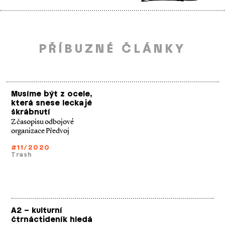
PŘÍBUZNÉ ČLÁNKY
Musíme být z ocele,
která snese leckajé
škrábnutí
Z časopisu odbojové
organizace Předvoj
#11/2020
Trash
A2 – kulturní
čtrnáctideník hledá