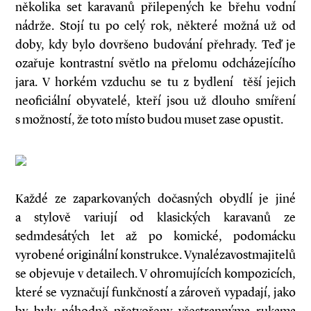
několika set karavanů přilepených ke břehu vodní
nádrže. Stojí tu po celý rok, některé možná už od
doby, kdy bylo dovršeno budování přehrady. Teď je
ozařuje kontrastní světlo na přelomu odcházejícího
jara. V horkém vzduchu se tu z bydlení těší jejich
neoficiální obyvatelé, kteří jsou už dlouho smíření
s možností, že toto místo budou muset zase opustit.
Každé ze zaparkovaných dočasných obydlí je jiné
a stylově variují od klasických karavanů ze
sedmdesátých let až po komické, podomácku
vyrobené originální konstrukce. Vynalézavostmajitelů
se objevuje v detailech. V ohromujících kompozicích,
které se vyznačují funkčností a zároveň vypadají, jako