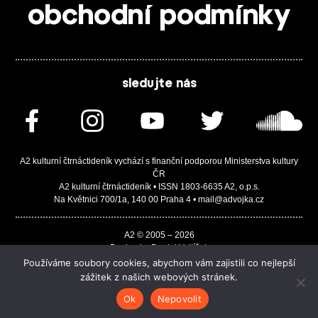
obchodní podmínky
sledujte nás
A2 kulturní čtrnáctideník vychází s finanční podporou Ministerstva kultury
ČR
A2 kulturní čtrnáctideník • ISSN 1803-6635 A2, o.p.s.
Na Květnici 700/1a, 140 00 Praha 4 • mail@advojka.cz
A2 © 2005 – 2026
Design by Daniel Vojtíšek
Built by JASA-IT & ChSoft
Používáme soubory cookies, abychom vám zajistili co nejlepší
zážitek z našich webových stránek.
Ok
Nepovolit