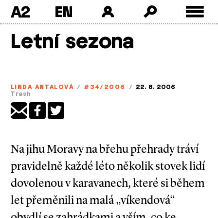
A2
Skip
Letní sezona
to
content
LINDA ANTALOVÁ
/
#34/2006
/
22. 8. 2006
Trash
Na jihu Moravy na břehu přehrady tráví
pravidelně každé léto několik stovek lidí
dovolenou v karavanech, které si během
let přeměnili na malá „víkendová“
obydlí se zahrádkami a vším, co ke