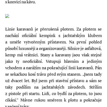
s konvicí na kávu.
Linie karavanů je přerušená plotem. Za plotem se
nachází oficiální kempink s jachtařským klubem
a uměle vytvořeným přístavem. Na první pohled
působí luxusněji a orga­nizovaněji. Silnice je asfaltová,
kemp má vrátnici. Stany a karavany jsou však stejné
jako ty neoficiální. Vstupuji hlavním a jediným
vchodem a narážím na pokračující linii karavanů. Pán
se sekačkou kosí trávu před svým stanem. „Jsem tady
už dvacet let. Byl jsem při stavění přístavu a sám se
taky podílím na jachtařských závodech. Střílím
z pistole při startu. Lidi, co bydlí za plotem, to jsou
cikáni.“ Mávne rukou směrem k plotu a pokračuje
v sečení trávy.