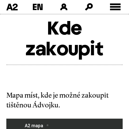
A2
Skip
Kde
to
content
zakoupit
Mapa míst, kde je možné zakoupit
tištěnou Ádvojku.