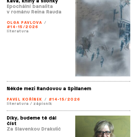
Káva, knihy a silonky
Epochální banalita
v románu Reina Rauda
OLGA PAVLOVA
/
#14-15/2026
literatura
Někde mezi Randovou a Spillanem
PAVEL KOŘÍNEK
/
#14-15/2026
literatura
/
zápisník
Díky, budeme tě dál
číst
Za Slavenkou Drakulić