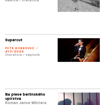
beletrie
/
literatura
Supercut
PETR BORKOVEC
/
#13/2026
literatura
/
zápisník
Na plese berlínského
upírstva
Román Jense Wintera