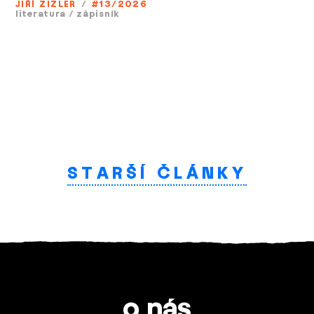
JIŘÍ ZIZLER
/
#13/2026
literatura
/
zápisník
STARŠÍ ČLÁNKY
o nás