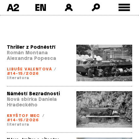
A2
Skip
to
content
Thriller z Podněstří
Román Montana
Alexandra Popesca
LIBUŠE VALENTOVÁ
/
#14-15/2026
literatura
Náměstí Bezradnosti
Nová sbírka Daniela
Hradeckého
KRYŠTOF MEC
/
#14-15/2026
literatura