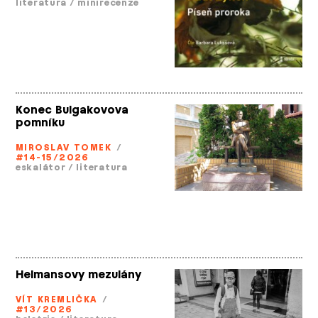
literatura
/
minirecenze
Konec Bulgakovova
pomníku
MIROSLAV TOMEK
/
#14-15/2026
eskalátor
/
literatura
Helmansovy mezulány
VÍT KREMLIČKA
/
#13/2026