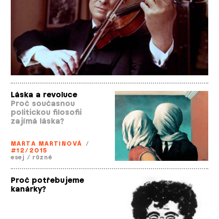
Láska a revoluce
Proč současnou
politickou filosofii
zajímá láska?
MARTA MARTINOVÁ
/
#12/2015
esej
/
různé
Proč potřebujeme
kanárky?