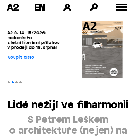
A2
Skip
to
content
A2 č. 14–15/2026:
maloměsto
s letní literární přílohou
v prodeji do 18. srpna!
Koupit číslo
Lidé nežijí ve filharmonii
S Petrem Leškem
o architektuře (nejen) na