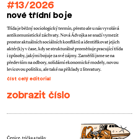
#13/2026
nové třídní boje
Třída je běžný sociologický termín, přesto ale u nás vyvolává
antikomunistické záchvaty. Nová Ádvojka se snaží vymezit
prostor aktuálních sociálních konfliktů a identifikovat jejich
aktér(k)y v čase, kdy se strukturálně proměňuje pracující třída
i způsoby, jakými bojuje za své zájmy. Zaměřili jsme se na
především na odbory, solidární ekonomické modely, novou
levicovou politiku, ale také na příklady z literatury.
číst celý editorial
zobrazit číslo
Čepice, trička a tašky