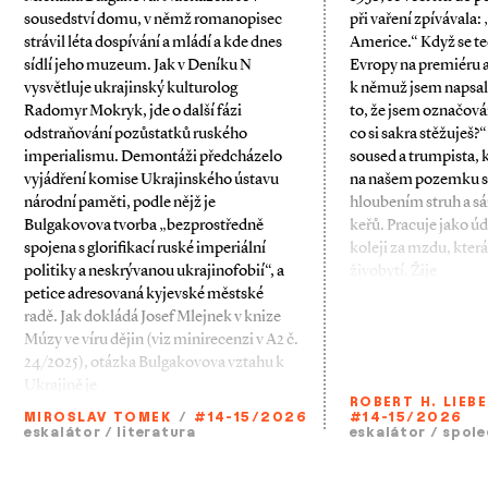
sousedství domu, v němž romanopisec
při vaření zpívávala:
strávil léta dospívání a mládí a kde dnes
Americe.“ Když se t
sídlí jeho mu­zeum. Jak v Deníku N
Evropy na premiéru 
vysvětluje ukrajinský kulturolog
k němuž jsem napsal 
Radomyr Mokryk, jde o další fázi
to, že jsem označov
odstraňování pozůstatků ruského
co si sakra stěžuješ?“
imperialismu. Demontáži předcházelo
soused a trumpista,
vyjádření komise Ukrajinského ústavu
na našem pozemku s
národní paměti, podle nějž je
hloubením struh a s
Bulgakovova tvorba „bezprostředně
keřů. Pracuje jako ú
spojena s glorifikací ruské imperiální
koleji za mzdu, která
politiky a neskrývanou ukrajinofobií“, a
živobytí. Žije
petice adresovaná kyjevské městské
radě. Jak dokládá Josef Mlejnek v knize
Múzy ve víru dějin (viz minirecenzi v A2 č.
24/2025), otázka Bulgakovova vztahu k
Ukrajině je
ROBERT H. LIEB
MIROSLAV TOMEK
/
#14-15/2026
#14-15/2026
eskalátor
/
literatura
eskalátor
/
spole