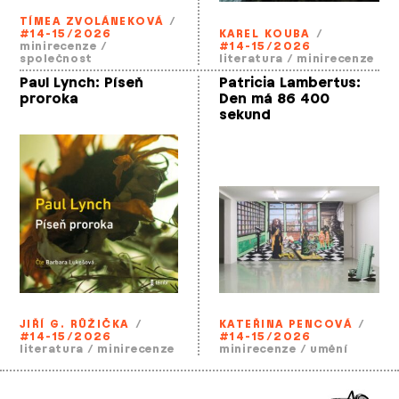
TÍMEA ZVOLÁNEKOVÁ
/
#14-15/2026
KAREL KOUBA
/
minirecenze
/
#14-15/2026
společnost
literatura
/
minirecenze
Paul Lynch: Píseň
Patricia Lambertus:
proroka
Den má 86 400
sekund
JIŘÍ G. RŮŽIČKA
/
KATEŘINA PENCOVÁ
/
#14-15/2026
#14-15/2026
literatura
/
minirecenze
minirecenze
/
umění