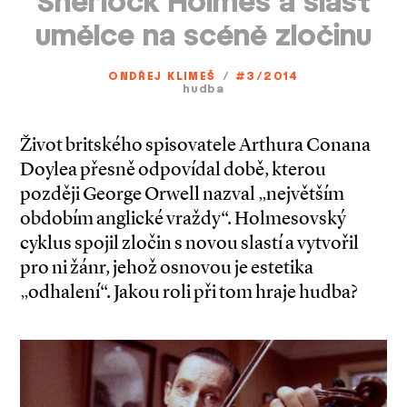
Sherlock Holmes a slast
umělce na scéně zločinu
ONDŘEJ KLIMEŠ
/
#3/2014
hudba
Život britského spisovatele Arthura Conana
Doylea přesně odpovídal době, kterou
později George Orwell nazval „největším
obdobím anglické vraždy“. Holmesovský
cyklus spojil zločin s novou slastí a vytvořil
pro ni žánr, jehož osnovou je estetika
„odhalení“. Jakou roli při tom hraje hudba?