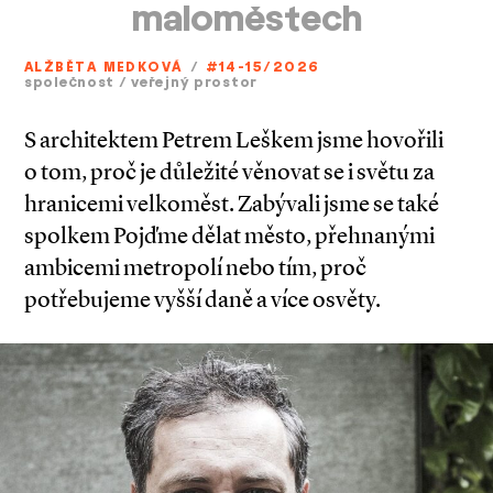
maloměstech
ALŽBĚTA MEDKOVÁ
/
#14-15/2026
společnost
/
veřejný prostor
S architektem Petrem Leškem jsme hovořili
o tom, proč je důležité věnovat se i světu za
hranicemi velkoměst. Zabývali jsme se také
spolkem Pojďme dělat město, přehnanými
ambicemi metropolí nebo tím, proč
potřebujeme vyšší daně a více osvěty.