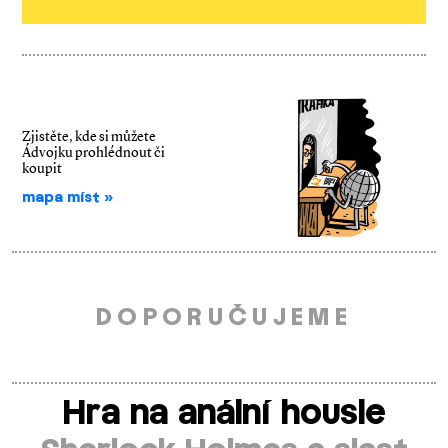
Zjistěte, kde si můžete
Ádvojku prohlédnout či
koupit
mapa míst »
DOPORUČUJEME
Hra na anální housle