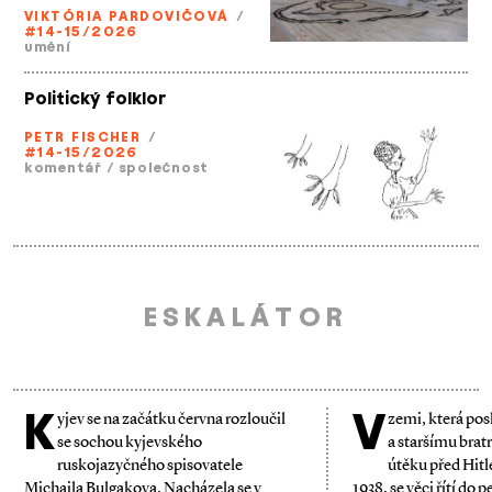
VIKTÓRIA PARDOVIČOVÁ
/
#14-15/2026
umění
Politický folklor
PETR FISCHER
/
#14-15/2026
komentář
/
společnost
ESKALÁTOR
K
V
yjev se na začátku června rozloučil
zemi, která po
se so­­chou kyjevského
a staršímu bratr
ruskojazyčného spisovatele
útěku před Hitl
Michaila Bulgakova. Nacházela se v
1938, se věci řítí do