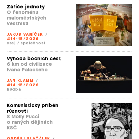
Zářiče jednoty
O fenoménu
maloměstských
věstníků
JAKUB VANÍČEK
/
#14-15/2026
esej
/
společnost
Výhoda bočních cest
6 km od civilizace
Ivana Palackého
JAN KLAMM
/
#14-15/2026
hudba
Komunistický příběh
různosti
S Molly Pucci
o raných dějinách
KSČ
ONDŘEJ SLAČÁLEK
/