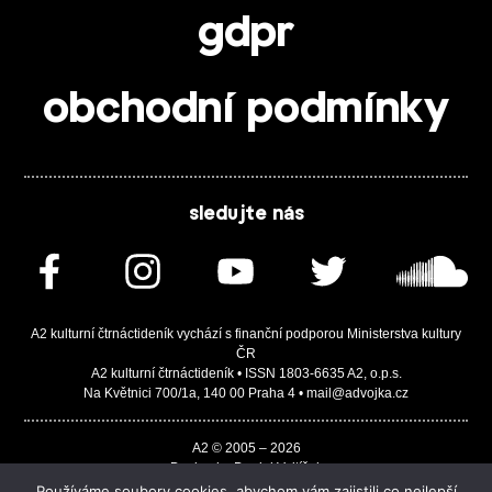
gdpr
obchodní podmínky
sledujte nás
A2 kulturní čtrnáctideník vychází s finanční podporou Ministerstva kultury
ČR
A2 kulturní čtrnáctideník • ISSN 1803-6635 A2, o.p.s.
Na Květnici 700/1a, 140 00 Praha 4 • mail@advojka.cz
A2 © 2005 – 2026
Design by Daniel Vojtíšek
Built by JASA-IT & ChSoft
Používáme soubory cookies, abychom vám zajistili co nejlepší