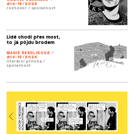
#14-15/2026
rozhovor
/
společnost
Lidé chodí přes most,
to já půjdu brodem
MARIE ŠKRDLÍKOVÁ
/
#14-15/2026
literární příloha
/
společnost
Previous
Next