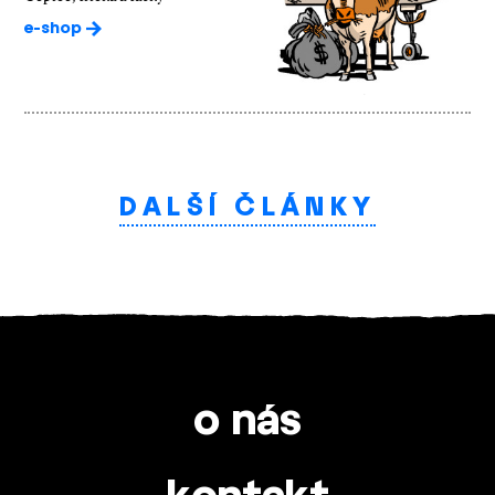
e-shop
DALŠÍ ČLÁNKY
o nás