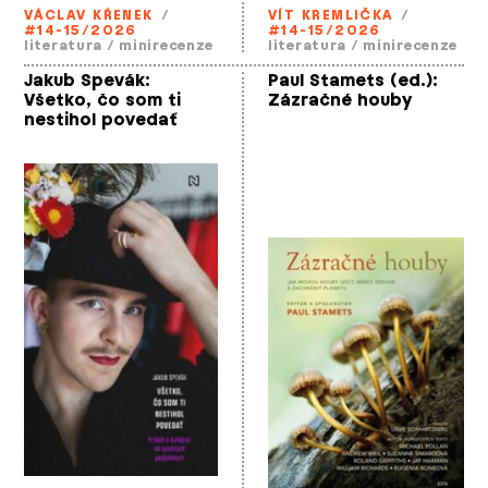
VÁCLAV KŘENEK
/
VÍT KREMLIČKA
/
#14-15/2026
#14-15/2026
literatura
/
minirecenze
literatura
/
minirecenze
Jakub Spevák:
Paul Stamets (ed.):
Všetko, čo som ti
Zázračné houby
nestihol povedať