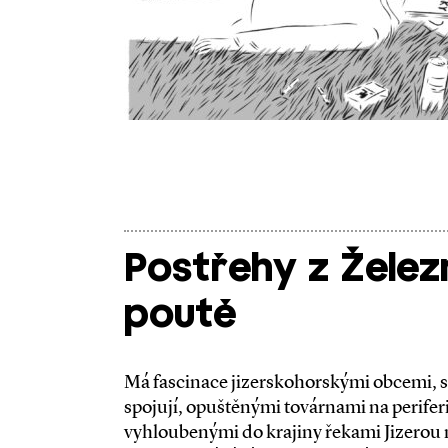
Postřehy z Žele
poutě
Má fascinace jizerskohorskými obcemi, se
spojují, opuštěnými továrnami na perifer
vyhloubenými do krajiny řekami Jizerou