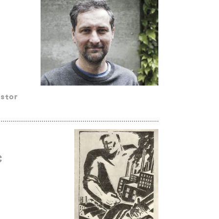
ostor
Č