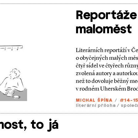
Reportáže
maloměst
Literárních reportáží v Če
o obyčejných malých měste
čtyř sídel ve čtyřech růz
zvolená autory a autorkou 
než to dovoluje běžný med
v rodném Uherském Brod
MICHAL ŠPÍNA
/
#14-1
literární příloha
/
společ
ost, to já