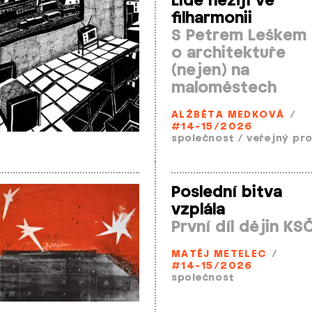
Lidé nežijí ve
filharmonii
S Petrem Leškem
o architektuře
(nejen) na
maloměstech
ALŽBĚTA MEDKOVÁ
/
#14-15/2026
společnost
/
veřejný pr
Poslední bitva
vzplála
První díl dějin KS
MATĚJ METELEC
/
#14-15/2026
společnost