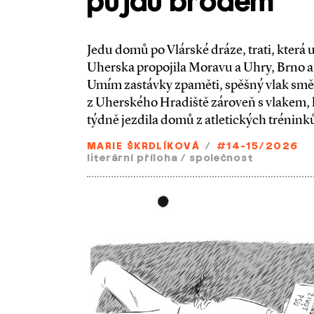
půjdu brodem
Jedu domů po Vlárské dráze, trati, která 
Uherska propojila Moravu a Uhry, Brno 
Umím zastávky zpaměti, spěšný vlak smě
z Uherského Hradiště zároveň s vlakem, 
týdně jezdila domů z atletických tréninků
MARIE ŠKRDLÍKOVÁ
/
#14-15/2026
literární příloha
/
společnost