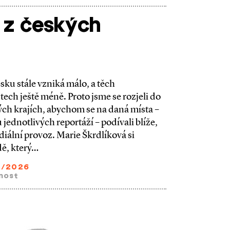
 z českých
sku stále vzniká málo, a těch
ch ještě méně. Proto jsme se rozjeli do
ných krajích, abychom se na daná místa –
jednotlivých reportáží – podívali blíže,
iální provoz. Marie Škrdlíková si
ě, který…
5/2026
nost