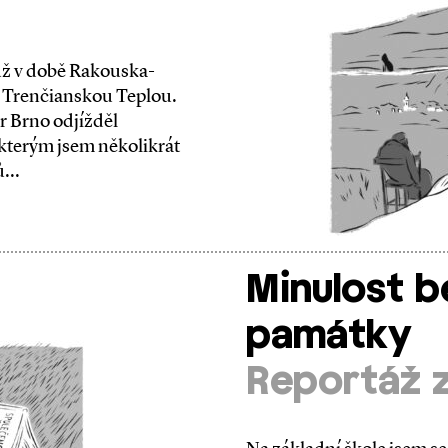
už v době Rakouska­-
a Trenčianskou Teplou.
r Brno odjížděl
kterým jsem několikrát
...
Minulost b
památky
Reportáž z