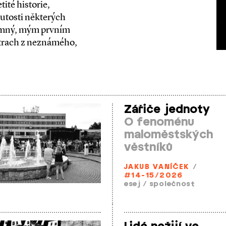
ité historie,
tosti některých
římný, mým prvním
strach z neznámého,
Zářiče jednoty
O fenoménu
maloměstských
věstníků
JAKUB VANÍČEK
/
#14-15/2026
esej
/
společnost