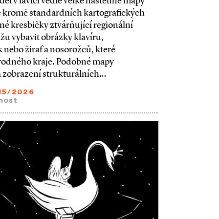
děl v lavici vedle velké nástěnné mapy
se kromě standardních kartografických
é kresbičky ztvárňující regionální
u vybavit obrázky klavíru,
nebo žiraf a nosorožců, které
rodného kraje. Podobné mapy
 zobrazení strukturálních…
15/2026
nost