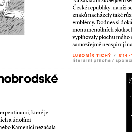
Na základní škole jsem se
České republiky, na níž 
znaků nacházely také různ
emblémy. Dodnes si dokáž
monumentálních skalisek 
vyplňovaly plochu mého 
samozřejmě neaspirují na
LUBOMÍR TICHÝ
/
#14-
literární příloha
/
společ
znobrodské
r­pentinami, které je
iích a údolími
 nebo Kamenicí nezačala