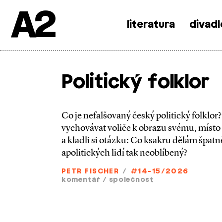
A2
literatura
divadl
Skip
to
content
Politický folklor
Co je nefalšovaný český politický folklor
vychovávat voliče k obrazu svému, místo 
a kladli si otázku: Co ksakru dělám špatně
apolitických lidí tak neoblíbený?
PETR FISCHER
/
#14-15/2026
komentář
/
společnost