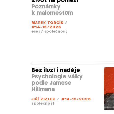
Život na pomezí
Poznámky
k maloměstům
MAREK TORČÍK
/
#14-15/2026
esej
/
společnost
Bez iluzí i naděje
Psychologie války
podle Jamese
Hillmana
JIŘÍ ZIZLER
/
#14-15/2026
společnost