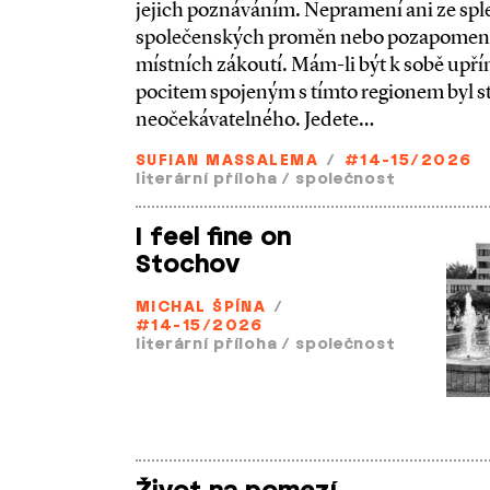
jejich poznáváním. Nepramení ani ze splet
společenských proměn nebo pozapomenu
místních zákoutí. Mám­-li být k sobě up
pocitem spojeným s tímto regionem byl 
neočekávatelného. Jedete…
SUFIAN MASSALEMA
/
#14-15/2026
literární příloha
/
společnost
I feel fine on
Stochov
MICHAL ŠPÍNA
/
#14-15/2026
literární příloha
/
společnost