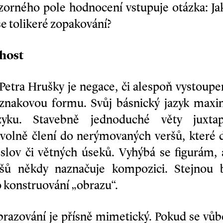
 zorného pole hodnocení vstupuje otázka: Ja
se tolikeré zopakování?
host
Petra Hrušky je negace, či alespoň vystoupen
íznakovou formu. Svůj básnický jazyk max
zyku. Stavebně jednoduché věty juxtap
í volně člení do nerýmovaných veršů, které 
lov či větných úseků. Vyhýbá se figurám,
ů někdy naznačuje kompozici. Stejnou b
o konstruování „obrazu“.
razování je přísně mimetický. Pokud se vůbe