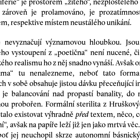
riferie“ je prostorem „žitého“, nezploštěléh
 zároveň je prolamováno, je prozatímnos
em, respektive místem neustálého unikání.
 nevyznačují významovou hloubkou. Jsou
jeho vystoupení z „poetična“ není nucené, č
ého realismu ho z něj snadno vynáší. Avšak 
rama“ tu nenalezneme, neboť tato forma
h v sobě obsahuje jistou dávku přeceňující in
e balancování nad propastí banality, do n
ou probořen. Formální sterilita z Hruškový
stalo existovat výhradně
před
textem, něco, co
“, avšak na papíře leží již jen jako mrtvá vě
boť jej neuchopil skrze autonomní básnický