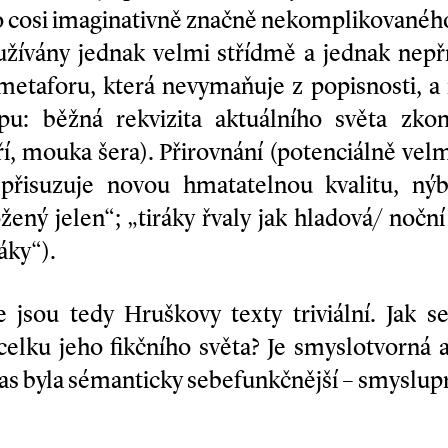
to cosi imaginativně značně nekomplikovaného
užívány jednak velmi střídmě a jednak nepří
 metaforu, která nevymaňuje z popisnosti, a 
pu: běžná rekvizita aktuálního světa zkon
í, mouka šera). Přirovnání (potenciálně velm
epřisuzuje novou hmatatelnou kvalitu, nýb
žený jelen“; „tiráky řvaly jak hladová/ nočn
áky“).
e jsou tedy Hruškovy texty triviální. Jak s
k celku jeho fikčního světa? Je smyslotvorná
bas byla sémanticky sebefunkčnější – smyslup