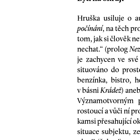
Hruška usiluje o a
počínání
, na těch p
tom, jak si člověk n
nechat.“ (prolog
Nez
je zachycen ve své
situováno do prosto
benzínka, bistro, 
v básni
Krádež
) aneb
Významotvorným pr
rostoucí a vůči ní 
kamsi přesahující ok
situace subjektu, z