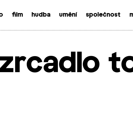
o
film
hudba
umění
společnost
m
zrcadlo t