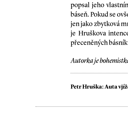
popsal jeho vlastní
báseň. Pokud se ovš
jen jako zbytková mn
je Hruškova intenc
přeceněných básník
Autorka je bohemistk
Petr Hruška: Auta vjížd