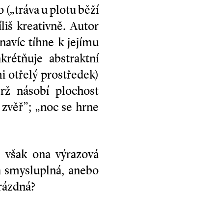
 („tráva u plotu běží
liš kreativně. Autor
navíc tíhne k jejímu
krétňuje abstraktní
i otřelý prostředek)
rž násobí plochost
í zvěř”; „noc se hrne
e však ona výrazová
 a smysluplná, anebo
rázdná?