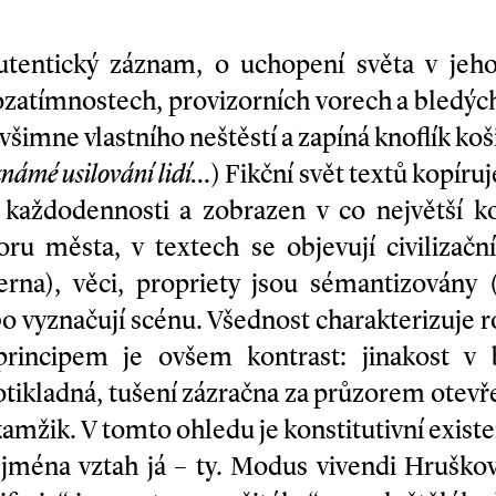
utentický záznam, o uchopení světa v jeho
rozatímnostech, provizorních vorech a bledýc
evšimne vlastního neštěstí a zapíná knoflík ko
námé usilování lidí…
) Fikční svět textů kopíruj
 každodennosti a zobrazen v co největší ko
ru města, v textech se objevují civilizačn
herna), věci, propriety jsou sémantizovány
o vyznačují scénu. Všednost charakterizuje r
incipem je ovšem kontrast: jinakost v ba
protikladná, tušení zázračna za průzorem ote
amžik. V tomto ohledu je konstitutivní existe
ejména vztah já – ty. Modus vivendi Hruškov