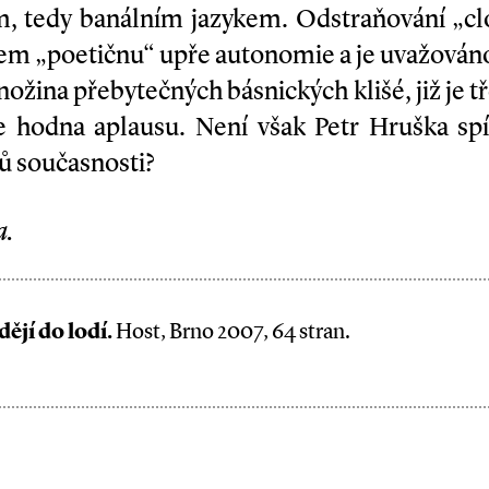
m, tedy banálním jazykem. Odstraňování „cl
em „poetičnu“ upře autonomie a je uvažován
ožina přebytečných básnických klišé, již je 
e hodna aplausu. Není však Petr Hruška spí
ů současnosti?
a.
ějí do lodí.
Host, Brno 2007, 64 stran.