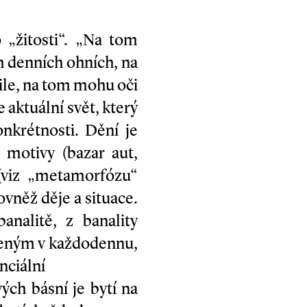
 „žitosti“. „Na tom
h denních ohních, na
šile, na tom mohu oči
e aktuální svět, který
nkrétnosti. Dění je
í motivy (bazar aut,
 (viz „metamorfózu“
ovněž děje a situace.
nalitě, z banality
vřeným v každodennu,
nciální
ých básní je bytí na