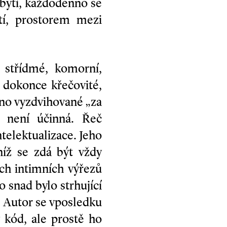
o bytí, každodenno se
tí, prostorem mezi
 střídmé, komorní,
i dokonce křečovité,
ono vyzdvihované „za
 není účinná. Řeč
telektualizace. Jeho
íž se zdá být vždy
ch intimních výřezů
 snad bylo strhující
c. Autor se vposledku
 kód, ale prostě ho