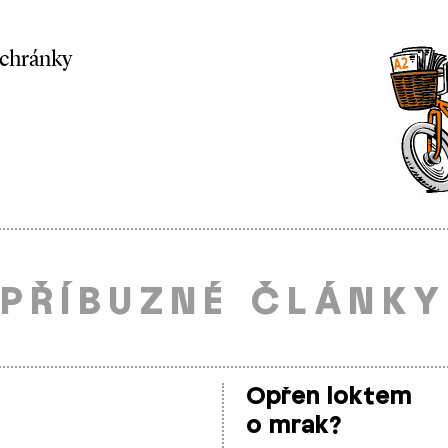
schránky
PŘÍBUZNÉ ČLÁNKY
Opřen loktem
o mrak?