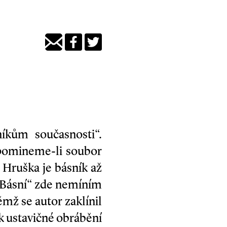
íkům současnosti“.
(pomineme-li soubor
 Hruška je básník až
 „Básní“ zde nemíním
němž se autor zaklínil
ak ustavičné obrábění