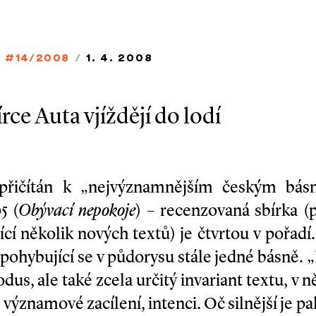
/
#14/2008
/
1. 4. 2008
ce Auta vjíždějí do lodí
přičítán k „nejvýznamnějším českým básn
5 (
Obývací nepokoje
) – recenzovaná sbírka 
cí několik nových textů) je čtvrtou v pořadí.
, pohybující se v půdorysu stále jedné básně.
dus, ale také zcela určitý invariant textu, v 
 významové zacílení, intenci. Oč silnější je p