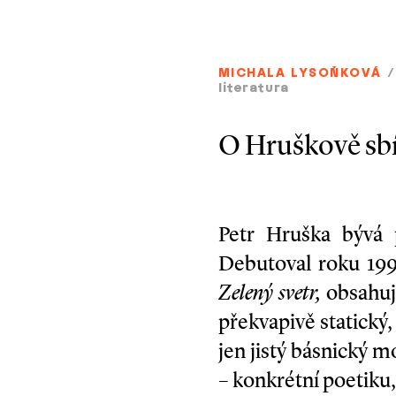
MICHALA LYSOŇKOVÁ
literatura
O Hruškově sbír
Petr Hruška bývá 
Debutoval roku 199
Zelený svetr,
obsahují
překvapivě statický
jen jistý básnický mo
– konkrétní poetiku,