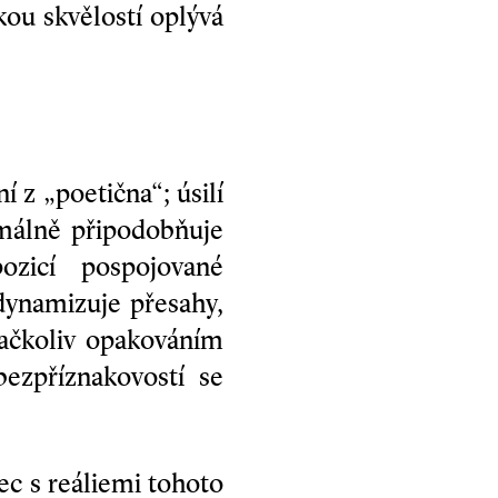
kou skvělostí oplývá
í z „poetična“; úsilí
imálně připodobňuje
ozicí pospojované
dynamizuje přesahy,
 ačkoliv opakováním
ezpříznakovostí se
c s reáliemi tohoto