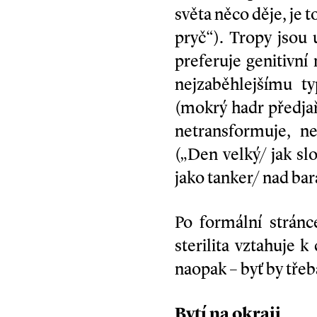
světa něco děje, je 
pryč“). Tropy jsou 
preferuje genitivní
nejzaběhlejšímu ty
(mokrý hadr předjař
netransformuje, n
(„Den velký/ jak slo
jako tanker/ nad bar
Po formální stránc
sterilita vztahuje 
naopak – byť by tře
Bytí na okraji