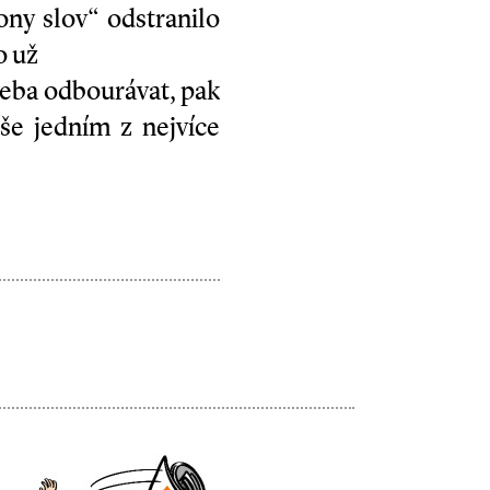
ony slov“ odstranilo
o už
třeba odbourávat, pak
še jedním z nejvíce