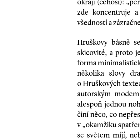
okraji (čehosi): „pe
zde koncentruje a
všedností a zázračn
Hruškovy básně se
skicovité, a proto 
forma minimalistick
několika slovy d
o Hruškových textec
autorským modem j
alespoň jednou noh
činí něco, co nepře
v „okamžiku spatření
se světem míjí, ne