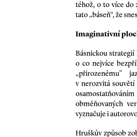
téhož, o to více do
tato „báseň“, že sne
Imaginativní ploc
Básnickou strategií 
o co nejvíce bezpř
„přirozenému” ja
v nerozvitá souvět
osamostatňováním s
obměňovaných verš
vyznačuje i autorov
Hruškův způsob zob