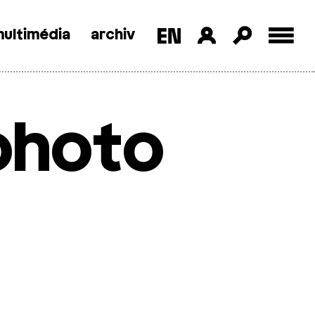
ultimédia
archiv
ohoto