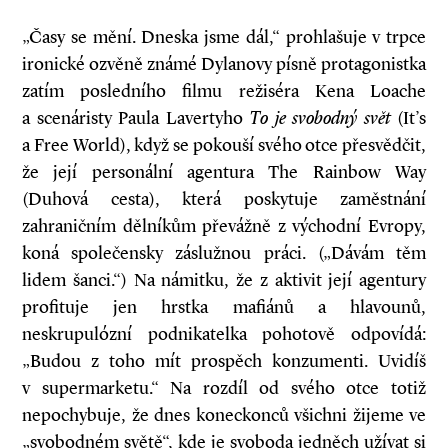
„Časy se mění. Dneska jsme dál,“ prohlašuje v trpce
ironické ozvěně známé Dylanovy písně protagonistka
zatím posledního filmu režiséra Kena Loache
a scenáristy Paula Lavertyho
To je svobodný svět
(It’s
a Free World), když se pokouší svého otce přesvědčit,
že její personální agentura The Rainbow Way
(Duhová cesta), která poskytuje zaměstnání
zahraničním dělní­kům převážně z východní Evropy,
koná společensky záslužnou práci. („Dávám těm
lidem šanci.“) Na námitku, že z aktivit její agentury
profituje jen hrstka mafiá­nů a hlavounů,
neskrupulózní podnikatelka pohotově odpovídá:
„Budou z toho mít prospěch konzumenti. Uvidíš
v supermarketu.“ Na rozdíl od svého otce totiž
nepochybuje, že dnes koneckonců všichni žijeme ve
„svobodném světě“, kde je svoboda jedněch užívat si