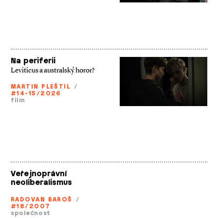
Na periferii
Leviticus a australský horor?
MARTIN PLEŠTIL
/
#14-15/2026
film
Veřejnoprávní
neoliberalismus
RADOVAN BAROŠ
/
#18/2007
společnost