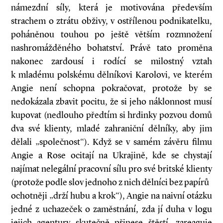
námezdní síly, která je motivována především
strachem o ztrátu obživy, v ostřílenou podnikatelku,
poháněnou touhou po ještě větším rozmnožení
nashromážděného bohatství. Právě tato proměna
nakonec zardousí i rodící se milostný vztah
k mladému polskému dělníkovi Karolovi, ve kterém
Angie není schopna pokračovat, protože by se
nedokázala zbavit pocitu, že si jeho náklonnost musí
kupovat (nedlouho předtím si hrdinky pozvou domů
dva své klienty, mladé zahraniční dělníky, aby jim
dělali „společnost“). Když se v samém závěru filmu
Angie a Rose ocitají na Ukrajině, kde se chystají
najímat nelegální pracovní sílu pro své britské klienty
(protože podle slov jednoho z nich dělníci bez papírů
ochotněji „drží hubu a krok“), Angie na naivní otázku
jedné z uchazeček o zaměstnání, zda jí duha v logu
jejich agentury skutečně přinese štěstí, zareaguje