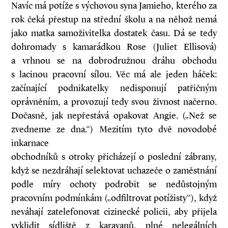
Navíc má potíže s výchovou syna Jamieho, kterého za
rok čeká přestup na střední školu a na něhož nemá
jako matka samoživitelka dostatek času. Dá se tedy
dohromady s kamarádkou Rose (Juliet Ellisová)
a vrhnou se na dobrodružnou dráhu obchodu
s lacinou pracovní sílou. Věc má ale jeden háček:
začínající podnikatelky nedisponují patřičným
oprávněním, a provozují tedy svou živnost načerno.
Dočasně, jak nepřestává opakovat Angie. („Než se
zvedneme ze dna.“) Mezitím tyto dvě novodobé
inkarnace
obchodníků s otroky přicházejí o poslední zábrany,
když se nezdráhají selektovat uchazeče o zaměstnání
podle míry ochoty podrobit se nedůstojným
pracovním podmínkám („odfiltrovat potížisty“), když
neváhají zatelefonovat cizinecké policii, aby přijela
vyklidit sídliště z karavanů, plné nelegálních