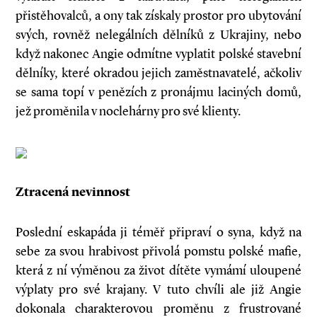
přistěhovalců, a ony tak získaly prostor pro ubytování
svých, rovněž nelegálních dělníků z Ukrajiny, nebo
když nakonec Angie odmítne vyplatit polské stavební
dělníky, které okradou jejich zaměstnavatelé, ačkoliv
se sama topí v penězích z pronájmu laciných domů,
jež proměnila v noclehárny pro své klienty.
Ztracená nevinnost
Poslední eskapáda ji téměř připraví o syna, když na
sebe za svou hrabivost přivolá pomstu polské mafie,
která z ní výměnou za život dítěte vymámí uloupené
výplaty pro své krajany. V tuto chvíli ale již Angie
dokonala charakterovou proměnu z frustrované