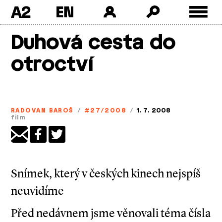
A2
Skip
Duhová cesta do
to
content
otroctví
RADOVAN BAROŠ
/
#27/2008
/
1. 7. 2008
film
Snímek, který v českých kinech nejspíš
neuvidíme
Před nedávnem jsme věnovali téma čísla