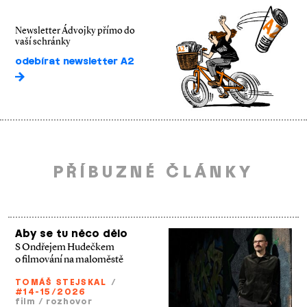
Newsletter Ádvojky přímo do
vaší schránky
odebírat newsletter A2
PŘÍBUZNÉ ČLÁNKY
Aby se tu něco dělo
S Ondřejem Hudečkem
o filmování na maloměstě
TOMÁŠ STEJSKAL
/
#14-15/2026
film
/
rozhovor