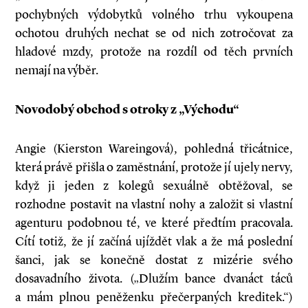
pochybných výdobytků volného trhu vykoupena
ochotou druhých nechat se od nich zotročovat za
hladové mzdy, protože na rozdíl od těch prvních
nemají na výběr.
Novodobý obchod s otroky z „Východu“
Angie (Kierston Wareingová), pohledná třicátnice,
která právě přišla o zaměstnání, protože jí ujely nervy,
když ji jeden z kolegů sexuálně obtěžoval, se
rozhodne postavit na vlastní nohy a založit si vlastní
agenturu podobnou té, ve které předtím pracovala.
Cítí totiž, že jí začíná ujíždět vlak a že má poslední
šanci, jak se konečně dostat z mizérie svého
dosavadního života. („Dlužím bance dvanáct táců
a mám plnou peněženku přečerpaných kreditek.“)