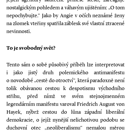
nostalgickým pohledem a váhavým ujištěním: „O tom
nepochybujte.“ Jako by Angie v očích neznámé ženy
na zlomek vteřiny spatřila záblesk své vlastní ztracené
nevinnosti.
To je svobodný svět?
Tento sám o sobě působivý příběh lze interpretovat
i jako jistý druh polemického antimanifestu
o novodobé „cestě do otroctví“, která paradoxně není
tolik obávanou cestou k despotismu východního
střihu, před nímž ve svém stejnojmenném
legendárním manifestu varoval Friedrich August von
Hayek, nýbrž cestou do lůna západní liberální
demokracie, o jejíž nynější nelichotivou podobu se
duchovní otec „neoliberalismu“ nemalou měrou