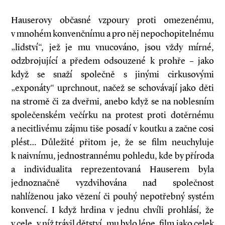
Hauserovy občasné vzpoury proti omezenému,
v mnohém konvenčnímu a pro něj nepochopitelnému
„lidství“, jež je mu vnucováno, jsou vždy mírné,
odzbrojující a předem odsouzené k prohře – jako
když se snaží společně s jinými cirkusovými
„exponáty“ uprchnout, načež se schovávají jako děti
na stromě či za dveřmi, anebo když se na noblesním
společenském večírku na protest proti dotěrnému
a necitlivému zájmu tiše posadí v koutku a začne cosi
plést… Důležité přitom je, že se film neuchyluje
k naivnímu, jednostrannému pohledu, kde by příroda
a individualita reprezentovaná Hauserem byla
jednoznačně vyzdvihována nad společnost
nahlíženou jako vězení či pouhý nepotřebný systém
konvencí. I když hrdina v jednu chvíli prohlásí, že
v cele, v níž trávil dětství, mu bylo lépe, film jako celek