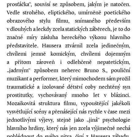
prosťáčka“, souvisí se způsobem, jakým je natočen.
Vedle strohého, eliptického, umírněně poetického
obrazového stylu filmu, snímaného především
v dlouhých a leckdy zcela statických záběrech, je to do
značné míry zásluha hereckého výkonu hlavního
představitele. Hausera ztvárnil zcela jedinečným,
chvílemi jemně komickým, chvílemi dojemným
a přitom zároveň i odlehčeně nepatetickým,
„jadrným“ způsobem neherec Bruno S., pouliční
muzikant a performer, který mimochodem sám prožil
traumatické a izolované dětství coby nechtěný syn
prostitutky, vychovávaný mnoho let v blázinci.
Mozaikovitá struktura filmu, vypouštějící jakékoli
vysvětlující scény a přenášející nás rychle v čase mezi
jednotlivými výjevy, stejně jako „jiná“ psychologie
hlavního hrdiny, který nás jen zcela výjimečně nechá
pohlédnout do svého nitra, činí z Hausera záhadu,