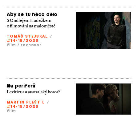
Aby se tu něco dělo
S Ondřejem Hudečkem
o filmování na maloměstě
TOMÁŠ STEJSKAL
/
#14-15/2026
film
/
rozhovor
Na periferii
Leviticus a australský horor?
MARTIN PLEŠTIL
/
#14-15/2026
film