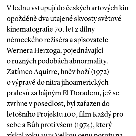
V lednu vstupují do českých artových kin
opožděně dva utajené skvosty světové
kinematografie 70. let z dílny
německého režiséra a spisovatele
Wernera Herzoga, pojednávající
o různých podobách abnormality.
Zatímco Aquirre, hněv boží (1972)
o výpravě do nitra jihoamerických
pralesů za bájným El Doradem, jež se
zvrhne v posedlost, byl zařazen do
letošního Projektu 100, film Každý pro
sebe a Bůh proti všem (1974), který
získal roku 1975 Velkou cenu poroty na