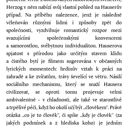
Herzog v něm nabízí svůj vlastní pohled na Hauserův
případ. Na příběhu nalezence, jenž je následně
včleňován různými lidmi i způsoby zpět do
společnosti, vyzdvihuje romantický rozpor mezi
svazujícími společenskými konvencemi
a samorostlou, svébytnou individualitou. Hauserova
spjatost s přírodou jako určitým stavem klidu
a čistého bytí je filmem sugerována v občasných
lyrických momentech: hrdinův vztah k práci na
zahradě a ke zvířatům, trávy ševelící ve větru. Násilí
sociálního mechanismu, který se snaží Hausera
civilizovat, se oproti tomu projevuje velmi
ambivalentně – v chladnosti, ale také ve starostlivé
a trpělivé péči, když ho okolí učí být „člověkem“. Právě
otázka „co je to člověk“, či spíše „kdy je člověk“ (za
jakých podmínek a z hlediska koho) je jedním