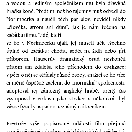
a vodou a jediným společníkem mu byla dřevěná
hračka koně. Předtím, než ho tajemný muž odvedl do
Norimberka a naučil těch pár slov, neviděl nikdy
„člověka, strom ani dům“, jak je nám řečeno na
začátku filmu. Lidé, kteří
se ho v Norimberku ujali, jej museli učit všechno
úplně od začátku: chodit, sedět na židli nebo jíst
příborem. Hauserův dramatický osud neskončil
přitom ani zdaleka jeho příchodem do civilizace:
v péči o něj se střídaly různé osoby, snažící se ho více
či méně úspěšně začlenit do „normální“ společnosti;
adoptoval jej zámožný anglický hrabě, určitý čas
vystupoval v cirkusu jako atrakce a několikrát byl
vážně fyzicky napaden neznámým útočníkem…
Přestože výše popisované události film přejímá
poměrně věrně z dochovaných historických svědectví,