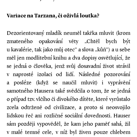
Variace na Tarzana, či oživlá loutka?
Dezorientovaný mladík neuměl takřka mluvit (krom
zmateného opakování věty „Chtěl bych být
u kavalérie, tak jako můj otec“ a slova „kůň“) a u sebe
měl jen modlitební knihu a dva dopisy osvětlující, že
se jedná o člověka, jenž svůj dosavadní život strávil
v naprosté izolaci od lidí. Následné pozorování
a posléze (když se naučil mluvit) i vyprávění
samotného Hausera také svědčila o tom, že se jedná
o případ tzv. vlčího či divokého dítěte, které vyrůstalo
zcela odtrženě od civilizace, a proto si neosvojilo
lidskou řeč ani rozličné sociální dovednosti. Hauser
sám později vypověděl, že kam jeho paměť sahá, žil
v malé temné cele, v níž byl živen pouze chlebem