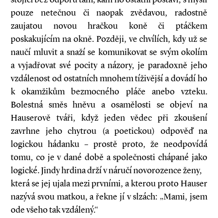
pouze netečnou či naopak zvědavou, radostně
zaujatou novou hračkou koně či ptáčkem
poskakujícím na okně. Později, ve chvílích, kdy už se
naučí mluvit a snaží se komunikovat se svým okolím
a vyjadřovat své pocity a názory, je paradoxně jeho
vzdálenost od ostatních mnohem tíživější a dovádí ho
k okamžikům bezmocného pláče anebo vzteku.
Bolestná směs hněvu a osamělosti se objeví na
Hauserově tváři, když jeden vědec při zkoušení
zavrhne jeho chytrou (a poetickou) odpověď na
logickou hádanku – prostě proto, že neodpovídá
tomu, co je v dané době a společnosti chápané jako
logické. Jindy hrdina drží v náručí novorozence ženy,
která se jej ujala mezi prvními, a kterou proto Hauser
nazývá svou matkou, a řekne jí v slzách: „Mami, jsem
ode všeho tak vzdálený.“