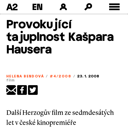
A2
Skip
Provokující
to
content
tajuplnost Kašpara
Hausera
HELENA BENDOVÁ
/
#4/2008
/
23. 1. 2008
film
Další Herzogův film ze sedmdesátých
let v české kinopremiéře