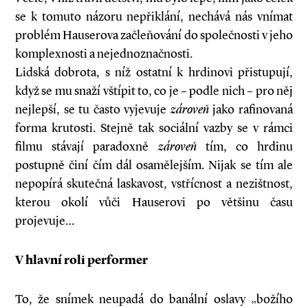
se k tomuto názoru nepřiklání, nechává nás vnímat
problém Hauserova začleňování do společnosti v jeho
komplexnosti a nejednoznačnosti.
Lidská dobrota, s níž ostatní k hrdinovi přistupují,
když se mu snaží vštípit to, co je – podle nich – pro něj
nejlepší, se tu často vyjevuje
zároveň
jako rafinovaná
forma krutosti. Stejně tak sociální vazby se v rámci
filmu stávají paradoxně
zároveň
tím, co hrdinu
postupně činí čím dál osamělejším. Nijak se tím ale
nepopírá skutečná laskavost, vstřícnost a nezištnost,
kterou okolí vůči Hauserovi po většinu času
projevuje…
V hlavní roli performer
To, že snímek neupadá do banální oslavy „božího