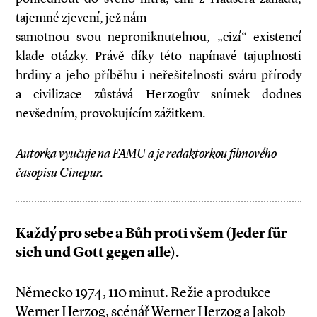
tajemné zjevení, jež nám
samotnou svou neproniknutelnou, „cizí“ existencí
klade otázky. Právě díky této napínavé tajuplnosti
hrdiny a jeho příběhu i neřešitelnosti sváru přírody
a civilizace zůstává Herzogův snímek dodnes
nevšedním, provokujícím zážitkem.
Autorka vyučuje na FAMU a je redaktorkou filmového
časopisu Cinepur.
Každý pro sebe a Bůh proti všem (Jeder für
sich und Gott gegen alle).
Německo 1974, 110 minut. Režie a produkce
Werner Herzog, scénář Werner Herzog a Jakob