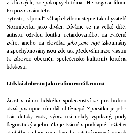
z klíčových, znepokojivých témat Herzogova filmu.
Při pozorování této
bytosti „odjinud“ váhají chvílemi stejně tak obyvatelé
Norimberku jako diváci. Díváme se na velké dítě,
autistu, oživlou loutku, retardovaného, na cvičené
zvíře, anebo na člověka,
jako jsme my
? Zkoumány
a zpochybňovány jsou zde tak především naše vlastní
(a zároveň obecněji společensko-kulturní) kritéria
lidskosti.
Lidská dobrota jako rafinovaná krutost
Život v rámci lidského společenství se pro hrdinu
stává postupně čím dál obtížnější. Zpočátku je jeho
tvář dětsky čistá, výraz má někdy vyjukaný, jindy
flegmatický a jeho tělo je tvárné a poddajné, ležící či
stojící bez odporu tam, kam ho ostatní postaví, s myslí