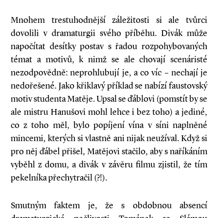
Mnohem trestuhodnější záležitosti si ale tvůrci
dovolili v dramaturgii svého příběhu. Divák může
napočítat desítky postav s řadou rozpohybovaných
témat a motivů, k nimž se ale chovají scenáristé
nezodpovědně: neprohlubují je, a co víc – nechají je
nedořešené. Jako křiklavý příklad se nabízí faustovský
motiv studenta Matěje. Upsal se ďáblovi (pomstít by se
ale mistru Hanušovi mohl lehce i bez toho) a jediné,
co z toho měl, bylo popíjení vína v síni naplněné
mincemi, kterých si vlastně ani nijak neužíval. Když si
pro něj ďábel přišel, Matějovi stačilo, aby s naříkáním
vyběhl z domu, a divák v závěru filmu zjistil, že tím
pekelníka přechytračil (?!).
Smutným faktem je, že s obdobnou absencí