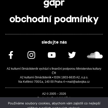
gdpr
obchodní podmínky
sledujte nás
A2 kulturní čtrnáctideník vychází s finanční podporou Ministerstva kultury
ČR
A2 kulturní čtrnáctideník • ISSN 1803-6635 A2, o.p.s.
Na Květnici 700/1a, 140 00 Praha 4 • mail@advojka.cz
A2 © 2005 – 2026
Design by Daniel Vojtíšek
Built by JASA-IT & ChSoft
Používáme soubory cookies, abychom vám zajistili co nejlepší