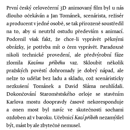
První český celovečerní 3D animovaný film byl u nás
dlouho očekáván a Jan Tománek, scenárista, režisér
a producent v jedné osobě, se tak přirozeně soustředil
na to, aby si neutrhl ostudu především s animací.
Podcenil však fakt, že chce-li vyprávět pěknými
obrázky, je potřeba mít o čem vyprávět. Paradoxně
nikoli technické provedení, ale předvýrobní fáze
zlomila
Kozímu příběhu
vaz. Skloubit několik
pražských pověstí dohromady je dobrý nápad, ale
nelze to udělat bez ladu a skladu, což scenáristicky
nezkušení Tománek a David Sláma neuhlídali.
Dokončování Staroměstského orloje se stavěním
Karlova mostu doopravdy časově nekoresponduje
a onen most byl navíc ve skutečnosti sochami
ozdoben až v baroku. Učebnicí
Kozí příběh
nezamýšlel
být, mást by ale zbytečně nemusel.