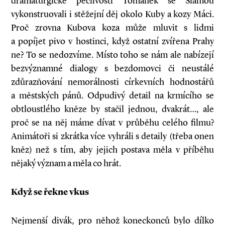
dramaturgické pečlivosti Tománek se Slámou
vykonstruovali i stěžejní děj okolo Kuby a kozy Máci.
Proč zrovna Kubova koza může mluvit s lidmi
a popíjet pivo v hostinci, když ostatní zvířena Prahy
ne? To se nedozvíme. Místo toho se nám ale nabízejí
bezvýznamné dialogy s bezdomovci či neustálé
zdůrazňování nemorálnosti církevních hodnostářů
a městských pánů. Odpudivý detail na krmícího se
obtloustlého kněze by stačil jednou, dvakrát…, ale
proč se na něj máme dívat v průběhu celého filmu?
Animátoři si zkrátka více vyhráli s detaily (třeba onen
kněz) než s tím, aby jejich postava měla v příběhu
nějaký význam a měla co hrát.
Když se řekne vkus
Nejmenší divák, pro něhož koneckonců bylo dílko