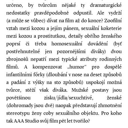
určeno, by tvůrcům nějaké ty dramaturgické
nedostatky pravděpodobně odpustil. Ale vydrží
(a může se vůbec) dívat na film až do konce? Zoofilní
vztah mezi kozou a jejím pánem, sexuální koketerie
mezi kozou a prostitutkou, detaily obřího ženského
poprsí či třeba homosexuální dovádění (byť
postřehnutelné jen pozornějšími diváky) dvou
zbrojnošů nepatří mezi typické atributy rodinných
filmů. A kompenzovat „humor“ pro dospělé
infantilními fórky (dloubání v nose na deset způsobů
a padání z výšky na sto způsobů) uspokojí možná
tvůrce, stěží však diváka. Mužské postavy jsou
povětšinou zisku/jídla/sexuchtivé, ženské
(dohromady jsou dvě) naopak představují zhmotnění
stereotypu ženy coby sexuálního objektu. Pro koho
tak AAA Studio svůj film pět let tvořilo?