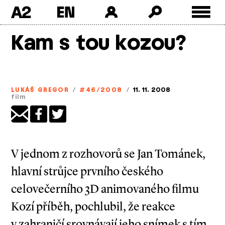
A2
Skip
Kam s tou kozou?
to
content
LUKÁŠ GREGOR
/
#46/2008
/
11. 11. 2008
film
V jednom z rozhovorů se Jan Tománek,
hlavní strůjce prvního českého
celovečerního 3D animovaného filmu
Kozí příběh, pochlubil, že reakce
v zahraničí srovnávají jeho snímek s tím