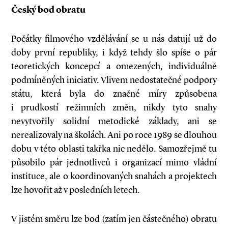
Český bod obratu
Počátky filmového vzdělávání se u nás datují už do
doby první republiky, i když tehdy šlo spíše o pár
teoretických koncepcí a omezených, individuálně
podmíněných iniciativ. Vlivem nedostatečné podpory
státu, která byla do značné míry způsobena
i prudkostí režimních změn, nikdy tyto snahy
nevytvořily solidní metodické základy, ani se
nerealizovaly na školách. Ani po roce 1989 se dlouhou
dobu v této oblasti takřka nic nedělo. Samozřejmě tu
působilo pár jednotlivců i organizací mimo vládní
instituce, ale o koordinovaných snahách a projektech
lze hovořit až v posledních letech.
V jistém směru lze bod (zatím jen částečného) obratu