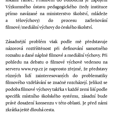
lokální rámec. Příslibem do budoucna je zapojení
Výzkumného ústavu pedagogického (tedy instituce
přímo navázané na ministerstvo školství, mládeže
a tělovýchovy) do procesu začleňování
filmové/mediální výchovy do českého školství.
Zásadnější problém však podle mě představuje
názorová roztříštěnost při definování samotného
rozsahu a dané náplně filmové a mediální výchovy. Při
pohledu na debatu o filmové výchově vedenou na
serveru www.rvp.cz je naprosto zřejmé, že představy
různých lidí zainteresovaných do problematiky
filmového vzdělávání se značně rozcházejí. Jelikož se
podoba filmové výchovy takřka v každé zemi liší podle
specifik místního školského systému, zásadní bude
právě dosažení konsenzu v této oblasti. Je před námi
zkrátka ještě dlouhá cesta.