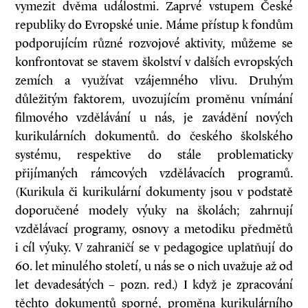
vymezit dvěma událostmi. Zaprvé vstupem České
republiky do Evropské unie. Máme přístup k fondům
podporujícím různé rozvojové aktivity, můžeme se
konfrontovat se stavem školství v dalších evropských
zemích a využívat vzájemného vlivu. Druhým
důležitým faktorem, uvozujícím proměnu vnímání
filmového vzdělávání u nás, je zavádění nových
kurikulárních dokumentů. do českého školského
systému, respektive do stále problematicky
přijímaných rámcových vzdělávacích programů.
(Kurikula či kurikulární dokumenty jsou v podstatě
doporučené modely výuky na školách; zahrnují
vzdělávací programy, osnovy a metodiku předmětů
i cíl výuky. V zahraničí se v pedagogice uplatňují do
60. let minulého století, u nás se o nich uvažuje až od
let devadesátých – pozn. red.) I když je zpracování
těchto dokumentů sporné, proměna kurikulárního