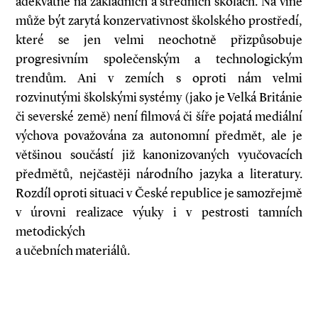
adekvátně na základních a středních školách. Na vině
může být zarytá konzervativnost školského prostředí,
které se jen velmi neochotně přizpůsobuje
progresivním společenským a technologickým
trendům. Ani v zemích s oproti nám velmi
rozvinutými školskými systémy (jako je Velká Británie
či severské země) není filmová či šíře pojatá mediální
výchova považována za autonomní předmět, ale je
většinou součástí již kanonizovaných vyučovacích
předmětů, nejčastěji národního jazyka a literatury.
Rozdíl oproti situaci v České republice je samozřejmě
v úrovni realizace výuky i v pestrosti tamních
metodických
a učebních materiálů.