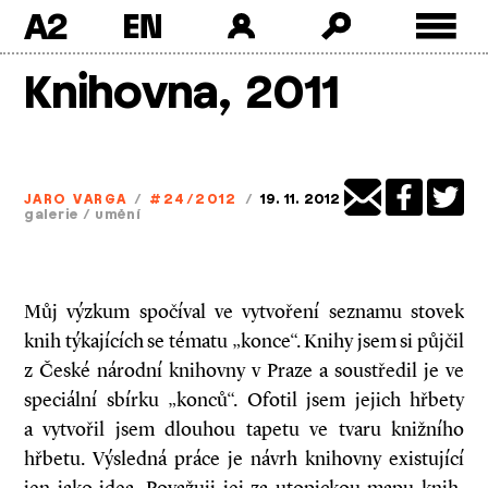
A2
Skip
Knihovna, 2011
to
content
JARO VARGA
/
#24/2012
/
19. 11. 2012
galerie
/
umění
Můj výzkum spočíval ve vytvoření seznamu stovek
knih týkajících se tématu „konce“. Knihy jsem si půjčil
z České národní knihovny v Praze a soustředil je ve
speciální sbírku „konců“. Ofotil jsem jejich hřbety
a vytvořil jsem dlouhou tapetu ve tvaru knižního
hřbetu. Výsledná práce je návrh knihovny existující