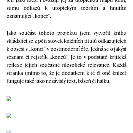
jen jako idea. Považuji jej za utopickou mapu knih,
sumu odkazů k utopickým teoriím a hnutím
oznamující „konce“.
Jako součást tohoto projektu jsem vytvořil knihu
skládající se z pěti stovek knižních titulů odkazujících
k obsesi s „konci“ v postmoderní éře. Jedná se o jakýsi
seznam či rejstřík „konců“. Je to v podstatě kritická
reflexe jejich současné filosofické relevance. Každá
stránka (mimo to, že je dodatkem k té či oné knize)
funguje také jako nezávislý text, báseň či haiku.