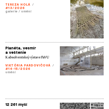
TEREZA HOLÁ
/
#13/2026
galerie
/
umění
Planéta, vesmír
a veštenie
K absolventskej výstave FaVU
VIKTÓRIA PARDOVIČOVÁ
/
#14-15/2026
umění
12 261 myší