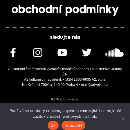
obchodní podmínky
sledujte nás
A2 kulturní čtrnáctideník vychází s finanční podporou Ministerstva kultury
ČR
A2 kulturní čtrnáctideník • ISSN 1803-6635 A2, o.p.s.
Na Květnici 700/1a, 140 00 Praha 4 • mail@advojka.cz
A2 © 2005 – 2026
Design by Daniel Vojtíšek
Built by JASA-IT & ChSoft
Používáme soubory cookies, abychom vám zajistili co nejlepší
zážitek z našich webových stránek.
Ok
Nepovolit