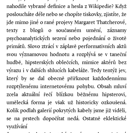
nahodile vybrané definice a hesla z Wikipedie? Když
posloucháte déle nebo se chopíte tiskovky, zjistíte, že
jde mimo jiné o rané projevy Margaret Thatcherové,
texty z blogů o současném umění, záznamy
psychoanalytických sezení nebo pojednání o životě
primátů. Slovo ztrácí v záplavě performativních aktů
svou významovou hodnotu a rozplývá se v taneční
hudbě, hipsterských oblečcích, mimice aktérů bez
výrazu i v dalších shlucích kabeláže. Tedy tentýž jev,
který by se dal obecně přiřknout každodennímu
rozptýlenému internetovému pohybu. Obsah mluví
zcela aktuální řečí blízkou běžnému hipsterovi,
umělecká forma je však už historicky ozkoušená.
Kolik podlah galerií pokrytých kabely jsme již viděli,
se na prstech dopočítat nedá. Ostatně eklektické
využívání