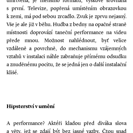
umrtvená, je menšího formátu, výškově srovnaná
s první. Televize, popřená umístěním obrazovkou
k zemi, má pod sebou zrcadlo. Zvuk je zprvu nejasný.
Vše je ale již v běhu. Hudba z bedny na opačné straně
místnosti doprovází taneční performance na videu
přede mnou. Možnost nahlédnout, byť velice
vzdáleně a povrchně, do mechanismu vzájemných
vztahů v instalaci náhle zabraňuje přímému odsudku
a znuděnému pocitu, že se jedná jen o další instalační
klišé.
Hipsterství v umění
A performance? Aktéři kladou před diváka slova
a věty, jež se zdají být bez jasné vazby. Čtou snad