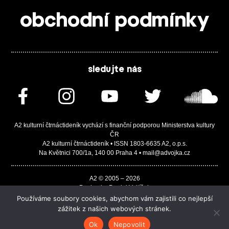
obchodní podmínky
sledujte nás
A2 kulturní čtrnáctideník vychází s finanční podporou Ministerstva kultury
ČR
A2 kulturní čtrnáctideník • ISSN 1803-6635 A2, o.p.s.
Na Květnici 700/1a, 140 00 Praha 4 • mail@advojka.cz
A2 © 2005 – 2026
Design by Daniel Vojtíšek
Built by JASA-IT & ChSoft
Používáme soubory cookies, abychom vám zajistili co nejlepší
zážitek z našich webových stránek.
Ok
Nepovolit