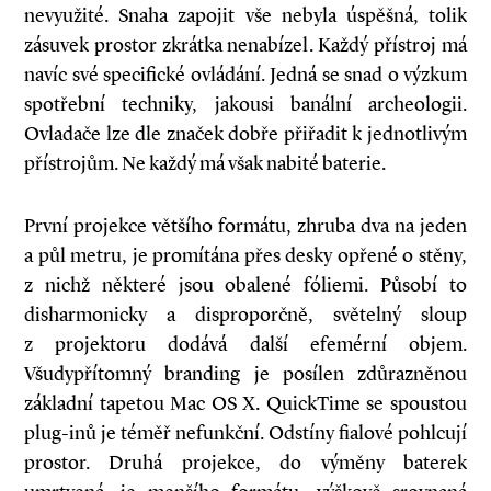
nevyužité. Snaha zapojit vše nebyla úspěšná, tolik
zásuvek prostor zkrátka nenabízel. Každý přístroj má
navíc své specifické ovládání. Jedná se snad o výzkum
spotřební techniky, jakousi banální archeologii.
Ovladače lze dle značek dobře přiřadit k jednotlivým
přístrojům. Ne každý má však nabité baterie.
První projekce většího formátu, zhruba dva na jeden
a půl metru, je promítána přes desky opřené o stěny,
z nichž některé jsou obalené fóliemi. Působí to
disharmonicky a disproporčně, světelný sloup
z projektoru dodává další efemérní objem.
Všudypřítomný branding je posílen zdůrazněnou
základní tapetou Mac OS X. QuickTime se spoustou
plug-inů je téměř nefunkční. Odstíny fialové pohlcují
prostor. Druhá projekce, do výměny baterek