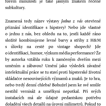
forem minulosti je také jasným znakem řečené
subkultury.
Znamená tedy název výstavy
Jedna z vás
otevřené
přiznání identifikace s hipstery? Nebo jde vlastně
o jednu z nás, bez ohledu na to, jestli každé ráno
složitě kombinujeme levné barvy a střihy z H&M
s úlovky na cestě po vintage shopech? Jde
o identifikaci, humor, výzkum média performance? Že
by autorka vztáhla ruku k zamčeným dveřím mezi
uměním a zábavou? Umění jako výsledek závažné
intelektuální práce se tu staví proti hipsterské životní
skládačce nesouvisejících významů a znaků. Je to hra,
nebo tvrdý denní chleba? Bohužel jsem ke své smůle
nestihl vernisáž a umělkyni nepotkal. Při svých
instalacích má ale údajně pedantskou potřebu
doladění všech detailů na úrovni milimetrů. Pokud to