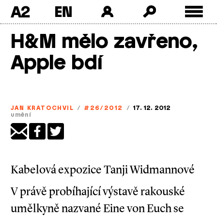
A2
Skip
H&M mělo zavřeno,
to
content
Apple bdí
JAN KRATOCHVIL
/
#26/2012
/
17. 12. 2012
umění
Kabelová expozice Tanji Widmannové
V právě probíhající výstavě rakouské
umělkyně nazvané Eine von Euch se