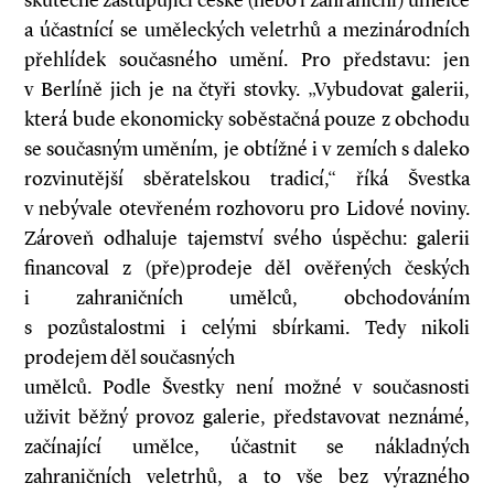
skutečně zastupující české (nebo i zahraniční) umělce
a účastnící se uměleckých veletrhů a mezinárodních
přehlídek současného umění. Pro představu: jen
v Berlíně jich je na čtyři stovky. „Vybudovat galerii,
která bude ekonomicky soběstačná pouze z obchodu
se současným uměním, je obtížné i v zemích s daleko
rozvinutější sběratelskou tradicí,“ říká Švestka
v nebývale otevřeném rozhovoru pro Lidové noviny.
Zároveň odhaluje tajemství svého úspěchu: galerii
financoval z (pře)prodeje děl ověřených českých
i zahraničních umělců, obchodováním
s pozůstalostmi i celými sbírkami. Tedy nikoli
prodejem děl současných
umělců. Podle Švestky není možné v současnosti
uživit běžný provoz galerie, představovat neznámé,
začínající umělce, účastnit se nákladných
zahraničních veletrhů, a to vše bez výrazného