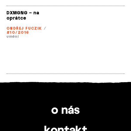
DXMGNG – na
oprátce
ONDŘEJ FUCZIK
/
#10/2016
umění
o nás
kontakt