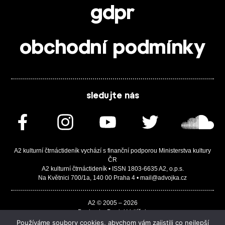
gdpr
obchodní podmínky
sledujte nás
A2 kulturní čtrnáctideník vychází s finanční podporou Ministerstva kultury
ČR
A2 kulturní čtrnáctideník • ISSN 1803-6635 A2, o.p.s.
Na Květnici 700/1a, 140 00 Praha 4 • mail@advojka.cz
A2 © 2005 – 2026
Design by Daniel Vojtíšek
Built by JASA-IT & ChSoft
Používáme soubory cookies, abychom vám zajistili co nejlepší