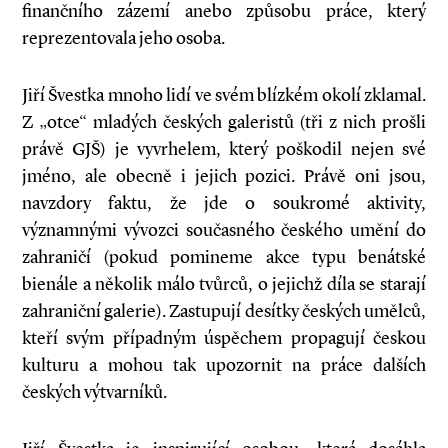
finančního zázemí anebo způsobu práce, který
reprezentovala jeho osoba.
Jiří Švestka mnoho lidí ve svém blízkém okolí zklamal.
Z „otce“ mladých českých galeristů (tři z nich prošli
právě GJŠ) je vyvrhelem, který poškodil nejen své
jméno, ale obecně i jejich pozici. Právě oni jsou,
navzdory faktu, že jde o soukromé aktivity,
významnými vývozci současného českého umění do
zahraničí (pokud pomineme akce typu benátské
bienále a několik málo tvůrců, o jejichž díla se starají
zahraniční galerie). Zastupují desítky českých umělců,
kteří svým případným úspěchem propagují českou
kulturu a mohou tak upozornit na práce dalších
českých výtvarníků.