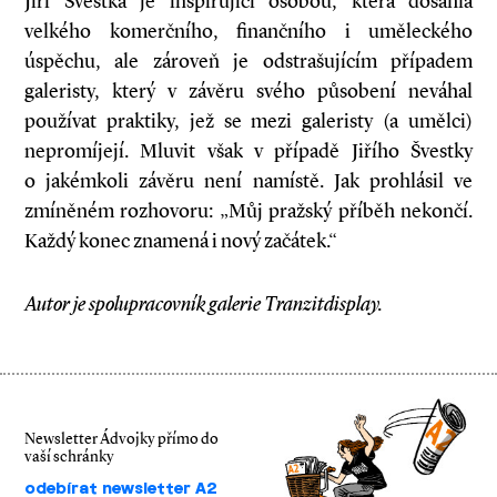
Jiří Švestka je inspirující osobou, která dosáhla
velkého komerčního, finančního i uměleckého
úspěchu, ale zároveň je odstrašujícím případem
galeristy, který v závěru svého působení neváhal
používat praktiky, jež se mezi galeristy (a umělci)
nepromíjejí. Mluvit však v případě Jiřího Švestky
o jakémkoli závěru není namístě. Jak prohlásil ve
zmíněném rozhovoru: „Můj pražský příběh nekončí.
Každý konec znamená i nový začátek.“
Autor je spolupracovník galerie Tranzitdisplay.
Newsletter Ádvojky přímo do
vaší schránky
odebírat newsletter A2