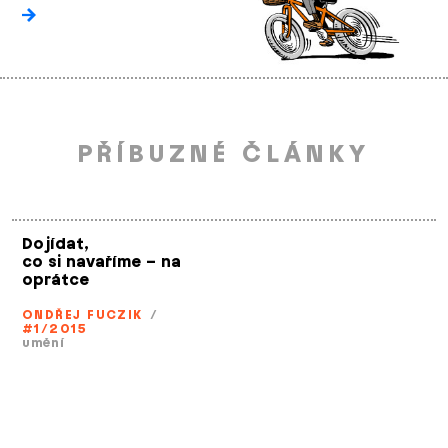
PŘÍBUZNÉ ČLÁNKY
Dojídat,
co si navaříme – na
oprátce
ONDŘEJ FUCZIK
/
#1/2015
umění