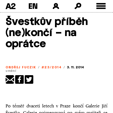
A2
Skip
Švestkův příběh
to
content
(ne)končí – na
oprátce
ONDŘEJ FUCZIK
/
#23/2014
/
3. 11. 2014
umění
Po téměř dvaceti letech v Praze končí Galerie Jiří
Švestka. Galerie pojmenovaná po svém majiteli se