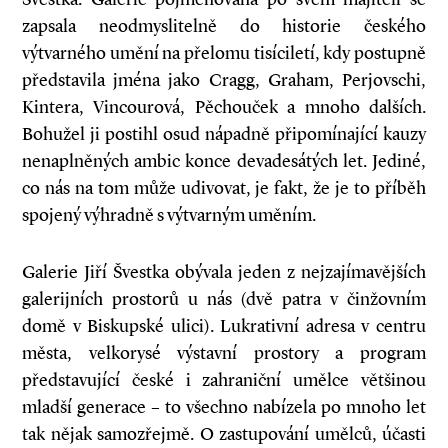
zapsala neodmyslitelně do historie českého
výtvarného umění na přelomu tisíciletí, kdy postupně
představila jména jako Cragg, Graham, Perjovschi,
Kintera, Vincourová, Pěchouček a mnoho dalších.
Bohužel ji po­­stihl osud nápadně připomínající kauzy
nenaplněných ambic konce devadesátých let. Jediné,
co nás na tom může udivovat, je fakt, že je to příběh
spojený výhradně s výtvarným uměním.
Galerie Jiří Švestka obývala jeden z nejzajímavějších
galerijních prostorů u nás (dvě patra v činžovním
domě v Biskupské ulici). Lukrativní adresa v centru
města, velkorysé výstavní prostory a program
představující české i zahraniční umělce většinou
mladší generace – to všechno nabízela po mnoho let
tak nějak samozřejmě. O zastupování umělců, účasti