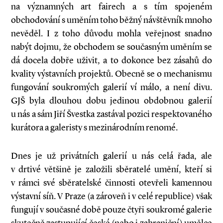
na významných art fairech a s tím spojeném
obchodování s uměním toho běžný návštěvník mnoho
nevěděl. I z toho důvodu mohla veřejnost snadno
nabýt dojmu, že obchodem se současným uměním se
dá docela dobře uživit, a to dokonce bez zásahů do
kvality výstavních projektů. Obecně se o mechanis­­mu
fungování soukromých galerií ví málo, a není divu.
GJŠ byla dlouhou dobu jedinou obdobnou galerií
u nás a sám Jiří Švestka zastával pozici respektovaného
kurátora a galeristy s mezinárodním renomé.
Dnes je už privátních galerií u nás celá řada, ale
v drtivé většině je založili sběratelé umění, kteří si
v rámci své sběratelské činnosti otevřeli kamennou
výstavní síň. V Praze (a zároveň i v celé republice) však
fungují v současné době pouze čtyři soukromé galerie