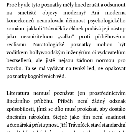
Proč by ale tyto poznatky měly hned zrušit a odsunout
na smetiště objevy moderny? Ani moderna
koneckonců neanulovala účinnost psychologického
románu, jakkoli Trávníčkův článek podává její nástup
jako nesmiřitelnou „válku“ proti příběhovému
realismu. Naratologické poznatky mohou být
vodítkem hollywoodským inženýrům či vydavatelům
bestsellerů, ale jistě nejsou žádnou normou pro
tvorbu. Ta se má vydávat na tenký led, ne opakovat
poznatky kognitivních věd.
Literatura nemusí poznávat jen prostřednictvím
lineárního příběhu. Příběh není žádný odznak
způsobilosti, jímž se dílo musí prokázat, aby dostálo
dnešním nárokům. Stejně jako jím není snadnost
a čtenářská přístupnost. Jiří Trávníček staví standardní