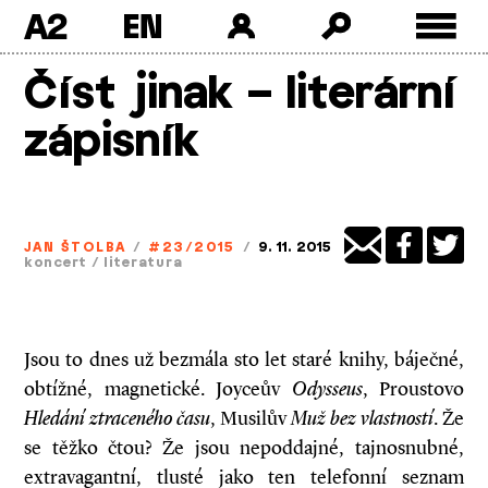
A2
Skip
Číst jinak – literární
to
content
zápisník
JAN ŠTOLBA
/
#23/2015
/
9. 11. 2015
koncert
/
literatura
Jsou to dnes už bezmála sto let staré knihy, báječné,
obtížné, magnetické. Joyceův
Odysseus
, Proustovo
Hledání ztraceného času
, Musilův
Muž bez vlastností
. Že
se těžko čtou? Že jsou nepoddajné, tajnosnubné,
extravagantní, tlusté jako ten telefonní seznam