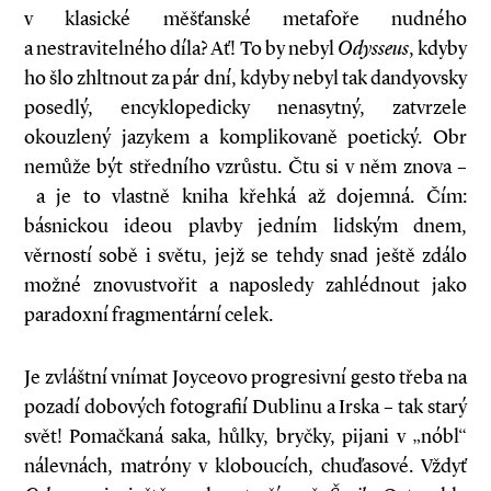
v klasické měšťanské metafoře nudného
a nestravitelného díla? Ať! To by nebyl
Odysseus
, kdyby
ho šlo zhltnout za pár dní, kdyby nebyl tak dandyovsky
posedlý, encyklopedicky nenasytný, zatvrzele
okouzlený jazykem a komplikovaně poetický. Obr
nemůže být středního vzrůstu. Čtu si v něm znova –
a je to vlastně kniha křehká až dojemná. Čím:
básnickou ideou plavby jedním lidským dnem,
věrností sobě i světu, jejž se tehdy snad ještě zdálo
možné znovustvořit a naposledy zahlédnout jako
paradoxní fragmentární celek.
Je zvláštní vnímat Joyceovo progresivní gesto třeba na
pozadí dobových fotografií Dublinu a Irska – tak starý
svět! Pomačkaná saka, hůlky, bryčky, pijani v „nóbl“
nálevnách, matróny v kloboucích, chuďasové. Vždyť