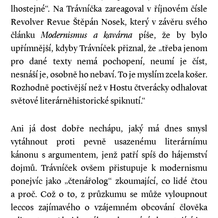
lhostejné“. Na Trávníčka zareagoval v říjnovém čísle
Revolver Revue Štěpán Nosek, který v závěru svého
článku
Modernismus a kavárna
píše, že by bylo
upřímnější, kdyby Trávníček přiznal, že „třeba jenom
pro dané texty nemá pochopení, neumí je číst,
nesnáší je, osobně ho nebaví. To je myslím zcela košer.
Rozhodně poctivější než v Hostu čtverácky odhalovat
světové literárněhistorické spiknutí.“
Ani já dost dobře nechápu, jaký má dnes smysl
vytáhnout proti pevně usazenému literárnímu
kánonu s argumentem, jenž patří spíš do hájemství
dojmů. Trávníček ovšem přistupuje k modernismu
ponejvíc jako „čtenářolog“ zkoumající, co lidé čtou
a proč. Což o to, z průzkumu se může vyloupnout
leccos zajímavého o vzájemném obcování člověka