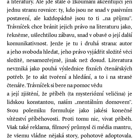
a literatury. Ale jde stále o zkoumání akcentující jen
jednu stranu rovnice: ty, kdo jsou ne snad v pasivním
postavení, ale každopádně jsou to ti „na příjmu“.
Trávníček chce bránit jejich právo na literaturu jako,
řekněme, ušlechtilou zábavu, snad v obavě o její další
komunikativnost. Jenže je tu i druhá strana: autor
a jeho svoboda hledat, jeho právo vyjádřit složité věci
složitě, nesamozřejmě, jinak než dosud. Literatura
nevzniká jako pouhá výslednice fixních čtenářských
potřeb. Je to akt tvoření a hledání, a to i na straně
čtenáře. Trávníček si bere na pomoc vědu
a její zjištění, že příběh (ta mysteriózní veličina) je
lidskou konstantou, naším „mentálním domovem“.
Svou polemiku formuluje jako jakési konečné
vítězství příběhovosti. Proti tomu nic, vivat příběh.
Však také reklama, filmový průmysl či média mantru,
že všemu vládne nějaká story, pohotově adoptovala.