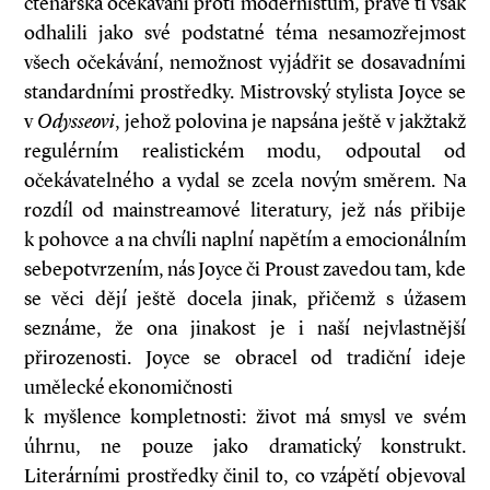
čtenářská očekávání proti modernistům, právě ti však
odhalili jako své podstatné téma nesamozřejmost
všech očekávání, nemožnost vyjádřit se dosavadními
standardními prostředky. Mistrovský stylista Joyce se
v
Odysseovi
, jehož polovina je napsána ještě v jakžtakž
regulérním realistickém modu, odpoutal od
očekávatelného a vydal se zcela novým směrem. Na
rozdíl od mainstreamové literatury, jež nás přibije
k pohovce a na chvíli naplní napětím a emocionálním
sebepotvrzením, nás Joyce či Proust zavedou tam, kde
se věci dějí ještě docela jinak, přičemž s úžasem
seznáme, že ona jinakost je i naší nejvlastnější
přirozenosti. Joyce se obracel od tradiční ideje
umělecké ekonomičnosti
k myšlence kompletnosti: život má smysl ve svém
úhrnu, ne pouze jako dramatický konstrukt.
Literárními prostředky činil to, co vzápětí objevoval