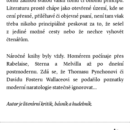
tomu žádnou svatou válku tomu či onomu principu.
Literaturu prostě chápe jako otevřené území, kde se
cení přesné, přiléhavé či objevné psaní, není tam však
třeba nikoho principiálně peskovat za to, že sešel
z jediné možné cesty nebo že nechce vyhovět
čtenářům.
Náročné knihy byly vždy. Homérem počínaje přes
Rabelaise, Sterna a Melvilla až po dnešní
postmodernu. Zdá se, že Thomasu Pynchonovi či
Davidu Fosteru Wallaceovi se podařilo poznatky
moderní naratologie statečně ignorovat…
Autor je literární kritik, básník a hudebník.