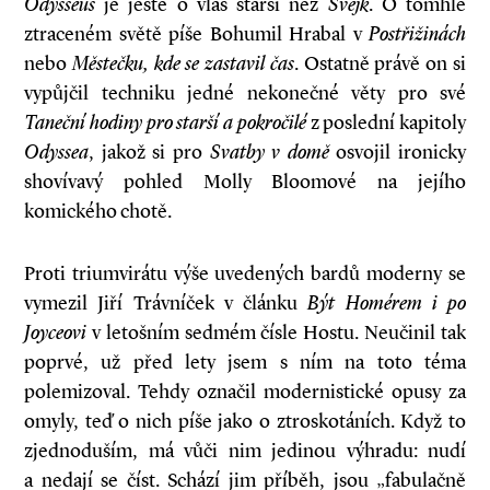
Odysseus
je ještě o vlas starší než
Švejk
. O tomhle
ztraceném světě píše Bohumil Hrabal v
Postřižinách
nebo
Městečku, kde se zastavil čas
. Ostatně právě on si
vypůjčil techniku jedné nekonečné věty pro své
Taneční hodiny pro starší a pokročilé
z poslední kapitoly
Odyssea
, jakož si pro
Svatby v domě
osvojil ironicky
shovívavý pohled Molly Bloomové na jejího
komického chotě.
Proti triumvirátu výše uvedených bardů moderny se
vymezil Jiří Trávníček v článku
Být Homérem i po
Joyceovi
v letošním sedmém čísle Hostu. Neučinil tak
poprvé, už před lety jsem s ním na toto téma
polemizoval. Tehdy označil modernistické opusy za
omyly, teď o nich píše jako o ztroskotáních. Když to
zjednoduším, má vůči nim jedinou výhradu: nudí
a nedají se číst. Schází jim příběh, jsou „fabulačně