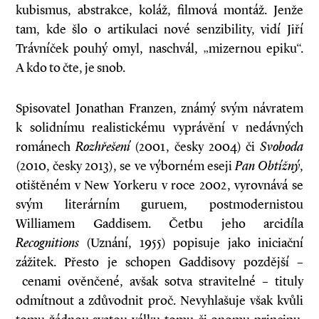
kubismus, abstrakce, koláž, filmová montáž. Jenže
tam, kde šlo o artikulaci nové senzibility, vidí Jiří
Trávníček pouhý omyl, naschvál, „mizernou epiku“.
A kdo to čte, je snob.
Spisovatel Jonathan Franzen, známý svým návratem
k solidnímu realistickému vyprávění v nedávných
románech
Rozhřešení
(2001, česky 2004) či
Svoboda
(2010, česky 2013), se ve výborném eseji
Pan Obtížný
,
otištěném v New Yorkeru v roce 2002, vyrovnává se
svým literárním guruem, postmodernistou
Williamem Gaddisem. Četbu jeho arcidíla
Recognitions
(Uznání, 1955) popisuje jako iniciační
zážitek. Přesto je schopen Gaddisovy pozdější –
cenami ověnčené, avšak sotva stravitelné – tituly
odmítnout a zdůvodnit proč. Nevyhlašuje však kvůli