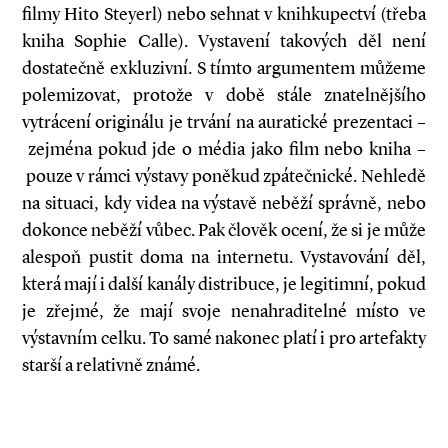
filmy Hito Steyerl) nebo sehnat v knihkupectví (třeba
kniha Sophie Calle). Vystavení takových děl není
dostatečně exkluzivní. S tímto argumentem můžeme
polemizovat, protože v době stále znatelnějšího
vytrácení originálu je trvání na auratické prezentaci –
zejména pokud jde o média jako film nebo kniha –
pouze v rámci výstavy poněkud zpátečnické. Nehledě
na situaci, kdy videa na výstavě neběží správně, nebo
dokonce neběží vůbec. Pak člověk ocení, že si je může
alespoň pustit doma na internetu. Vystavování děl,
která mají i další kanály distribuce, je legitimní, pokud
je zřejmé, že mají svoje nenahraditelné místo ve
výstavním celku. To samé nakonec platí i pro artefakty
starší a relativně známé.