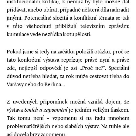
institucionální kritika), k němuž by bylo možné dál
přidávat, anebo ubírat, případně některá díla nahradit
jinými. Potenciál­ně složitá a konfliktní témata se tak
v této všehochuti přibližují televizním zprávám:
kumulace vede nezřídka k otupělosti.
Pokud jsme si tedy na začátku položili otázku, proč se
tato konkrétní výstava reprízuje právě nyní a právě
zde, nejlepší odpovědí je asi „Proč ne?“. Speciální
důvod netřeba hledat, za rok může cestovat třeba do
Varšavy nebo do Berlína…
Z uvedených připomínek možná vzniká dojem, že
výstava
Smích a zapomnění
je jedním velkým fiaskem.
Tak tomu není – vzpomenu si na řadu mnohem
problematičtějších nebo slabších výstav. Na tuhle ale
asi docela brzy zapomenu.