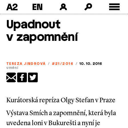
A2
Skip
Upadnout
to
content
v zapomnění
TEREZA JINDROVÁ
/
#21/2016
/
10. 10. 2016
umění
Kurátorská repríza Olgy Stefan v Praze
Výstava Smích a zapomnění, která byla
uvedena loni v Bukurešti a nyní je