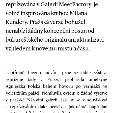
reprízována v Galerii MeetFactory, je
volně inspirována knihou Milana
Kundery. Pražská verze bohužel
nenabízí žádný koncepční posun od
bukurešťského originálu ani aktualizaci
vzhledem k novému místu a času.
„Upřímně řečeno, nevím, proč se tahle výstava
reprízuje tady v Praze,“ prohlásila umělkyně
Agnieszka Polska během hovoru po vernisáži ve
Veletržním paláci. Nemluvila ovšem o žádné výstavě
v pražské Národní galerii, jak by se v souvislosti
s reprízováním dalo očekávat (aktuálně například