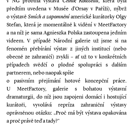
v NG probíhá výstava
Celník Rousseau
, která byla
předtím uvedena v Musée d’Orsay v Paříži), nýbrž
o výstavě
Smích a zapomnění
americké kurátorky Olgy
Stefan, která je momentálně k vidění v MeetFactory
a na níž je sama Agnieszka Polska zastoupena jedním
videem. V případě Národní galerie už jsme si na
fenomén přebírání výstav z jiných institucí (nebo
obecně ze zahraničí) zvykli – ať už to v konkrétních
případech svědčí o plodné spolupráci s dalším
partnerem, nebo naopak spíše
o pasivním přejímání hotové koncepční práce.
U MeetFactory, galerie s bohatou výstavní
dramaturgii, do níž jsou zapojeni domácí i hostující
kurátoři, vyvolává repríza zahraniční výstavy
oprávněnou otázku: „Proč má být výstava opakována
a proč právě teď a tady?“