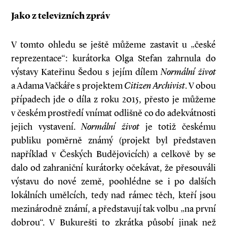
Jako z televizních zpráv
V tomto ohledu se ještě můžeme zastavit u „české
reprezentace“: kurátorka Olga Stefan zahrnula do
výstavy Kateřinu Šedou s jejím dílem
Normální život
a Adama Vačkáře s projektem
Citizen Archivist
. V obou
případech jde o díla z roku 2015, přesto je můžeme
v českém prostředí vnímat odlišně co do adekvátnosti
jejich vystavení.
Normální život
je totiž českému
publiku poměrně známý (projekt byl představen
například v Českých Budějovicích) a celkově by se
dalo od zahraniční kurátorky očekávat, že přesouvá­li
výstavu do nové země, poohlédne se i po dalších
lokálních umělcích, tedy nad rámec těch, kteří jsou
mezinárodně známí, a představují tak volbu „na první
dobrou“. V Bukurešti to zkrátka působí jinak než