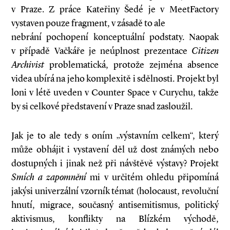
v Praze. Z práce Kateřiny Šedé je v MeetFactory
vystaven pouze fragment, v zásadě to ale
nebrání pochopení konceptuální podstaty. Naopak
v případě Vačkáře je neúplnost prezentace
Citizen
Archivist
problematická, protože zejména absence
videa ubírá na jeho komplexitě i sdělnosti. Projekt byl
loni v létě uveden v ­Counter Space v Curychu, takže
by si celkové představení v Praze snad zasloužil.
Jak je to ale tedy s oním „výstavním celkem“, který
může obhájit i vystavení děl už dost známých nebo
dostupných i jinak než při návštěvě výstavy? Projekt
Smích a zapomnění
mi v určitém ohledu připomíná
jakýsi univerzální vzorník témat (holocaust, revoluční
hnutí, migrace, současný antisemitismus, politický
aktivismus, konflikty na Blízkém východě,