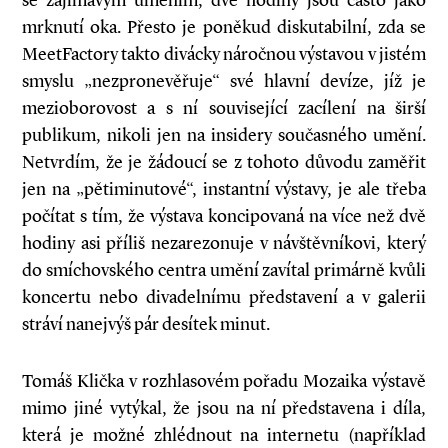
se zajímavým uměním, dvě hodiny jsou často jako
mrknutí oka. Přesto je poněkud diskutabilní, zda se
MeetFactory takto divácky náročnou výstavou v jistém
smyslu „nezpronevěřuje“ své hlavní devíze, jíž je
mezioborovost a s ní související zacílení na širší
publikum, nikoli jen na insidery současného umění.
Netvrdím, že je žádoucí se z tohoto důvodu zaměřit
jen na „pětiminutové“, instantní výstavy, je ale třeba
počítat s tím, že výstava koncipovaná na více než dvě
hodiny asi příliš nezarezonuje v návštěvníkovi, který
do smíchovského centra umění zavítal primárně kvůli
koncertu nebo divadelnímu představení a v galerii
stráví nanejvýš pár desítek minut.
Tomáš Klička v rozhlasovém pořadu Mozaika výstavě
mimo jiné vytýkal, že jsou na ní představena i díla,
která je možné zhlédnout na internetu (například