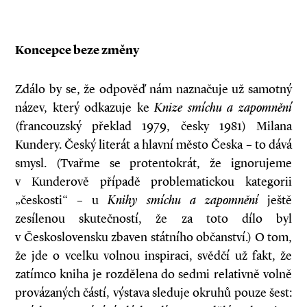
Koncepce beze změny
Zdálo by se, že odpověď nám naznačuje už samotný
název, který odkazuje ke
Knize smíchu a zapomnění
(francouzský překlad 1979, česky 1981) Milana
Kundery. Český literát a hlavní město Česka – to dává
smysl. (Tvařme se protentokrát, že ignorujeme
v Kunderově případě problematickou kategorii
„českosti“ – u
Knihy smíchu a zapomnění
ještě
zesílenou skutečností, že za toto dílo byl
v Československu zbaven státního občanství.) O tom,
že jde o vcelku volnou inspiraci, svědčí už fakt, že
zatímco kniha je rozdělena do sedmi relativně volně
provázaných částí, výstava sleduje okruhů pouze šest: