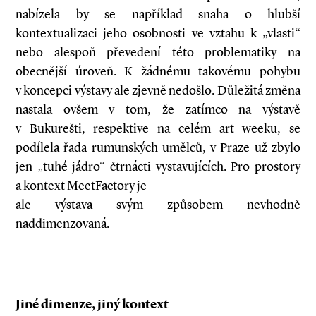
nabízela by se například snaha o hlubší
kontextualizaci jeho osobnosti ve vztahu k „vlasti“
nebo alespoň převedení této problematiky na
obecnější úroveň. K žádnému takovému pohybu
v koncepci výstavy ale zjevně nedošlo. Důležitá změna
nastala ovšem v tom, že zatímco na výstavě
v Bukurešti, respektive na celém art weeku, se
podílela řada rumunských umělců, v Praze už zbylo
jen „tuhé jádro“ čtrnácti vystavujících. Pro prostory
a kontext MeetFactory je
ale výstava svým způsobem nevhodně
naddimenzovaná.
Jiné dimenze, jiný kontext