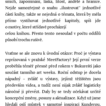
smích, zapomínání, láska, lítost, andělé a hranice.
Nejde samozřejmě o snahu „ilustrovat“ jednotlivé
části knihy, takže se nejedná o témata, která by měla
přímo vystihovat jednotlivé kapitoly, spíš jde
o motivy, které střídavě procházejí
celou knihou. Přesto tento nesoulad v počtu oddílů
působí trochu rušivě.
Vraťme se ale znovu k úvodní otázce: Proč je výstava
reprízovaná v pražské MeetFactory? Její první verze
proběhla téměř přesně před rokem v Bukurešti jako
součást tamního art weeku. Roční odstup je docela
nápadný – zvlášť u výstavy, jejímž těžištěm jsou
především videa, a tudíž není nijak zvlášť logisticky
náročné ji převézt. Daly by se tedy očekávat určité
koncepční změny, posuny a aktualizace. Když už jsme
hledali oslí můstek v samotné inspiraci Kunderou,