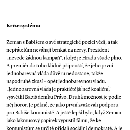
Krize systému
Zeman s Babišem o své strategické pozici vědí, a tak
nepřátelům neváhají brnkat na nervy. Prezident
„nevede žádnou kampaň“, i když je Hradu všude plno.
A premiér do toho klidně připouští, že jeho první
jednobarevná vláda důvěru nedostane, takže
napodruhé zkusí – opět jednobarevnou vládu.
„Jednobarevná vláda je praktičtější než koaliční,“
vysvětlil Babiš deníku Právo. Druhá možnost je podle
něj horor. Je pěkné, že jako první zvažovali podporu
pro Babiše komunisté. A ještě lepší bylo, když Zeman
jako lakmusový papírek vypustil fámu, že ke
komunistům se určitě přidají sociální demokraté. A je