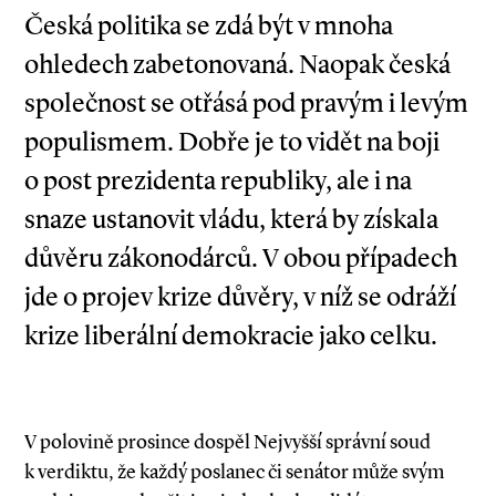
Česká politika se zdá být v mnoha
ohledech zabetonovaná. Naopak česká
společnost se otřásá pod pravým i levým
populismem. Dobře je to vidět na boji
o post prezidenta republiky, ale i na
snaze ustanovit vládu, která by získala
důvěru zákonodárců. V obou případech
jde o projev krize důvěry, v níž se odráží
krize liberální demokracie jako celku.
V polovině prosince dospěl Nejvyšší správní soud
k verdiktu, že každý poslanec či senátor může svým