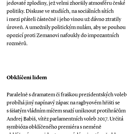
jedovaté zplodiny, jež velmi zhoršily atmosféru české
politiky. Diskuse ve studiích, na sociálních sítích
i mezi přáteli částečně i jeho vinou už dávno ztratily
úroveň. A umožnily politickým nulám, aby se pouhou
opozicí proti Zemanovi nafoukly do impozantních
rozměrů.
Obklíčeni lidem
Paralelně s dramatem či fraškou prezidentských voleb
probíhá jiný napínavý zápas: na ragbyovém hřišti se
s šišatým vládním míčem snaží uniknout protihráčům
Andrej Babiš, vítěz parlamentních voleb 2017. Určitá
symbióza obklíčeného premiéra s neméně