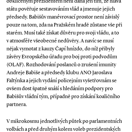
obklíčeným prezidentem není dána jen tím, že hlava
státu pověřuje sestavováním vlád a jmenuje jejich
předsedy. Babišův manévrovací prostor není závislý
pouze na tom, zda na Pražském hradě zůstane vše při
starém. Musí také získat důvěru pro svoji vládu, a to
v atmosféře všeobecné nedůvěry. A navíc se musí
nějak vymotat z kauzy Čapí hnízdo, do níž přibyly
závěry Evropského úřadu pro boj proti podvodům
(OLAF). Rozhodování poslanců o zrušení imunity
Andreje Babiše a předsedy klubu ANO Jaroslava
Faltýnka a jejich vydání policejním vyšetřovnám se
ovšem dost špatně snáší s hledáním podpory pro
Babišův vládní tým, případně pro získání koaličního
partnera.
V mikrokosmu jednotlivých půtek po parlamentních
volbách a před druhým kolem voleb prezidentských