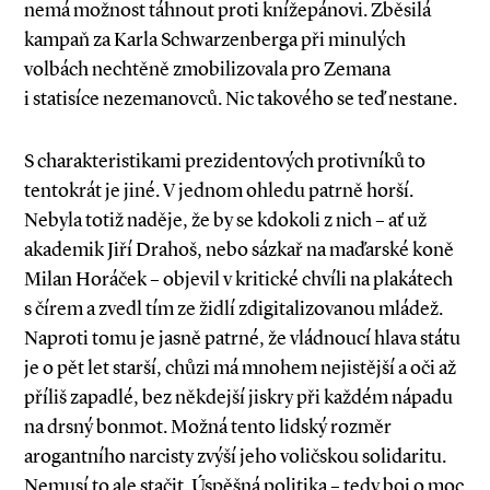
nemá možnost táhnout proti knížepánovi. Zběsilá
kampaň za Karla Schwarzenberga při minulých
volbách nechtěně zmobilizovala pro Zemana
i statisíce nezemanovců. Nic takového se teď nestane.
S charakteristikami prezidentových protivníků to
tentokrát je jiné. V jednom ohledu patrně horší.
Nebyla totiž naděje, že by se kdokoli z nich – ať už
akademik Jiří Drahoš, nebo sázkař na maďarské koně
Milan Horáček – objevil v kritické chvíli na plakátech
s čírem a zvedl tím ze židlí zdigitalizovanou mládež.
Naproti tomu je jasně patrné, že vládnoucí hlava státu
je o pět let starší, chůzi má mnohem nejistější a oči až
příliš zapadlé, bez někdejší jiskry při každém nápadu
na drsný bonmot. Možná tento lidský rozměr
arogantního narcisty zvýší jeho voličskou solidaritu.
Nemusí to ale stačit. Úspěšná politika – tedy boj o moc