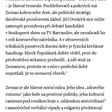
– je hlavně řemeslo. Pochlebovačů a pokrytců má
Zeman kolem sebe dost, ale politické stratégy
šloufovské prozíravosti žádné. Jiří Ovčáček sice může
zastoupit prezidenta při debatě kandidátů
v Soukupově show na TV Barrandov, ale nenahradí ho
v roli kmenového náčelníka. A v obnovených
tribálních poměrech dnešní doby je fyzická křehkost
handicap. Mirek Topolánek dobře věděl, proč do
předvolební strkanice prohodil: „Lidé stojí za
Zemanem, protože se s ním v poslední době
nepotkali. Je to nemocný člověk.“
Zeman je ale hlavně noční můra. Jeho idea „zdravého
rozumu“ jako hole na protivné politiky, jeho kulturní
rasismus pod rouškou boje s „islámskou anticivilizací“
i samoúčelné verbální výpady a vulgarity představují