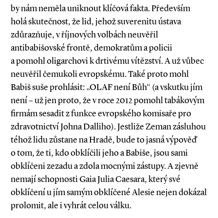
by nám neměla uniknout klíčová fakta. Především
holá skutečnost, že lid, jehož suverenitu ústava
zdůrazňuje, v říjnových volbách neuvěřil
antibabišovské frontě, demokratům a policii
a pomohl oligarchovi k drtivému vítězství. A už vůbec
neuvěřil čemukoli evropskému. Také proto mohl
Babiš suše prohlásit: „OLAF není Bůh“ (a vskutku jím
není – už jen proto, že v roce 2012 pomohl tabákovým
firmám sesadit z funkce evropského komisaře pro
zdravotnictví Johna Dalliho). Jestliže Zeman zásluhou
téhož lidu zůstane na Hradě, bude to jasná výpověď
o tom, že ti, kdo obklíčili jeho a Babiše, jsou sami
obklíčeni zezadu a zdola mocnými zástupy. A zjevně
nemají schopnosti Gaia Julia Caesara, který své
obklíčení u jím samým obklíčené ­Alesie nejen dokázal
prolomit, ale i vyhrát celou válku.