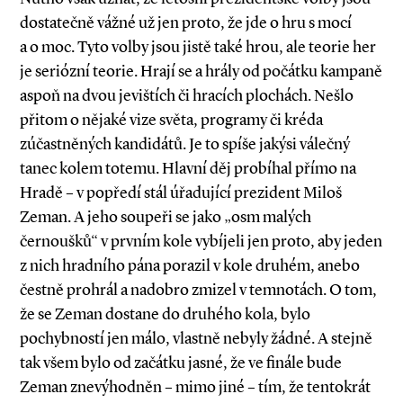
dostatečně vážné už jen proto, že jde o hru s mocí
a o moc. Tyto volby jsou jistě také hrou, ale teorie her
je seriózní teorie. Hrají se a hrály od počátku kampaně
aspoň na dvou jevištích či hracích plochách. Nešlo
přitom o nějaké vize světa, programy či kréda
zúčastněných kandidátů. Je to spíše jakýsi válečný
tanec kolem totemu. Hlavní děj probíhal přímo na
Hradě – v popředí stál úřadující prezident Miloš
Zeman. A jeho soupeři se jako „osm malých
černoušků“ v prvním kole vybíjeli jen proto, aby jeden
z nich hradního pána porazil v kole druhém, anebo
čestně prohrál a nadobro zmizel v temnotách. O tom,
že se Zeman dostane do druhého kola, bylo
pochybností jen málo, vlastně nebyly žádné. A stejně
tak všem bylo od začátku jasné, že ve finále bude
Zeman znevýhodněn – mimo jiné – tím, že tentokrát