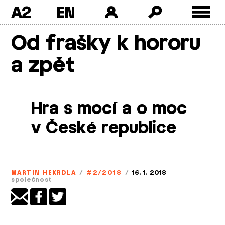
A2
Skip
Od frašky k hororu
to
content
a zpět
Hra s mocí a o moc
v České republice
MARTIN HEKRDLA
/
#2/2018
/
16. 1. 2018
společnost