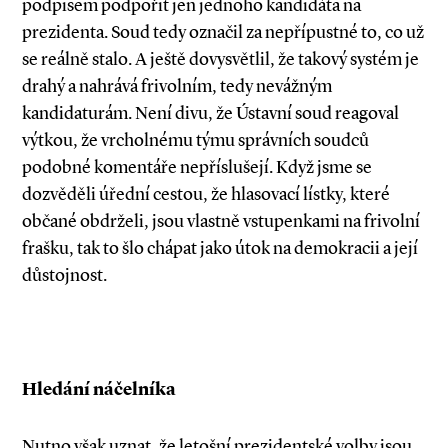
podpisem podpořit jen jednoho kandidáta na
prezidenta. Soud tedy označil za nepřípustné to, co už
se reálně stalo. A ještě dovysvětlil, že takový systém je
drahý a nahrává frivolním, tedy nevážným
kandidaturám. Není divu, že Ústavní soud reagoval
výtkou, že vrcholnému týmu správních soudců
podobné komentáře nepříslušejí. Když jsme se
dozvěděli úřední cestou, že hlasovací lístky, které
občané obdrželi, jsou vlastně vstupenkami na frivolní
frašku, tak to šlo chápat jako útok na demokracii a její
důstojnost.
Hledání náčelníka
Nutno však uznat, že letošní prezidentské volby jsou