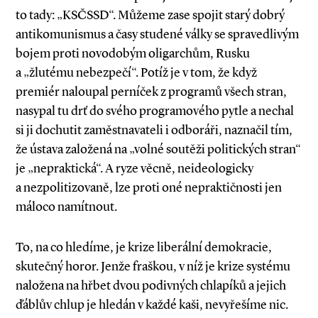
to tady: „KSČSSD“. Můžeme zase spojit starý dobrý
antikomunismus a časy studené války se spravedlivým
bojem proti novodobým oligarchům, Rusku
a „žlutému nebezpečí“. Potíž je v tom, že když
premiér naloupal perníček z programů všech stran,
nasypal tu drť do svého programového pytle a nechal
si ji dochutit zaměstnavateli i odboráři, naznačil tím,
že ústava založená na „volné soutěži politických stran“
je „nepraktická“. A ryze věcně, neideologicky
a nezpolitizovaně, lze proti oné nepraktičnosti jen
máloco namítnout.
To, na co hledíme, je krize liberální demokracie,
skutečný horor. Jenže fraškou, v níž je krize systému
naložena na hřbet dvou podivných chlapíků a jejich
ďáblův chlup je hledán v každé kaši, nevyřešíme nic.