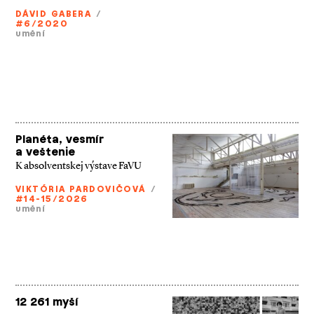
DÁVID GABERA
/
#6/2020
umění
Planéta, vesmír
a veštenie
K absolventskej výstave FaVU
VIKTÓRIA PARDOVIČOVÁ
/
#14-15/2026
umění
12 261 myší