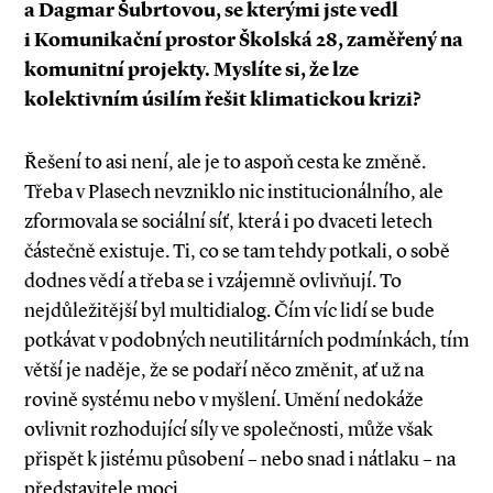
a Dagmar Šubrtovou, se kterými jste vedl
i Komunikační prostor Školská 28, zaměřený na
komunitní projekty. Myslíte si, že lze
kolektivním úsilím řešit klimatickou krizi?
Řešení to asi není, ale je to aspoň cesta ke změně.
Třeba v Plasech nevzniklo nic institucionálního, ale
zformovala se sociální síť, která i po dvaceti letech
částečně existuje. Ti, co se tam tehdy potkali, o sobě
dodnes vědí a třeba se i vzájemně ovlivňují. To
nejdůležitější byl multidialog. Čím víc lidí se bude
potkávat v podobných neutilitárních podmínkách, tím
větší je naděje, že se podaří něco změnit, ať už na
rovině systému nebo v myšlení. Umění nedokáže
ovlivnit rozhodující síly ve společnosti, může však
přispět k jistému působení – nebo snad i nátlaku – na
představitele moci.