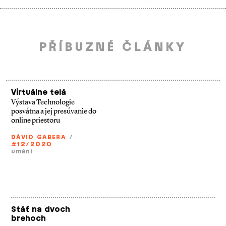
PŘÍBUZNÉ ČLÁNKY
Virtuálne telá
Výstava Technologie
posvátna a jej presúvanie do
online priestoru
DÁVID GABERA
/
#12/2020
umění
Stáť na dvoch
brehoch