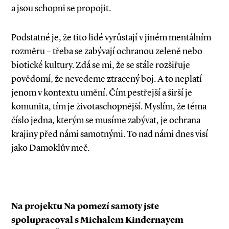
a jsou schopni se propojit.
Podstatné je, že tito lidé vyrůstají v jiném mentálním
rozměru – třeba se zabývají ochranou zeleně nebo
biotické kultury. Zdá se mi, že se stále rozšiřuje
povědomí, že nevedeme ztracený boj. A to neplatí
jenom v kontextu umění. Čím pestřejší a širší je
komunita, tím je životaschopnější. Myslím, že téma
číslo jedna, kterým se musíme zabývat, je ochrana
krajiny před námi samotnými. To nad námi dnes visí
jako Damoklův meč.
Na projektu Na pomezí samoty jste
spolupracoval s Michalem Kindernayem