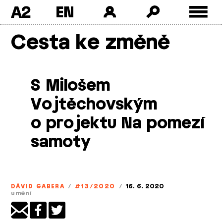
A2
Skip
Cesta ke změně
to
content
S Milošem
Vojtěchovským
o projektu Na pomezí
samoty
DÁVID GABERA
/
#13/2020
/
16. 6. 2020
umění