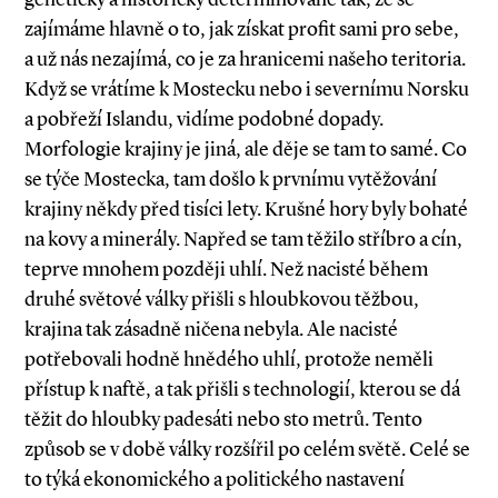
zajímáme hlavně o to, jak získat profit sami pro sebe,
a už nás nezajímá, co je za hranicemi našeho teritoria.
Když se vrátíme k Mostecku nebo i severnímu Norsku
a pobřeží Islandu, vidíme podobné dopady.
Morfologie krajiny je jiná, ale děje se tam to samé. Co
se týče Mostecka, tam došlo k prvnímu vytěžování
krajiny někdy před tisíci lety. Krušné hory byly bohaté
na kovy a minerály. Napřed se tam těžilo stříbro a cín,
teprve mnohem později uhlí. Než nacisté během
druhé světové války přišli s hloubkovou těžbou,
krajina tak zásadně ničena nebyla. Ale nacisté
potřebovali hodně hnědého uhlí, protože neměli
přístup k naftě, a tak přišli s technologií, kterou se dá
těžit do hloubky padesáti nebo sto metrů. Tento
způsob se v době války rozšířil po celém světě. Celé se
to týká ekonomického a politického nastavení