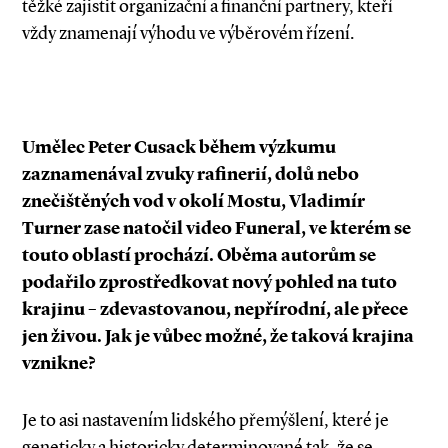
těžké zajistit organizační a finanční partnery, kteří
vždy znamenají výhodu ve výběrovém řízení.
Umělec Peter Cusack během výzkumu
zaznamenával zvuky rafinerií, dolů nebo
znečištěných vod v okolí Mostu, Vladimír
Turner zase natočil video Funeral, ve kterém se
touto oblastí prochází. Oběma autorům se
podařilo zprostředkovat nový pohled na tuto
krajinu – zdevastovanou, nepřírodní, ale přece
jen živou. Jak je vůbec možné, že taková krajina
vznikne?
Je to asi nastavením lidského přemýšlení, které je
geneticky a historicky determinované tak, že se