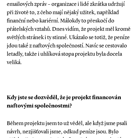
emailových zpráv – organizace i lidé zkrátka udržují
při životě to, z čeho mají nějaký užitek, například
finanční nebo kariérní. Málokdy to přeskočí do
přátelských vztahů. Dnes vidím, že projekt měl kromě
světlých stránek i ty stinné. Ukázalo se totiž, že peníze
jdou také z naftových společností. Navíc se cestovalo
letadly, takže i uhlíková stopa projektu byla docela
veliká.
Kdy jste se dozvěděl, že je projekt financován
naftovými společnostmi?
Během projektu jsem to už věděl, ale když jsme psali
návrh, nezjišťovali jsme, odkud peníze jsou. Bylo