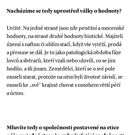
Nacházíme se tedy uprostřed války o hodnoty?
Určitě. Na jedné straně jsou zde peněžní a mocenské
hodnoty, na straně druhé hodnoty biotické. Majiteli
území s naftou či uhlím stačí, když vše vytěží, prodá
a přesune se dál. Je to jako patologická obdoba fáze
lovců a sběračů, kteří vzali nebo ulovili, co se jim
hodilo, a šli jinam. Zemědělci, kteří se o své pole
museli starat, protože na něm byli životně závislí, se
museli ke „své“ krajině chovat s mnohem větší péčí
a úctou.
Mluvíte tedy o společnosti postavené na etice