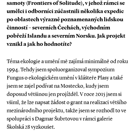
samoty (Frontiers of Solitude), v jehož rámci se
umělci i odborníci zúčastnili několika expedic
po oblastech výrazně poznamenaných lidskou
činností – severních Čechách, východním
pobřeží Islandu a severním Norsku. Jak projekt
vznikl a jak ho hodnotíte?
Téma ekologie a umění mě zajímá minimálně od roku
1994. Tehdy jsem spoluorganizoval sympozium
Fungus o ekologickém umění v klášteře Plasy a také
jsem se zajel podívat na Mostecko, kudy jsem
doposud většinou jen projížděl. V roce 2015 jsem si
všiml, že lze napsat žádost o grant na realizaci většího
mezinárodního projektu, takže jsem se rozhodl to ve
spolupráci s Dagmar Šubrtovou v rámci galerie
Školská 28 vyzkoušet.