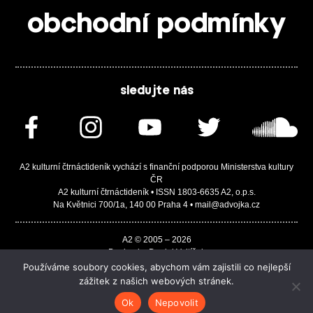
obchodní podmínky
sledujte nás
A2 kulturní čtrnáctideník vychází s finanční podporou Ministerstva kultury
ČR
A2 kulturní čtrnáctideník • ISSN 1803-6635 A2, o.p.s.
Na Květnici 700/1a, 140 00 Praha 4 • mail@advojka.cz
A2 © 2005 – 2026
Design by Daniel Vojtíšek
Built by JASA-IT & ChSoft
Používáme soubory cookies, abychom vám zajistili co nejlepší
zážitek z našich webových stránek.
Ok
Nepovolit