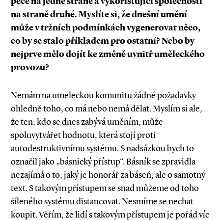
péče na jedné straně a vykořisťující společnosti
na straně druhé. Myslíte si, že dnešní umění
může v tržních podmínkách vygenerovat něco,
co by se stalo příkladem pro ostatní? Nebo by
nejprve mělo dojít ke změně uvnitř uměleckého
provozu?
Nemám na uměleckou komunitu žádné požadavky
ohledně toho, co má nebo nemá dělat. Myslím si ale,
že ten, kdo se dnes zabývá uměním, může
spoluvytvářet hodnotu, která stojí proti
autodestruktivnímu systému. S nadsázkou bych to
označil jako „básnický přístup“. Básník se zpravidla
nezajímá o to, jaký je honorář za báseň, ale o samotný
text. S takovým přístupem se snad můžeme od toho
šíleného systému distancovat. Nesmíme se nechat
koupit. Věřím, že lidí s takovým přístupem je pořád víc