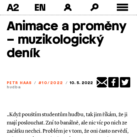
A2
Skip
Animace a proměny
to
content
– muzikologický
deník
PETR HAAS
/
#10/2022
/
10. 5. 2022
hudba
„Když pouštím studentům hudbu, tak jim říkám, že ji
mají poslouchat. Zní to banálně, ale nic víc po nich ze
začátku nechci. Problém je v tom, že oni často nevědí,