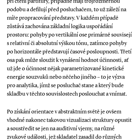
při čtení partitury, případně mají trojrozměrnou
podobu a defilují před posluchačem, to už záleží na
míře propracování představy. V každém případě
zůstává zachována základní logika uspořádání
prostoru: pohyby po vertikální ose primárně souvisejí
s relativní či absolutní výškou tónu, zatímco pohyby
po horizontále představují časové posloupnosti. Třetí
osa pak může sloužit k vynášení hodnot účinnosti, ať
už jde o účinnost nějak parametrizované kinetické
energie souzvuků nebo něčeho jiného – to je výzva
pro analytika, jímž se posluchač stane a který bude
skladbu v těchto souvislostech poslouchat a vnímat.
Po získání orientace v abstraktním světě je ovšem
vhodné nakonec takovou vizualizaci struktury opustit
a soustředit se jen na auditivní vjemy, na různé
zvukové události, jež skladatel zasadil do různých