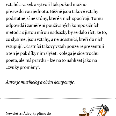
vztahů a vazeb a vytvořil tak pokud možno
přesvědčivou jednotu. Běžně jsou takové vztahy
podstatnější než tóny, které v nich spočívají. Tomu
odpovídá i zaměření používaných kompozičních
metod a s jistou mírou nadsázky by se dalo říct, že to,
co slyšíme, jsou vztahy, a ne účastníci, kteří do nich
vstupují. Účastníci takový vztah pouze reprezentují
a ten je pak díky nim slyšet. Kolega je sice trochu
poeta, ale má pravdu – lze na to nahlížet jako na
„zvuky proměny“.
Autor je muzikolog a občas komponuje.
Newsletter Ádvojky přímo do