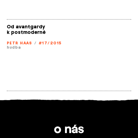
Od avantgardy
k postmoderně
PETR HAAS
/
#17/2015
hudba
o nás