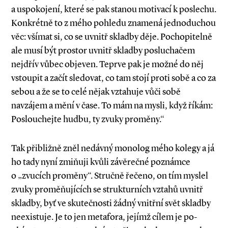
a uspokojení, které se pak stanou motivací k poslechu.
Konkrétně to z mého pohledu znamená jednoduchou
věc: všímat si, co se uvnitř skladby děje. Pochopitelně
ale musí být prostor uvnitř skladby posluchačem
nejdřív vůbec objeven. Teprve pak je možné do něj
vstoupit a začít sledovat, co tam stojí proti sobě a co za
sebou a že se to celé nějak vztahuje vůči sobě
navzájem a mění v čase. To mám na mysli, když říkám:
Poslouchejte hudbu, ty zvuky proměny.“
Tak přibližně zněl nedávný monolog mého kolegy a já
ho tady nyní zmiňuji kvůli závěrečné poznámce
o „zvucích proměny“. Stručně řečeno, on tím myslel
zvuky proměňujících se strukturních vztahů uvnitř
skladby, byť ve skutečnosti žádný vnitřní svět skladby
neexistuje. Je to jen metafora, jejímž cílem je po­­