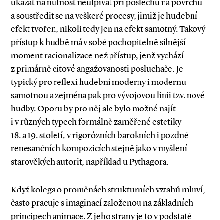
ukázat na nutnost neulpívat při poslechu na povrchu
a soustředit se na veškeré procesy, jimiž je hudební
efekt tvořen, nikoli tedy jen na efekt samotný. Takový
přístup k hudbě má v sobě pochopitelně silnější
moment racio­nalizace než přístup, jenž vychází
z primárně citové angažovanosti posluchače. Je
typický pro reflexi hudební moderny i modernu
samotnou a zejména pak pro vývojovou linii tzv. nové
hudby. Oporu by pro něj ale bylo možné najít
i v různých typech formálně zaměřené estetiky
18. a 19. století, v rigorózních barokních i pozdně
renesančních kompozicích stejně jako v myšlení
starověkých autorit, například u Pythagora.
Když kolega o proměnách strukturních vztahů mluví,
často pracuje s imaginací založenou na základních
principech animace. Z jeho strany je to v podstatě