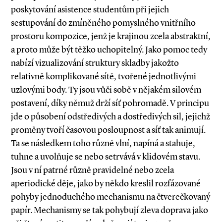
poskytování asistence studentům při jejich
sestupování do zmíněného pomyslného vnitřního
prostoru kompozice, jenž je krajinou zcela abstraktní,
a proto může být těžko uchopitelný. Jako pomoc tedy
nabízí vizualizování struktury skladby jakožto
relativně komplikované sítě, tvořené jednotlivými
uzlovými body. Ty jsou vůči sobě v nějakém silovém
postavení, díky němuž drží síť pohromadě. V principu
jde o působení odstředivých a dostředivých sil, jejichž
proměny tvoří časovou posloupnost a síť tak animují.
Ta se následkem toho různě vlní, napíná a stahuje,
tuhne a uvolňuje se nebo setrvává v klidovém stavu.
Jsou v ní patrné různě pravidelné nebo zcela
aperiodické děje, jako by někdo kreslil rozfázované
pohyby jednoduchého mechanismu na čtverečkovaný
papír. Mechanismy se tak pohybují zleva doprava jako