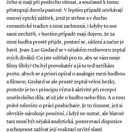
čeho si mají při poslechu všímat, a současně k tomu
přistupují docela pasivně. V lepším případě očekávají
mocný epický zážitek, jenž je strhne a v duchu
romantické tradice s nimi zacloumá, i kdyby to oni
sami nechtěli, v horším případě mají dojem, že za
nimi hudba prostě přijde, postaví se, ukloní a začne je
bavit. Jean­-Luc Godard se v nějakém rozhovoru zeptal
svých diváků: Co jste udělali pro to, aby se vám moje
filmy líbily? On byl provokatér a já to teď neříkám
proto, abych se a priori opíral o analogie mezi hudbou
a filmem. Godard se ale prostě zeptal velmi hezky,
protože je to v principu výzva k aktivitě při recepci
uměleckého díla, ať už jde o hudbu nebo film. A o tom
právě mluvím: o práci posluchače. Je to činnost, jež si
obvykle nárokuje poučení, i když ne nutně, ale hlavně
tam musí být nějaká analytická, pozorovací dispozice
a schopnost zažívat její realizací určité slasti