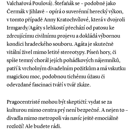
Valchařová Poulová). Štefaňák se – podobně jako
Čermák v Jihlavě – opírá o suverénní herecký výkon,
v tomto případě Anny Kratochvílové, která v dvojroli
Irmgardy/Agáty s lehkostí přechází od patosu ke
zdrcujícímu civilnímu projevu a dokládá výbornou
kondici hradeckého souboru. Agáta je skutečně
vitální živel mimo letité stereotypy. Píseň hory, či
spíše temný chorál jejích pohádkových nájemníků,
patří k vrcholným divadelním požitkům a má vskutku
magickou moc, podobnou tichému úžasu či
odevzdané fascinaci tváří v tvář zkáze.
Pragocentristé mohou být skeptičtí: vydat se za
kulturou mimo centra prý není bezpečné. A nejen to –
divadla mimo metropoli vás navíc ještě emociálně
rozloží! Ale budete rádi.