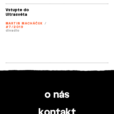
Vstupte do
Ultrasvěta
MARTIN MACHÁČEK
/
#7/2019
divadlo
o nás
kontakt