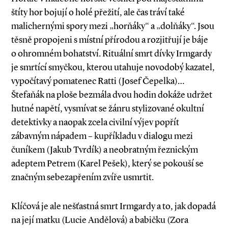
štíty hor bojují o holé přežití, ale čas tráví také
malichernými spory mezi „horňáky“ a „dolňáky“. Jsou
těsně propojeni s místní přírodou a rozjitřují je báje
o ohromném bohatství. Rituální smrt dívky Irmgardy
je smrtící smyčkou, kterou utahuje novodobý kazatel,
vypočítavý pomatenec Ratti (Josef Čepelka)…
Štefaňák na ploše bezmála dvou hodin dokáže udržet
hutné napětí, vysmívat se žánru stylizované okultní
detektivky a naopak zcela civilní výjev popřít
zábavným nápadem – kupříkladu v dialogu mezi
čuníkem (Jakub Tvrdík) a neobratným řeznickým
adeptem Petrem (Karel Pešek), který se pokouší se
značným sebezapřením zvíře usmrtit.
Klíčová je ale nešťastná smrt Irmgardy a to, jak dopadá
na její matku (Lucie Andělová) a babičku (Zora