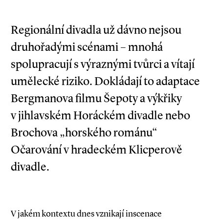
Regionální divadla už dávno nejsou
druhořadými scénami – mnohá
spolupracují s výraznými tvůrci a vítají
umělecké riziko. Dokládají to adaptace
Bergmanova filmu Šepoty a výkřiky
v jihlavském Horáckém divadle nebo
Brochova „horského románu“
Očarování v hradeckém Klicperově
divadle.
V jakém kontextu dnes vznikají inscenace