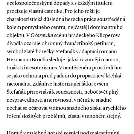
s celospolečenskými dopady a s každým titulem
precizuje vlastní estetiku. Pro jeho režii je
charakteristická důsledná herecká práce soustředěná
kolem pomyslného centra, nejčastěji dominantního
objektu. V
Očarování
scénu hradeckého Klicperova
divadla ozařuje ohromný dvanáctiboký pětihran,
symbol zlaté horečky. Štefaňák v adaptaci románu
Hermanna Brocha sleduje, jak si rozumějí mamon,
tmářství a esoterismus. V neutěšeném prostředí hor
se jako ochrana před pádem do propasti jeví křehká
racionalita. Zdánlivě historizující látku ovšem
Štefaňák přirovnává k současnosti, neboť svět plný
nespravedlnosti a nerovností, v němž je snadné
nechat se očarovat vidinou snadného zisku a rychlého
řešení složitých problémů, zůstal v mnohém stejný.
Horalé v malebné horské vesnici pod majestátními