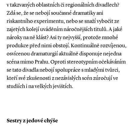
v takzvaných oblastních či regionálních divadlech?
Zdá se, že se nebojí současné dramatiky ani
riskantního experimentu, nebo se snaží vybočit ze
zajetých kolejí uváděním náročnějších titulů. A jaké
nároky na ně klást? Asi ty nejvyšší, protože mnohé
produkce před nimi obstojí. Kontinuálně rozvíjenou,
osvícenou dramaturgií aktuálně disponuje nejedna
scéna mimo Prahu. Oproti stereotypním očekáváním
se tato divadla nebojí spolupráce s mladými tvůrci,
kteří své zkušenosti z nezávislých scén zúročují ve
studiích i na velkých jevištích.
Sestry z jedové chýše