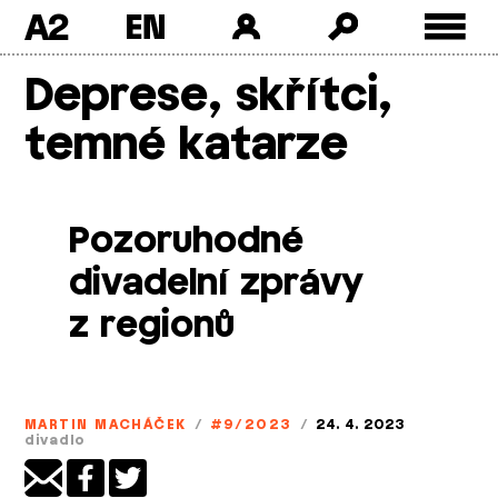
A2
Skip
Deprese, skřítci,
to
content
temné katarze
Pozoruhodné
divadelní zprávy
z regionů
MARTIN MACHÁČEK
/
#9/2023
/
24. 4. 2023
divadlo