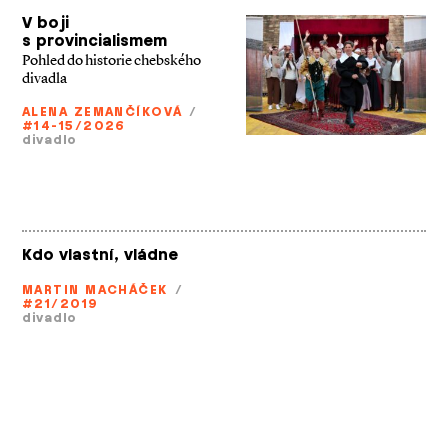
V boji
s provincialismem
Pohled do historie chebského
divadla
ALENA ZEMANČÍKOVÁ
/
#14-15/2026
divadlo
Kdo vlastní, vládne
MARTIN MACHÁČEK
/
#21/2019
divadlo