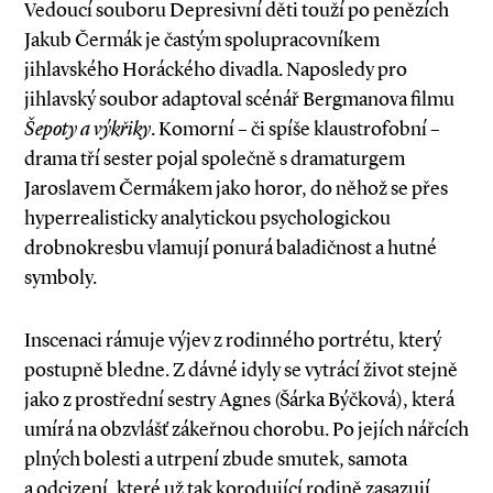
Vedoucí souboru Depresivní děti touží po penězích
Jakub Čermák je častým spolupracovníkem
jihlavského Horáckého divadla. Naposledy pro
jihlavský soubor adaptoval scénář Bergmanova filmu
Šepoty a výkřiky
. Komorní – či spíše klaustrofobní –
drama tří sester pojal společně s dramaturgem
Jaroslavem Čermákem jako horor, do něhož se přes
hyperrealisticky analytickou psychologickou
drobnokresbu vlamují ponurá baladičnost a hutné
symboly.
Inscenaci rámuje výjev z rodinného portrétu, který
postupně bledne. Z dávné idyly se vytrácí život stejně
jako z prostřední sestry Agnes (Šárka Býčková), která
umírá na obzvlášť zákeřnou chorobu. Po jejích nářcích
plných bolesti a utrpení zbude smutek, samota
a odcizení, které už tak korodující rodině zasazují