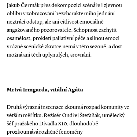
Jakub Čermák přes dekompozici scénáře i zjevnou
oblibu v zobrazování bezcharakterního jednání
neztrácí odstup, ale ani citlivost emociálně
angažovaného pozorovatele. Schopnost zachytit
osamělost, prokletí palia­tivní péče a silnou emoci
v rázné scénické zkratce nemá v této sezoně, a dost
možná ani těch uplynulých, srovnání.
Mrtvá Irmgarda, vitální Agáta
Druhá výrazná inscenace zkoumá rozpad komunity ve
větším měřítku. Režisér Ondřej Štefaňák, umělecký
šéf pražského Divadla X10, dlouhodobě
prozkoumává rozličné fenomény