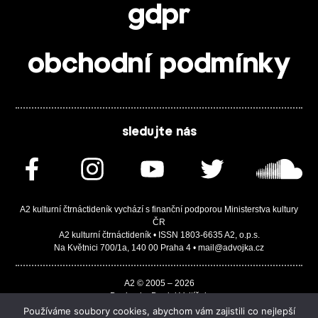
gdpr
obchodní podmínky
sledujte nás
A2 kulturní čtrnáctideník vychází s finanční podporou Ministerstva kultury
ČR
A2 kulturní čtrnáctideník • ISSN 1803-6635 A2, o.p.s.
Na Květnici 700/1a, 140 00 Praha 4 • mail@advojka.cz
A2 © 2005 – 2026
Design by Daniel Vojtíšek
Built by JASA-IT & ChSoft
Používáme soubory cookies, abychom vám zajistili co nejlepší