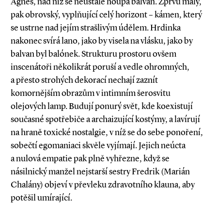
Agnes, nad níž se neustále houpá balvan. Zprvu malý,
pak obrovský, vyplňující celý horizont – kámen, který
se ustrne nad jejím strašlivým údělem. Hrdinka
nakonec svírá lano, jako by visela na vlásku, jako by
balvan byl balónek. Strukturu prostoru ovšem
inscenátoři několikrát poruší a vedle ohromných,
a přesto strohých dekorací nechají zaznít
komornějším obrazům v intimním šerosvitu
olejových lamp. Budují ponurý svět, kde koexistují
současné spotřebiče a archaizující kostýmy, a lavírují
na hraně toxické nostalgie, v níž se do sebe ponoření,
sobečtí egomaniaci skvěle vyjímají. Jejich neúcta
a nulová empatie pak plně vyhřezne, když se
násilnický manžel nejstarší sestry Fredrik (Marián
Chalány) objeví v převleku zdravotního klauna, aby
potěšil umírající.