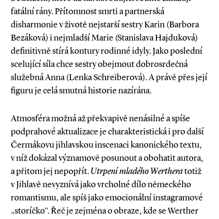
fatální rány. Přítomnost smrti a partnerská
disharmonie v životě nejstarší sestry Karin (Barbora
Bezáková) i nejmladší Marie (Stanislava Hajduková)
definitivně stírá kontury rodinné idyly. Jako poslední
scelující síla chce sestry obejmout dobrosrdečná
služebná Anna (Lenka Schreiberová). A právě přes její
figuru je celá smutná historie nazírána.
Atmosféra možná až překvapivě nenásilné a spíše
podprahové aktualizace je charakteristická i pro další
Čermákovu jihlavskou inscenaci kanonického textu,
v níž dokázal významově posunout a obohatit autora,
a přitom jej nepopřít.
Utrpení mladého Werthera
totiž
v Jihlavě nevyznívá jako vrcholné dílo německého
romantismu, ale spíš jako emocionální instagramové
„storíčko“. Řeč je zejména o obraze, kde se Werther