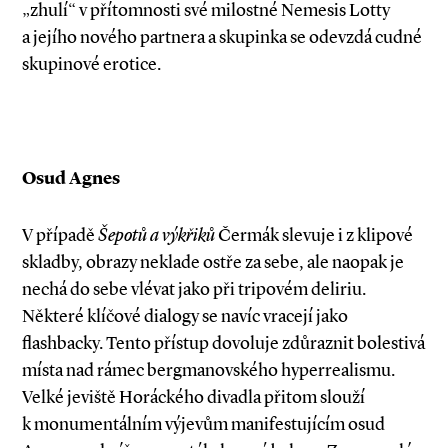
„zhulí“ v přítomnosti své milostné Nemesis Lotty
a jejího nového partnera a skupinka se odevzdá cudné
skupinové erotice.
Osud Agnes
V případě
Šepotů a výkřiků
Čermák slevuje i z klipové
skladby, obrazy neklade ostře za sebe, ale naopak je
nechá do sebe vlévat jako při tripovém deliriu.
Některé klíčové dialogy se navíc vracejí jako
flashbacky. Tento přístup dovoluje zdůraznit bolestivá
místa nad rámec bergmanovského hyperrealismu.
Velké jeviště Horáckého divadla přitom slouží
k monumentálním výjevům manifestujícím osud