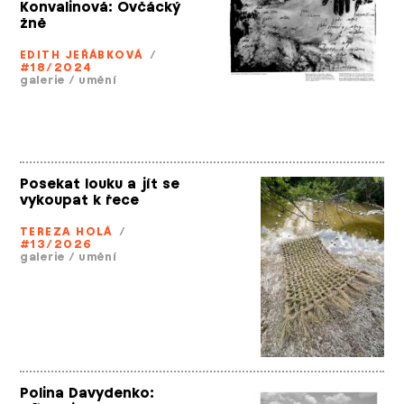
Konvalinová: Ovčácký
žně
EDITH JEŘÁBKOVÁ
/
#18/2024
galerie
/
umění
Posekat louku a jít se
vykoupat k řece
TEREZA HOLÁ
/
#13/2026
galerie
/
umění
Polina Davydenko: