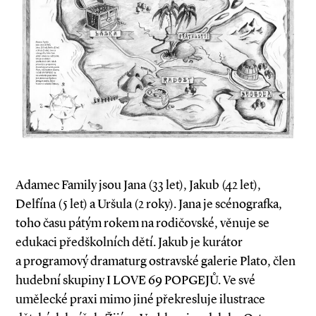
Adamec Family jsou Jana (33 let), Jakub (42 let),
Delfína (5 let) a Uršula (2 roky). Jana je scénografka,
toho času pátým rokem na rodičovské, věnuje se
edukaci předškolních dětí. Jakub je kurátor
a programový dramaturg ostravské galerie Plato, člen
hudební skupiny I LOVE 69 POPGEJŮ. Ve své
umělecké praxi mimo jiné překresluje ilustrace