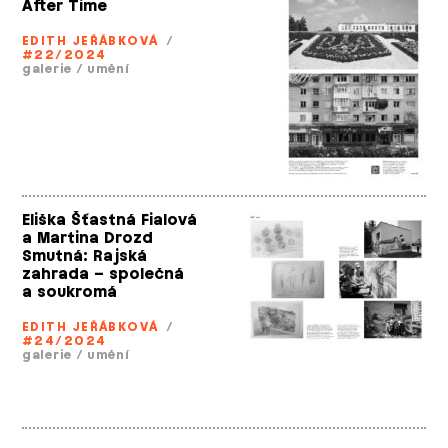
After Time
EDITH JEŘÁBKOVÁ
/
#22/2024
galerie
/
umění
Eliška Šťastná Fialová
a Martina Drozd
Smutná: Rajská
zahrada – společná
a soukromá
EDITH JEŘÁBKOVÁ
/
#24/2024
galerie
/
umění