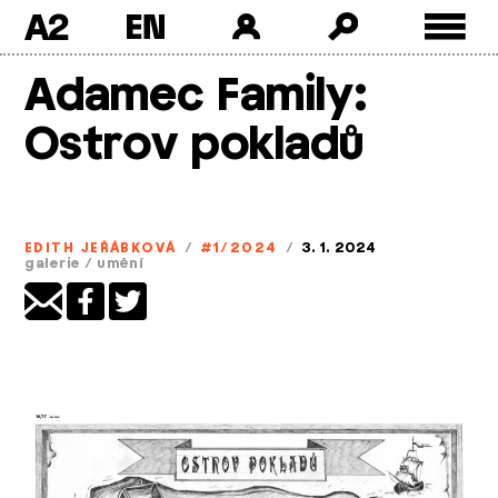
A2
Skip
Adamec Family:
to
content
Ostrov pokladů
EDITH JEŘÁBKOVÁ
/
#1/2024
/
3. 1. 2024
galerie
/
umění