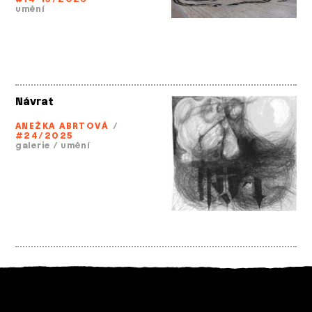
umění
Návrat
ANEŽKA ABRTOVÁ
/
#24/2025
galerie
/
umění