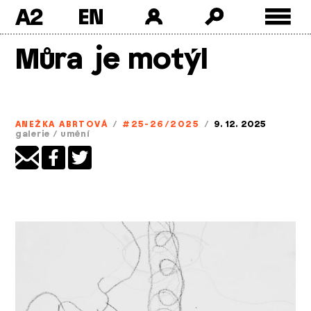
A2
Skip
Můra je motýl
to
content
ANEŽKA ABRTOVÁ
/
#25-26/2025
/
9. 12. 2025
galerie
/
umění