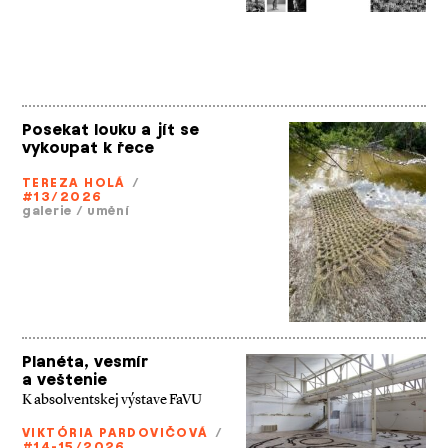
Posekat louku a jít se
vykoupat k řece
TEREZA HOLÁ
/
#13/2026
galerie
/
umění
Planéta, vesmír
a veštenie
K absolventskej výstave FaVU
VIKTÓRIA PARDOVIČOVÁ
/
#14-15/2026