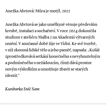
Anežka Abrtová: Můra je motýl, 2022
Anežka Abrtová se jako umělkyně věnuje především
kresbě, instalaci a sochařství. V roce 2024 dokončila
studium v ateliéru Malba 2 na Akademii výtvarných
umění. V současné době žije ve Vídni. Ke své tvorbě,
v níž zkoumá lidské tělo a jeho paměť, napsala: „Koláž
zprostředkovává setkání konečného s nevyhnutelným
a podmíněného s nežádoucím, čímž dává prostor
novým výsledkům a umožňuje zbavit se starých
identit.“
Kurátorka Sráč Sam