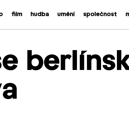
o
film
hudba
umění
společnost
m
se berlíns
va