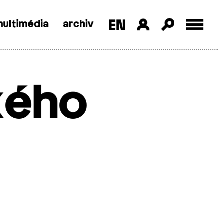
ultimédia
archiv
kého