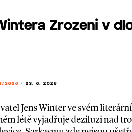
intera Zrozeni v dl
3/2026
/
23. 6. 2026
vatel Jens Winter ve svém literár
hém létě vyjadřuje deziluzi nad tr
evice. Sarkasmu zde nejsou ušetř