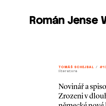
Román Jense W
TOMÁŠ SCHEJBAL
/
#1
literatura
Novinář a spiso
Zrozeni v dlou
německé nové l