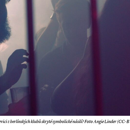
evici z berlínských klubů skryté symbolické násilí? Foto Angie Linder (CC-