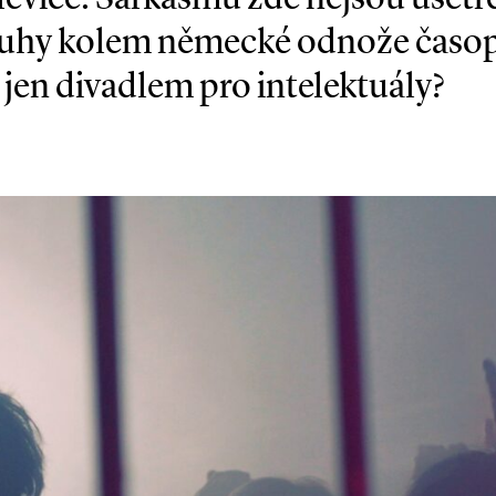
kruhy kolem německé odnože časopi
j jen divadlem pro intelektuály?