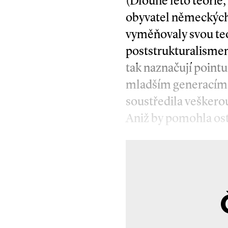
(Dlouhé léto teorie,
obyvatel německých
vyměňovaly svou teo
poststrukturalismem
tak naznačují pointu
mladším generacím s
soustředila veškerou
Aniž by pomohla ost