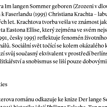
a Im langen Sommer ge­boren (Zrozeni v dlo
 k Faserlandu (1995) Christiana Krachta – labu
ch let. Krachtova tvorba vešla ve známost j
ta Eastona Ellise, který zejména ve svém nejs
91, česky 1995) reflektuje fenomén životního 
álů. Sociální svět točící se kolem okázaléh
zí svůj současný ekvivalent v prostředí berlín
ožitkářství a snobismus se liší pouze dobovým
ties
erova románu odkazuje ke knize Der lange 