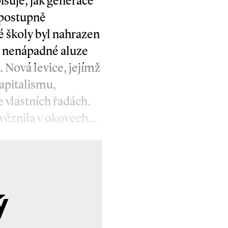
pisuje, jak generace
 postupně
 školy byl nahrazen
o nenápadné aluze
 Nová levice, jejímž
apitalismu,
 vlastních řadách.
uvěznila v okovech…
ý