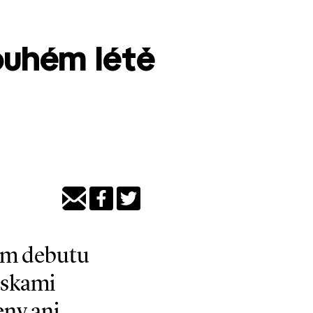
ouhém létě
ním debutu
oskami
eny ani