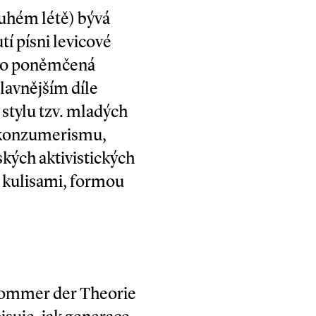
uhém létě) bývá
tí písni levicové
ako poněmčená
lavnějším díle
stylu tzv. mladých
o konzumerismu,
ských aktivistických
i kulisami, formou
Sommer der Theorie