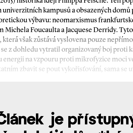
 2015) historika idejí Philippa Felsche. Ten po
 univerzitních kampusů a obsazených domů
retickou výbavu: neomarxismus frankfurtské
 Michela Foucaulta a Jacquese Derridy. Tyt
, která však zůstává vyslovena pouze nepřímo.
e z dohledu vytratil organizovaný boj proti k
 energii na vzpouru proti mikrofyzice moci ve
atním zbavit se pout vykořisťování, sama se 
Článek je přístupn