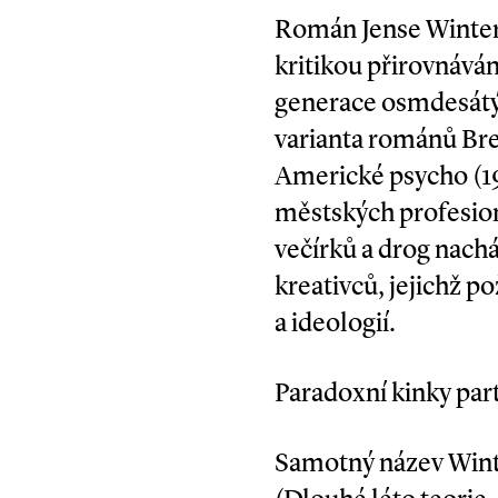
Román Jense Winter
kritikou přirovnáván
generace osmdesátý
varianta románů Bre
Americké psycho (19
městských profesion
večírků a drog nachá
kreativců, jejichž p
a ideologií.
Paradoxní kinky par
Samotný název Wint