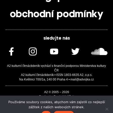
obchodní podmínky
sledujte nás
A2 kulturní čtrnáctideník vychází s finanční podporou Ministerstva kultury
ČR
A2 kulturní čtrnáctideník • ISSN 1803-6635 A2, o.p.s.
Na Květnici 700/1a, 140 00 Praha 4 • mail@advojka.cz
A2 © 2005 – 2026
Design by Daniel Vojtíšek
Built by JASA-IT & ChSoft
Používáme soubory cookies, abychom vám zajistili co nejlepší
zážitek z našich webových stránek.