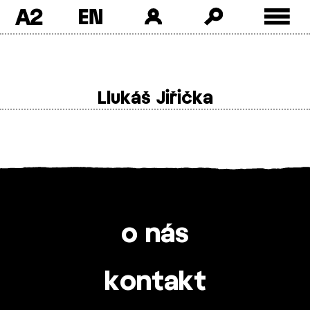
A2
Skip
to
content
Llukáš Jiřička
o nás
kontakt