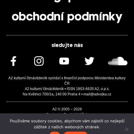
obchodní podmínky
sledujte nás
A2 kulturní čtrnáctideník vychází s finanční podporou Ministerstva kultury
ČR
A2 kulturní čtrnáctideník • ISSN 1803-6635 A2, o.p.s.
Na Květnici 700/1a, 140 00 Praha 4 • mail@advojka.cz
A2 © 2005 – 2026
Design by Daniel Vojtíšek
Built by JASA-IT & ChSoft
Používáme soubory cookies, abychom vám zajistili co nejlepší
zážitek z našich webových stránek.