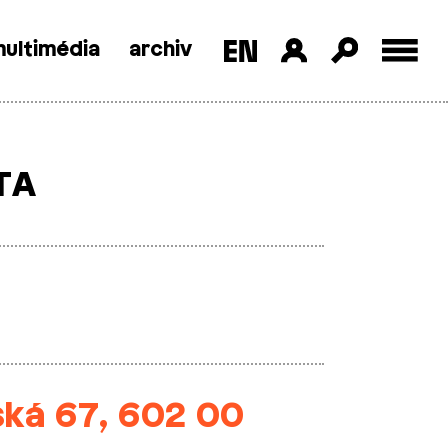
ultimédia
archiv
TA
vská 67, 602 00