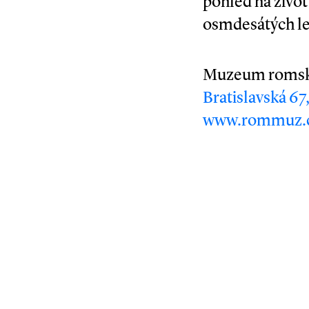
pohled na živo
osmdesátých let
Muzeum romsk
Bratislavská 67
www.rommuz.