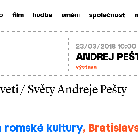
o
film
hudba
umění
společnost
m
23/03/2018 10:00
ANDREJ PEŠ
výstava
veti / Světy Andreje Pešty
 romské kultury
, Bratisla