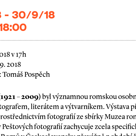
 - 30/9/18
 18:00
2018 v 17h
 9. 2018
r: Tomáš Pospěch
(1921 – 2009)
byl významnou romskou osobn
ografem, literátem a výtvarníkem. Výstava p
rostřednictvím fotografií ze sbírky Muzea ro
 Peštových fotografií zachycuje zcela specific