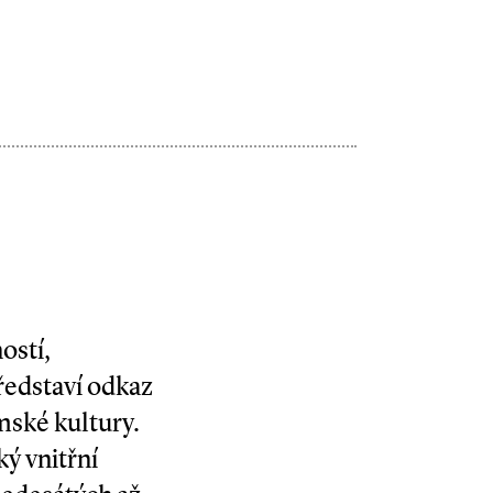
ostí,
ředstaví odkaz
mské kultury.
ký vnitřní