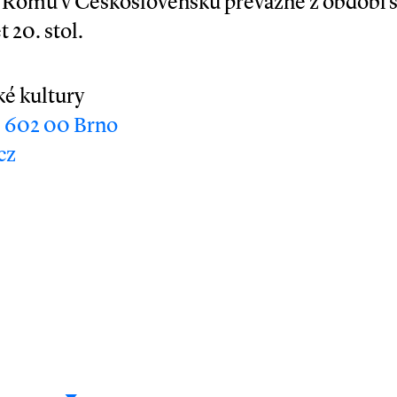
t Romů v Československu převážně z období 
 20. stol.
é kultury
, 602 00 Brno
cz