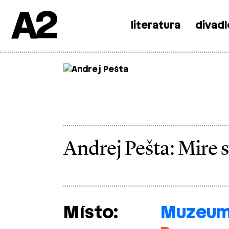
A2
literatura
divadl
Skip
to
content
Andrej Pešta: Mire s
Místo:
Muzeum