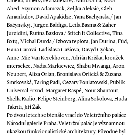
Umělci, umělkyně a kolektivy: AntiGonna, Noor
Abed, Szymon Adamczak, Željka Aleksić, Gleb
Amankulov, David Apakidze, Yana Bachynska / Jan
Bačynsjkyj, Jürgen Baldiga, Leila Basma & Zaher
Jureidini, Rufina Bazlova / Stitch It Collective, Tina
Bxtq, Michal Durda / Izbova teplota, Jan Durina, Fůd,
Hana Garová, Ladislava Gažiová, Davyd Čyčkan,
Anne-Mie Van Kerckhoven, Adrián Kriška, kroužek
intersekce, Nadia Markiewicz, Shabu Mwangi, Aron
Neubert, Aliza Orlan, Bronislava Orlická & Zuzana
Smrkovská, Taring Padi, Cezary Poniatowski, Publik
Universal Frxnd, Margaret Raspé, Nour Shantout,
Shella Radio, Felipe Steinberg, Alina Sokolova, Huda
Takriti, Jiří Žák
Po dvou letech se bienále vrací do Veletržního paláce
Národní galerie Praha. Veletržní palác je významnou
ukázkou funkcionalistické architektury. Původně byl