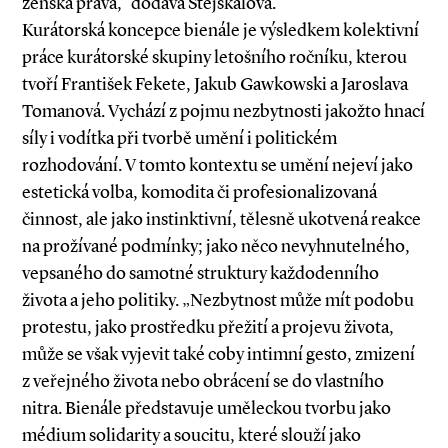
ženská práva,“ dodává Stejskalová.
Kurátorská koncepce bienále je výsledkem kolektivní
práce kurátorské skupiny letošního ročníku, kterou
tvoří František Fekete, Jakub Gawkowski a Jaroslava
Tomanová. Vychází z pojmu nezbytnosti jakožto hnací
síly i vodítka při tvorbě umění i politickém
rozhodování. V tomto kontextu se umění nejeví jako
estetická volba, komodita či profesionalizovaná
činnost, ale jako instinktivní, tělesně ukotvená reakce
na prožívané podmínky; jako něco nevyhnutelného,
vepsaného do samotné struktury každodenního
života a jeho politiky. „Nezbytnost může mít podobu
protestu, jako prostředku přežití a projevu života,
může se však vyjevit také coby intimní gesto, zmizení
z veřejného života nebo obrácení se do vlastního
nitra. Bienále představuje uměleckou tvorbu jako
médium solidarity a soucitu, které slouží jako