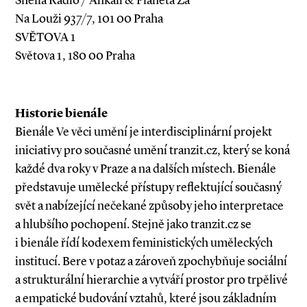
Shella Radio / Ankali & Planeta Za
Na Louži 937/7, 101 00 Praha
SVĚTOVA 1
Světova 1, 180 00 Praha
Historie bienále
Bienále Ve věci umění je interdisciplinární projekt
iniciativy pro současné umění tranzit.cz, který se koná
každé dva roky v Praze a na dalších místech. Bienále
představuje umělecké přístupy reflektující současný
svět a nabízející nečekané způsoby jeho interpretace
a hlubšího pochopení. Stejně jako tranzit.cz se
i bienále řídí kodexem feministických uměleckých
institucí. Bere v potaz a zároveň zpochybňuje sociální
a strukturální hierarchie a vytváří prostor pro trpělivé
a empatické budování vztahů, které jsou základním