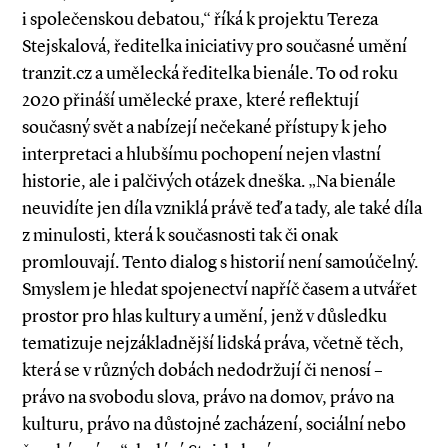
i společenskou debatou,“ říká k projektu Tereza
Stejskalová, ředitelka iniciativy pro současné umění
tranzit.cz a umělecká ředitelka bienále. To od roku
2020 přináší umělecké praxe, které reflektují
současný svět a nabízejí nečekané přístupy k jeho
interpretaci a hlubšímu pochopení nejen vlastní
historie, ale i palčivých otázek dneška. „Na bienále
neuvidíte jen díla vzniklá právě teď a tady, ale také díla
z minulosti, která k současnosti tak či onak
promlouvají. Tento dialog s historií není samoúčelný.
Smyslem je hledat spojenectví napříč časem a utvářet
prostor pro hlas kultury a umění, jenž v důsledku
tematizuje nejzákladnější lidská práva, včetně těch,
která se v různých dobách nedodržují či nenosí –
právo na svobodu slova, právo na domov, právo na
kulturu, právo na důstojné zacházení, sociální nebo