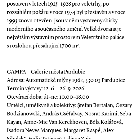
postaven v letech 1925–1928 pro veletrhy, po
rozsáhlém požáru v roce 1974 byl přestavěn a v roce
1995 znovu otevřen. Jsou v něm vystaveny sbírky
moderního a současného umění. Velká dvorana je
největším výstavním prostorem Veletržního paláce
s rozlohou přesahující 1700 m².
GAMPA – Galerie města Pardubic
Adresa: Automatické mlýny 1962, 530 03 Pardubice
Termín výstavy: 12. 6. – 26. 9. 2026
Otevírací doba: út–ne: 10.00–18.00
Umělci, umělkyně a kolektivy: Ștefan Bertalan, Cezary
Bodzianowski, András Cséfalvay, Nosrat Karimi, Seba
Kayan, Anne-Mie Van Kerckhoven, Běla Kolářová,
Isadora Neves Marques, Margaret Raspé, Alex
Sihelsk*, Fedir Tetjanyč, Liliana Zeic