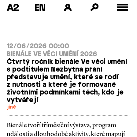
A2
Skip
to
content
12/06/2026 00:00
BIENÁLE VE VĚCI UMĚNÍ 2026
Čtvrtý ročník bienále Ve věci umění
s podtitulem Nezbytná přání
představuje umění, které se rodí
z nutnosti a které je formované
životními podmínkami těch, kdo je
vytvářejí
jiné
Bienále tvoří tříměsíční výstava, program
událostí a dlouhodobé aktivity, které mapují