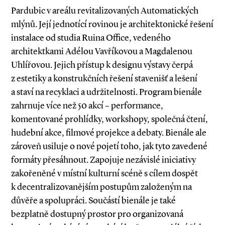
Pardubic v areálu revitalizovaných Automatických
mlýnů. Její jednotící rovinou je architektonické řešení
instalace od studia Ruina Office, vedeného
architektkami Adélou Vavříkovou a Magdalenou
Uhlířovou. Jejich přístup k designu výstavy čerpá
z estetiky a konstrukčních řešení stavenišť a lešení
a staví na recyklaci a udržitelnosti. Program bienále
zahrnuje více než 50 akcí – performance,
komentované prohlídky, workshopy, společná čtení,
hudební akce, filmové projekce a debaty. Bienále ale
zároveň usiluje o nové pojetí toho, jak tyto zavedené
formáty přesáhnout. Zapojuje nezávislé iniciativy
zakořeněné v místní kulturní scéně s cílem dospět
k decentralizovanějším postupům založeným na
důvěře a spolupráci. Součástí bienále je také
bezplatně dostupný prostor pro organizovaná