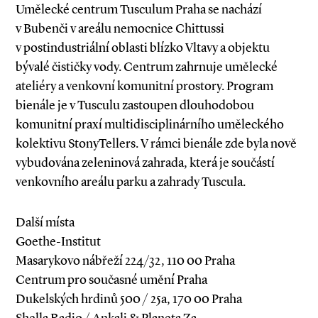
Umělecké centrum Tusculum Praha se nachází
v Bubenči v areálu nemocnice Chittussi
v postindustriální oblasti blízko Vltavy a objektu
bývalé čističky vody. Centrum zahrnuje umělecké
ateliéry a venkovní komunitní prostory. Program
bienále je v Tusculu zastoupen dlouhodobou
komunitní praxí multidisciplinárního uměleckého
kolektivu StonyTellers. V rámci bienále zde byla nově
vybudována zeleninová zahrada, která je součástí
venkovního areálu parku a zahrady Tuscula.
Další místa
Goethe-Institut
Masarykovo nábřeží 224/32, 110 00 Praha
Centrum pro současné umění Praha
Dukelských hrdinů 500 / 25a, 170 00 Praha