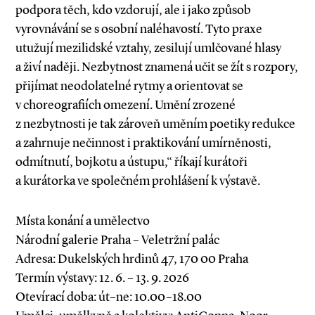
podpora těch, kdo vzdorují, ale i jako způsob
vyrovnávání se s osobní naléhavostí. Tyto praxe
utužují mezilidské vztahy, zesilují umlčované hlasy
a živí naději. Nezbytnost znamená učit se žít s rozpory,
přijímat neodolatelné rytmy a orientovat se
v choreografiích omezení. Umění zrozené
z nezbytnosti je tak zároveň uměním poetiky redukce
a zahrnuje nečinnost i praktikování umírněnosti,
odmítnutí, bojkotu a ústupu,“ říkají kurátoři
a kurátorka ve společném prohlášení k výstavě.
Místa konání a umělectvo
Národní galerie Praha – Veletržní palác
Adresa: Dukelských hrdinů 47, 170 00 Praha
Termín výstavy: 12. 6. – 13. 9. 2026
Otevírací doba: út–ne: 10.00–18.00