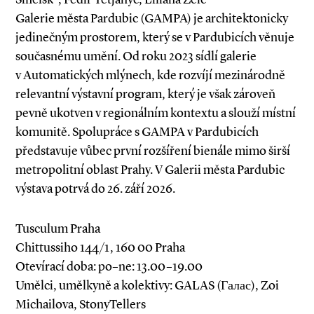
Galerie města Pardubic (GAMPA) je architektonicky
jedinečným prostorem, který se v Pardubicích věnuje
současnému umění. Od roku 2023 sídlí galerie
v Automatických mlýnech, kde rozvíjí mezinárodně
relevantní výstavní program, který je však zároveň
pevně ukotven v regionálním kontextu a slouží místní
komunitě. Spolupráce s GAMPA v Pardubicích
představuje vůbec první rozšíření bienále mimo širší
metropolitní oblast Prahy. V Galerii města Pardubic
výstava potrvá do 26. září 2026.
Tusculum Praha
Chittussiho 144/1, 160 00 Praha
Otevírací doba: po–ne: 13.00–19.00
Umělci, umělkyně a kolektivy: GALAS (Галас), Zoi
Michailova, StonyTellers