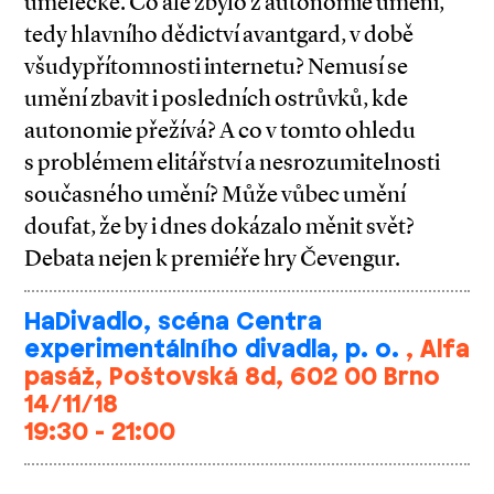
umělecké. Co ale zbylo z autonomie umění,
tedy hlavního dědictví avantgard, v době
všudypřítomnosti internetu? Nemusí se
umění zbavit i posledních ostrůvků, kde
autonomie přežívá? A co v tomto ohledu
s problémem elitářství a nesrozumitelnosti
současného umění? Může vůbec umění
doufat, že by i dnes dokázalo měnit svět?
Debata nejen k premiéře hry Čevengur.
HaDivadlo, scéna Centra
experimentálního divadla, p. o.
, Alfa
pasáž, Poštovská 8d, 602 00 Brno
14/11/18
19:30 - 21:00