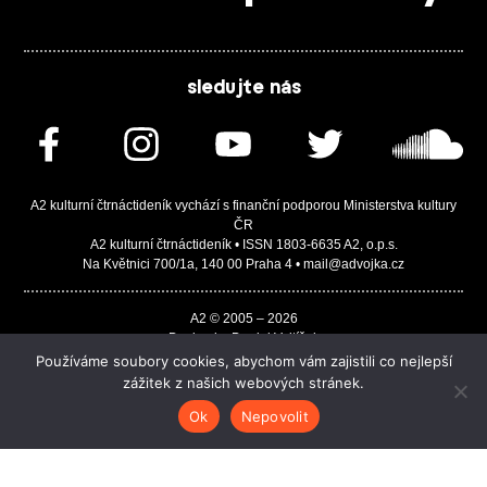
sledujte nás
A2 kulturní čtrnáctideník vychází s finanční podporou Ministerstva kultury
ČR
A2 kulturní čtrnáctideník • ISSN 1803-6635 A2, o.p.s.
Na Květnici 700/1a, 140 00 Praha 4 • mail@advojka.cz
A2 © 2005 – 2026
Design by Daniel Vojtíšek
Built by JASA-IT & ChSoft
Používáme soubory cookies, abychom vám zajistili co nejlepší
zážitek z našich webových stránek.
Ok
Nepovolit