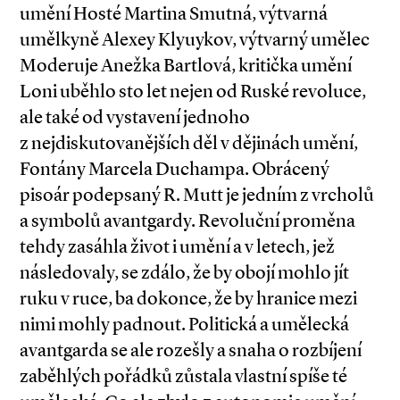
umění Hosté Martina Smutná, výtvarná
umělkyně Alexey Klyuykov, výtvarný umělec
Moderuje Anežka Bartlová, kritička umění
Loni uběhlo sto let nejen od Ruské revoluce,
ale také od vystavení jednoho
z nejdiskutovanějších děl v dějinách umění,
Fontány Marcela Duchampa. Obrácený
pisoár podepsaný R. Mutt je jedním z vrcholů
a symbolů avantgardy. Revoluční proměna
tehdy zasáhla život i umění a v letech, jež
následovaly, se zdálo, že by obojí mohlo jít
ruku v ruce, ba dokonce, že by hranice mezi
nimi mohly padnout. Politická a umělecká
avantgarda se ale rozešly a snaha o rozbíjení
zaběhlých pořádků zůstala vlastní spíše té