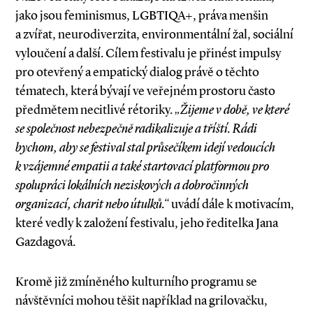
jako jsou feminismus, LGBTIQA+, práva menšin
a zvířat, neurodiverzita, environmentální žal, sociální
vyloučení a další. Cílem festivalu je přinést impulsy
pro otevřený a empatický dialog právě o těchto
tématech, která bývají ve veřejném prostoru často
předmětem necitlivé rétoriky.
„Žijeme v době, ve které
se společnost nebezpečně radikalizuje a tříští. Rádi
bychom, aby se festival stal průsečíkem idejí vedoucích
k vzájemné empatii a také startovací platformou pro
spolupráci lokálních neziskových a dobročinných
organizací, charit nebo útulků.“
uvádí dále k motivacím,
které vedly k založení festivalu, jeho ředitelka Jana
Gazdagová.
Kromě již zmíněného kulturního programu se
návštěvníci mohou těšit například na grilovačku,