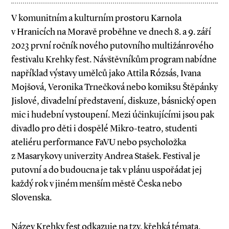
V komunitním a kulturním prostoru Karnola
v Hranicích na Moravě proběhne ve dnech 8. a 9. září
2023 první ročník nového putovního multižánrového
festivalu Krehky fest. Návštěvníkům program nabídne
například výstavy umělců jako Attila Rózsás, Ivana
Mojšová, Veronika Trnečková nebo komiksu Štěpánky
Jislové, divadelní představení, diskuze, básnický open
mic i hudební vystoupení. Mezi účinkujícími jsou pak
divadlo pro děti i dospělé Mikro-teatro, studenti
ateliéru performance FaVU nebo psycholožka
z Masarykovy univerzity Andrea Stašek. Festival je
putovní a do budoucna je tak v plánu uspořádat jej
každý rok v jiném menším městě Česka nebo
Slovenska.
Název Krehky fest odkazuje na tzv. křehká témata,