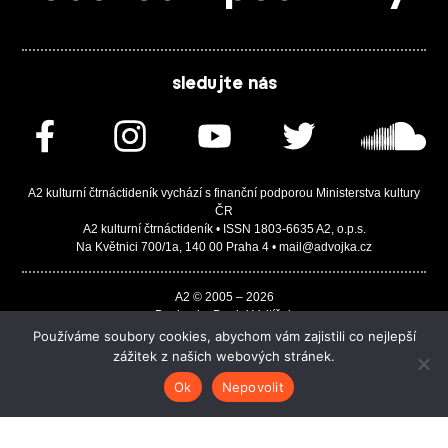
sledujte nás
A2 kulturní čtrnáctideník vychází s finanční podporou Ministerstva kultury
ČR
A2 kulturní čtrnáctideník • ISSN 1803-6635 A2, o.p.s.
Na Květnici 700/1a, 140 00 Praha 4 • mail@advojka.cz
A2 © 2005 – 2026
Design by Daniel Vojtíšek
Built by JASA-IT & ChSoft
Používáme soubory cookies, abychom vám zajistili co nejlepší
zážitek z našich webových stránek.
Ok
Nepovolit