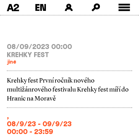
A2
Skip
to
content
08/09/2023 00:00
KREHKY FEST
jiné
Krehky fest První ročník nového
multižánrového festivalu Krehky fest míří do
Hranic na Moravě
,
08/9/23 - 09/9/23
00:00 - 23:59