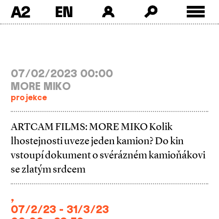
A2
Skip
to
content
07/02/2023 00:00
MORE MIKO
projekce
ARTCAM FILMS: MORE MIKO Kolik
lhostejnosti uveze jeden kamion? Do kin
vstoupí dokument o svérázném kamioňákovi
se zlatým srdcem
,
07/2/23 - 31/3/23