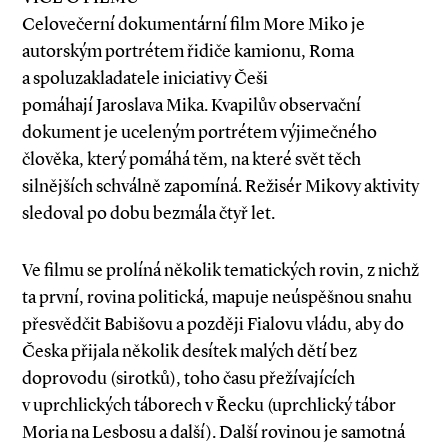
Celovečerní dokumentární film More Miko je
autorským portrétem řidiče kamionu, Roma
a spoluzakladatele iniciativy Češi
pomáhají Jaroslava Mika. Kvapilův observační
dokument je uceleným portrétem výjimečného
člověka, který pomáhá těm, na které svět těch
silnějších schválně zapomíná. Režisér Mikovy aktivity
sledoval po dobu bezmála čtyř let.
Ve filmu se prolíná několik tematických rovin, z nichž
ta první, rovina politická, mapuje neúspěšnou snahu
přesvědčit Babišovu a později Fialovu vládu, aby do
Česka přijala několik desítek malých dětí bez
doprovodu (sirotků), toho času přežívajících
v uprchlických táborech v Řecku (uprchlický tábor
Moria na Lesbosu a další). Další rovinou je samotná