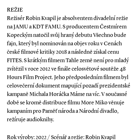
REŽIE
Režisér Robin Kvapil je absolventem divadelní režie
na JAMU a KDT FAMU. S producentem Čestmírem
Kopeckým natočil svůj hraný debutu Všechno bude
fajn, který byl nominován na objev roku v Cenách
české filmové kritiky 2018 a následně získal cenu
FITES. S krátkým filmem Tahle země není pro mladý
zvítězil v roce 2012 ve finále celosvětové soutěže 48
Hours Film Project. Jeho předposledním filmem byl
celovečerní dokument mapující pozadí prezidentské
kampaně Michala Horáčka Máme na víc. V současné
době se kromě distribuce filmu More Miko věnuje
kampaním pro Paměť národa a Národní divadlo,
režíruje audioknihy.
Rok výroby: 2022 / Scénář a režie: Robin Kvapil