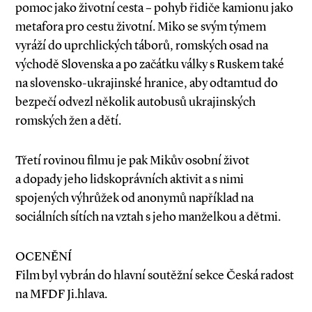
pomoc jako životní cesta – pohyb řidiče kamionu jako
metafora pro cestu životní. Miko se svým týmem
vyráží do uprchlických táborů, romských osad na
východě Slovenska a po začátku války s Ruskem také
na slovensko-ukrajinské hranice, aby odtamtud do
bezpečí odvezl několik autobusů ukrajinských
romských žen a dětí.
Třetí rovinou filmu je pak Mikův osobní život
a dopady jeho lidskoprávních aktivit a s nimi
spojených výhrůžek od anonymů například na
sociálních sítích na vztah s jeho manželkou a dětmi.
OCENĚNÍ
Film byl vybrán do hlavní soutěžní sekce Česká radost
na MFDF Ji.hlava.