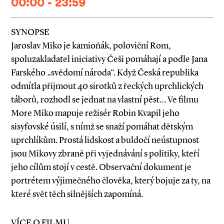
00:00 - 23:59
SYNOPSE
Jaroslav Miko je kamioňák, poloviční Rom,
spoluzakladatel iniciativy Češi pomáhají a podle Jana
Farského „svědomí národa“. Když Česká republika
odmítla přijmout 40 sirotků z řeckých uprchlických
táborů, rozhodl se jednat na vlastní pěst… Ve filmu
More Miko mapuje režisér Robin Kvapil jeho
sisyfovské úsilí, s nímž se snaží pomáhat dětským
uprchlíkům. Prostá lidskost a buldočí neústupnost
jsou Mikovy zbraně při vyjednávání s politiky, kteří
jeho cílům stojí v cestě. Observační dokument je
portrétem výjimečného člověka, který bojuje za ty, na
které svět těch silnějších zapomíná.
VÍCE O FILMU