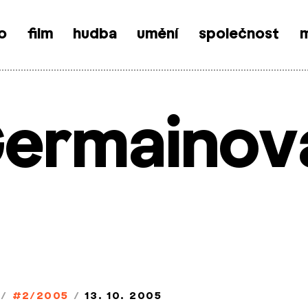
o
film
hudba
umění
společnost
m
Germainov
/
#2/2005
/
13. 10. 2005