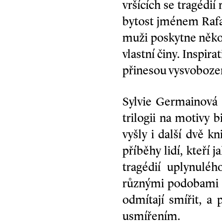
vršících se tragédií
bytost jménem Rafa
muži poskytne něko
vlastní činy. Inspir
přinesou vysvobození
Sylvie Germainová 
trilogii na motivy 
vyšly i další dvě k
příběhy lidí, kteří 
tragédií uplynuléh
různými podobami 
odmítají smířit, a
usmířením.