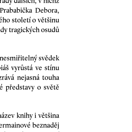
řady dalších, v nichž
 Prababička Debora,
ho století o většinu
dy tragických osudů
 nesmiřitelný svědek
áš vyrůstá ve stínu
rává nejasná touha
vé představy o světě
ázev knihy i většina
Germainové beznaděj