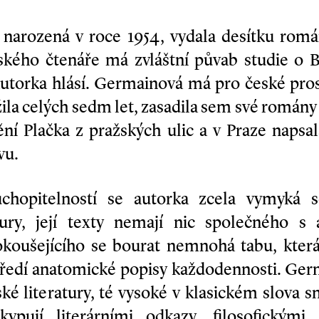
 narozená v roce 1954, vydala desítku romá
eského čtenáře má zvláštní půvab studie o 
autorka hlásí. Germainová má pro české pros
žila celých sedm let, zasadila sem své román
ní Plačka z pražských ulic a v Praze napsala
vu.
chopitelností se autorka zcela vymyká 
atury, její texty nemají nic společného s
okoušejícího se bourat nemnohá tabu, která 
opředí anatomické popisy každodennosti. Ger
ké literatury, té vysoké v klasickém slova sm
kypují literárními odkazy, filosofickými