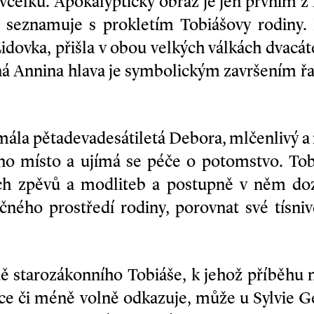
vcelku. Apokalyptický obraz je jen prvním z 
 seznamuje s prokletím Tobiášovy rodiny.
dovka, přišla v obou velkých válkách dvacáté
ná Annina hlava je symbolickým završením řa
mála pětadevadesátiletá Debora, mlčenlivý a
no místo a ujímá se péče o potomstvo. Tobi
h zpěvů a modliteb a postupně v něm doz
čného prostředí rodiny, porovnat své tísni
dě starozákonního Tobiáše, k jehož příběhu n
více či méně volně odkazuje, může u Sylvie 