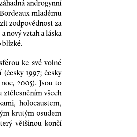
ji záhadná androgynní
do Bordeaux mladému
zít zodpovědnost za
 a nový vztah a láska
 blízké.
sférou ke své volné
í (česky 1997; česky
 noc, 2005). Jsou to
sou ztělesněním všech
lkami, holocaustem,
svým krutým osudem
terý většinou končí