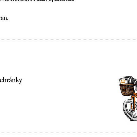
ran.
schránky