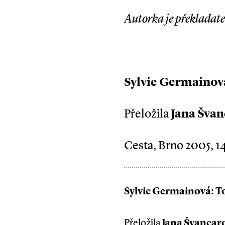
Autorka je překladate
Sylvie Germainová:
Přeložila
Jana Šva
Cesta, Brno 2005, 14
Sylvie Germainová: Tob
Přeložila
Jana Švancar