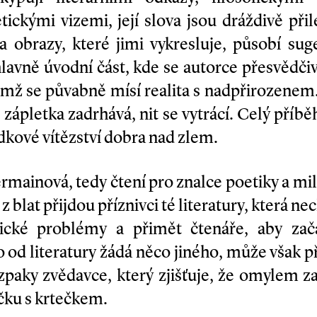
ickými vizemi, její slova jsou dráždivě při
 obrazy, které jimi vykresluje, působí sug
hlavně úvodní část, kde se autorce přesvědči
němž se půvabně mísí realita s nadpřirozene
e, zápletka zadrhává, nit se vytrácí. Celý pří
dkové vítězství dobra nad zlem.
ermainová, tedy čtení pro znalce poetiky a m
 z blat přijdou příznivci té literatury, která 
zické problémy a přimět čtenáře, aby zač
o od literatury žádá něco jiného, může však p
rozpaky zvědavce, který zjišťuje, že omylem z
čku s krtečkem.