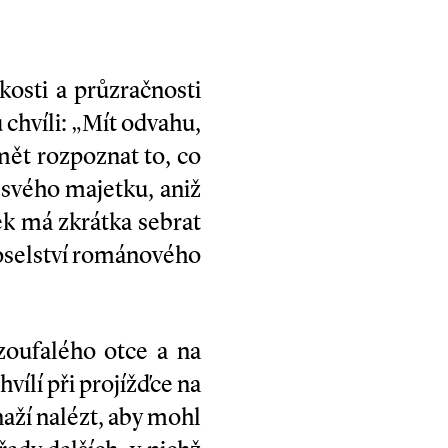
osti a průzračnosti
chvíli: „Mít odvahu,
umět rozpoznat to, co
svého majetku, aniž
k má zkrátka sebrat
poselství románového
zoufalého otce a na
vílí při projížďce na
snaží nalézt, aby mohl