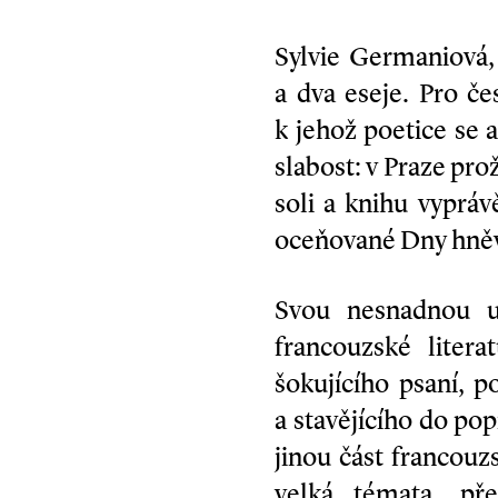
Sylvie Germaniová,
a dva eseje. Pro č
k jehož poetice se 
slabost: v Praze pro
soli a knihu vyprávě
oceňované Dny hně
Svou nesnadnou u
francouzské liter
šokujícího psaní, p
a stavějícího do p
jinou část francouzs
velká témata, pře