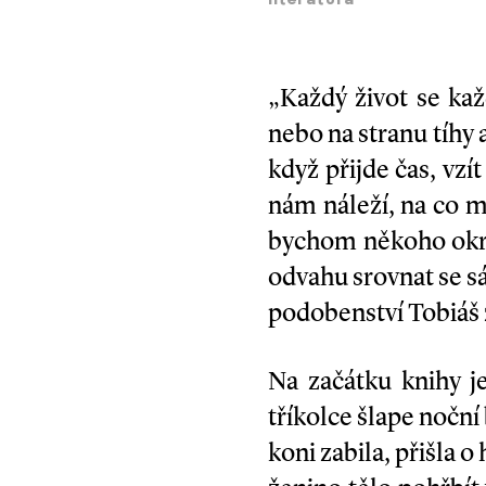
literatura
„Každý život se ka
nebo na stranu tíhy
když přijde čas, vzí
nám náleží, na co 
bychom někoho okra
odvahu srovnat se s
podobenství Tobiáš 
Na začátku knihy j
tříkolce šlape noční
koni zabila, přišla o