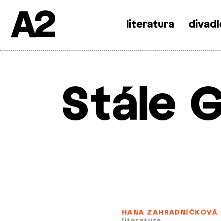
A2
literatura
divadl
Skip
to
content
Stále 
HANA ZAHRADNÍČKOVÁ