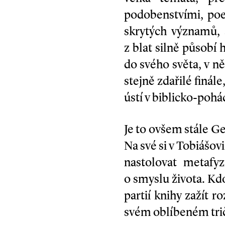
podobenstvími, poet
skrytých významů, a
z blat silně působí 
do svého světa, v 
stejně zdařilé finál
ústí v biblicko-pohá
Je to ovšem stále G
Na své si v Tobiášovi
nastolovat metafy
o smyslu života. Kd
partií knihy zažít 
svém oblíbeném tri