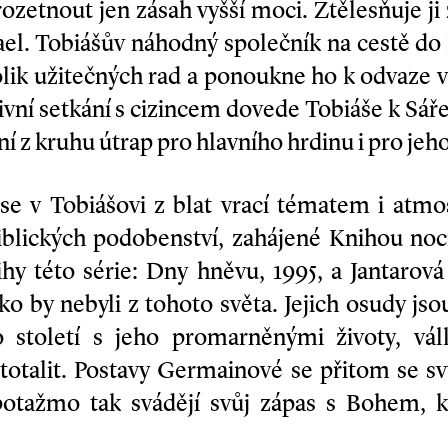
 rozetnout jen zásah vyšší moci. Ztělesňuje 
el. Tobiášův náhodný společník na cestě 
lik užitečných rad a ponoukne ho k odvaze v
ativní setkání s cizincem dovede Tobiáše k Sáře
 z kruhu útrap pro hlavního hrdinu i pro jeho
se v Tobiášovi z blat vrací tématem i atmo
biblických podobenství, zahájené Knihou noc
nihy této série: Dny hněvu, 1995, a Jantarová
jako by nebyli z tohoto světa. Jejich osudy j
o století s jeho promarněnými životy, vá
totalit. Postavy Germainové se přitom se 
 potažmo tak svádějí svůj zápas s Bohem, k