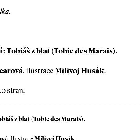
lka.
 Tobiáš z blat (Tobie des Marais).
ncarová
. Ilustrace
Milivoj Husák
.
0 stran.
iáš z blat (Tobie des Marais).
ová
. Ilustrace
Milivoj Husák
.