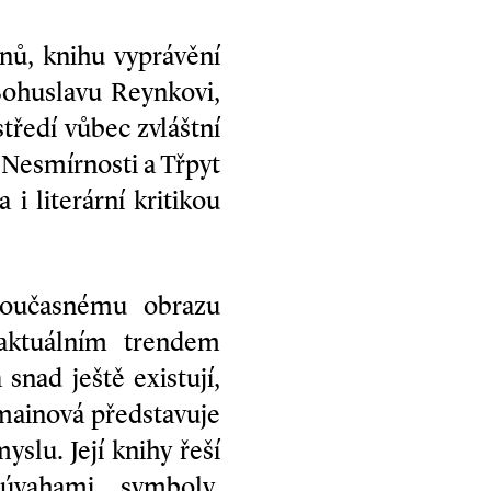
nů, knihu vyprávění
Bohuslavu Reynkovi,
tředí vůbec zvláštní
y Nesmírnosti a Třpyt
 i literární kritikou
současnému obrazu
 aktuálním trendem
snad ještě existují,
mainová představuje
yslu. Její knihy řeší
 úvahami, symboly,