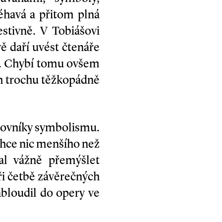
léhavá a přitom plná
estivně. V Tobiášovi
vě daří uvést čtenáře
m. Chybí tomu ovšem
běh trochu těžkopádně
ilovníky symbolismu.
nechce nic menšího než
al vážně přemýšlet
ři četbě závěrečných
abloudil do opery ve