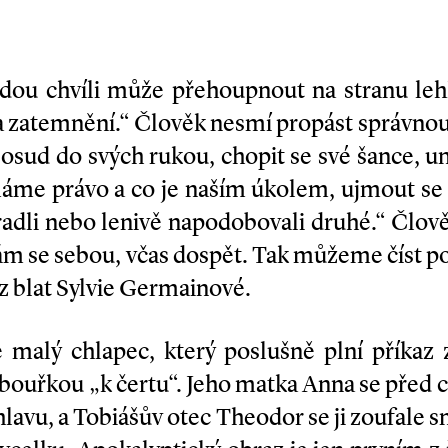
ždou chvíli může přehoupnout na stranu lehk
 a zatemnění.“ Člověk nesmí propást správnou 
t osud do svých rukou, chopit se své šance, 
máme právo a co je naším úkolem, ujmout se 
dli nebo lenivě napodobovali druhé.“ Člově
ám se sebou, včas dospět. Tak můžeme číst 
z blat Sylvie Germainové.
e malý chlapec, který poslušně plní příkaz 
 bouřkou „k čertu“. Jeho matka Anna se před ch
 hlavu, a Tobiášův otec Theodor se ji zoufale 