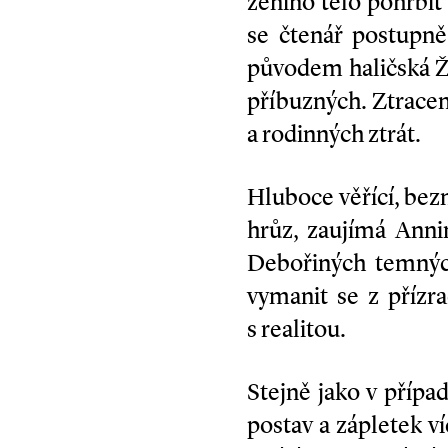
ženino tělo pohřbít 
se čtenář postupně
původem haličská Ži
příbuzných. Ztrace
a rodinných ztrát.
Hluboce věřící, bez
hrůz, zaujímá Anni
Debořiných temnýc
vymanit se z přízra
s realitou.
Stejně jako v přípa
postav a zápletek 