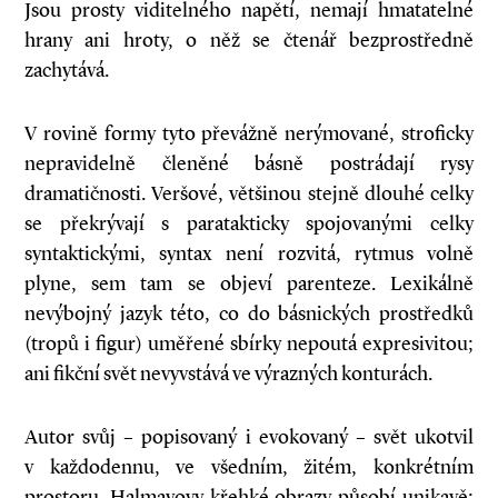
Jsou prosty viditelného napětí, nemají hmatatelné
hrany ani hroty, o něž se čtenář bezprostředně
zachytává.
V rovině formy tyto převážně nerýmované, stroficky
nepravidelně členěné básně postrádají rysy
dramatičnosti. Veršové, většinou stejně dlouhé celky
se překrývají s paratakticky spojovanými celky
syntaktickými, syntax není rozvitá, rytmus volně
plyne, sem tam se objeví parenteze. Lexikálně
nevýbojný jazyk této, co do básnických prostředků
(tropů i figur) uměřené sbírky nepoutá expresivitou;
ani fikční svět nevyvstává ve výrazných konturách.
Autor svůj – popisovaný i evokovaný – svět ukotvil
v každodennu, ve všedním, žitém, konkrétním
prostoru. Halmayovy křehké obrazy působí unikavě;