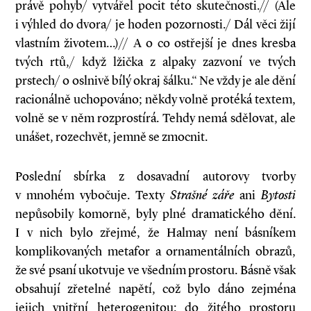
právě pohyb/ vytvářel pocit této skutečnosti.// (Ale
i výhled do dvora/ je hoden pozornosti./ Dál věci žijí
vlastním životem…)// A o co ostřejší je dnes kresba
tvých rtů,/ když lžička z alpaky zazvoní ve tvých
prstech/ o oslnivě bílý okraj šálku.“ Ne vždy je ale dění
racionálně uchopováno; někdy volně protéká textem,
volně se v něm rozprostírá. Tehdy nemá sdělovat, ale
unášet, rozechvět, jemně se zmocnit.
Poslední sbírka z dosavadní autorovy tvorby
v mnohém vybočuje. Texty
Strašné záře
ani
Bytosti
nepůsobily komorně, byly plné dramatického dění.
I v nich bylo zřejmé, že Halmay není básníkem
komplikovaných metafor a ornamentálních obrazů,
že své psaní ukotvuje ve všedním prostoru. Básně však
obsahují zřetelné napětí, což bylo dáno zejména
jejich vnitřní heterogenitou: do žitého prostoru