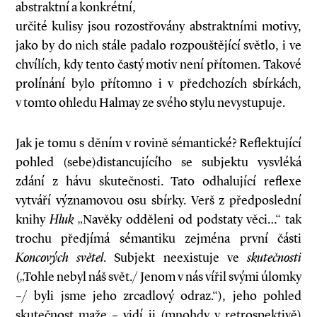
abstraktní a konkrétní,
určité kulisy jsou rozostřovány abstraktními motivy,
jako by do nich stále padalo rozpouštějící světlo, i ve
chvílích, kdy tento častý motiv není přítomen. Takové
prolínání bylo přítomno i v předchozích sbírkách,
v tomto ohledu Halmay ze svého stylu nevystupuje.
Jak je tomu s děním v rovině sémantické? Reflektující
pohled (sebe)distancujícího se subjektu vysvléká
zdání z hávu skutečnosti. Tato odhalující reflexe
vytváří významovou osu sbírky. Verš z předposlední
knihy
Hluk
„Navěky odděleni od podstaty věci…“ tak
trochu předjímá sémantiku zejména první části
Koncových světel
. Subjekt neexistuje ve
skutečnosti
(„Tohle nebyl náš svět./ Jenom v nás vířil svými úlomky
–/ byli jsme jeho zrcadlový odraz.“), jeho pohled
skutečnost maže – vidí ji (mnohdy v retrospektivě)