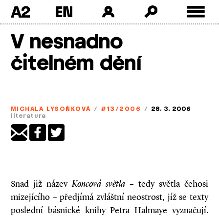
A2
Skip
V nesnadno
to
content
čitelném dění
MICHALA LYSOŇKOVÁ
/
#13/2006
/
28. 3. 2006
literatura
Snad již název
Koncová světla
– tedy světla čehosi
mizejícího – předjímá zvláštní neostrost, jíž se texty
poslední básnické knihy Petra Halmaye vyznačují.