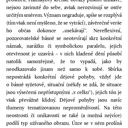
nejsou zavinuté do sebe, avšak nerozvinují se ostře
určitým směrem. Význam negraduje, spíše se rozplývá
(tím však není myšleno, že se vytrácí), závěrečné verše
ho občas dokonce „usekávají“. Nereflexivní,
pozorovatelské básně se neotevírají skrz konkrétní
náznak, narážku či symbolickou paralelu, jejich
otevřenost je uzavírá – v nich kladené dění působí
natolik samozřejmě, že to vypadá, jako by
neodkazovalo jinam než samo k sobě. Sbírka
nepostrádá konkrétní dějové pohyby, vždyť jde
o básně syžetové, situační (někdy se zdá, že situace
jsou výsečemi nepřístupnými „v celku“), jejich tón je
však převážně klidný. Dějové pohyby jsou navíc
tlumeny tematizovanou neproměnlivostí. Na této
neostrosti či unikavosti se také (a možná nejvíce)
podílí typ užívaného obrazu. Úzce se v něm prolíná