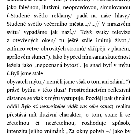
jako falešnou, iluzivní, neopravdovou, simulovanou
(„Studené světlo reklamy/ padá na naše hlavy./
Studené světlo večerního města…//…// V mrazivém
svitu/ vypadáme jak nazí.// Když zvuky televize
z otevřených oken/ tu ještě stále imitují život,/
zatímco větve obrovitých stromů/ skřípějí v planém,
aprílovém slunci.“). Jako by před ním sama skutečnost
ležela jako „nepoznaná bytost“. Je snad bytí v mýtu
(„Byli jsme stále
obyvateli mýtu;/ neměli jsme však o tom ani zdání…“)
právě bytím v této iluzi? Prostřednictvím reflexivní
distance se však z mýtu vystupuje. Později pak (finální
oddíl
Bylo až nesnesitelné vidět zas sebe sama
) realita
přestává mít iluzivní charakter, o tom, stane-li se
zřetelnou či nezřetelnou, rozhoduje způsob,
intenzita jejího vnímání: „Za okny pohyb –/ jako by