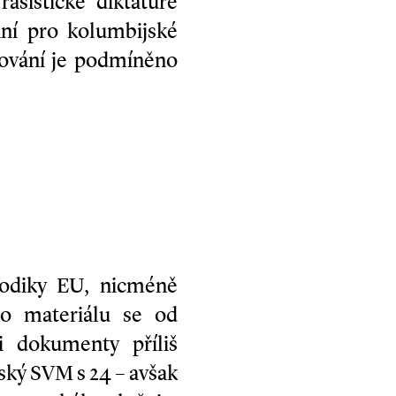
asistické diktatuře
ní pro kolumbijské
tování je podmíněno
todiky EU, nicméně
ho materiálu se od
i dokumenty příliš
ský SVM s 24 – avšak