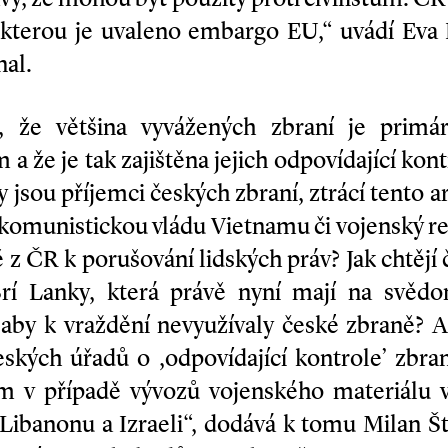
 kterou je uvaleno embargo EU,“ uvádí Eva
nal.
dí, že většina vyvážených zbraní je primá
a že je tak zajištěna jejich odpovídající kon
 jsou příjemci českých zbraní, ztrácí tento 
komunistickou vládu Vietnamu či vojenský re
 z ČR k porušování lidských práv? Jak chtějí 
rí Lanky, která právě nyní mají na svědo
, aby k vraždění nevyužívaly české zbraně?
ských úřadů o ,odpovídající kontrole’ zbra
m v případě vývozů vojenského materiálu v
Libanonu a Izraeli“, dodává k tomu Milan Št