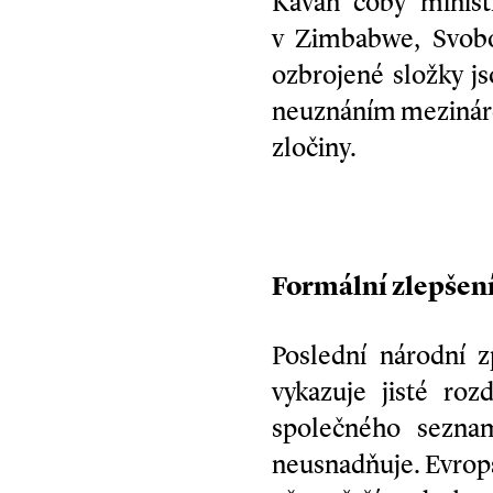
Kavan coby ministr
v Zimbabwe, Svobo
ozbrojené složky j
neuznáním mezináro
zločiny.
Formální zlepšení,
Poslední národní 
vykazuje jisté ro
společného seznam
neusnadňuje. Evrops