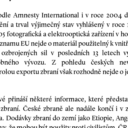
odle Amnesty International i v roce 2004 
í a trval výjimečný stav vyhlášený v roce 
05 fotografická a elektrooptická zařízení v h
eznamu EU nejde o materiál použitelný k vnitř
h ozbrojených sil v posledních 13 letech 
bného vývozu. Z pohledu českých nevl
trolou exportu zbraní však rozhodně nejde o 
 přináší některé informace, které představ
 zbraní. České zbraně ale nadále končí i v 
va. Dodávky zbraní do zemí jako Etiopie, Ang
vy, že mohou být použity proti civilistům. Č