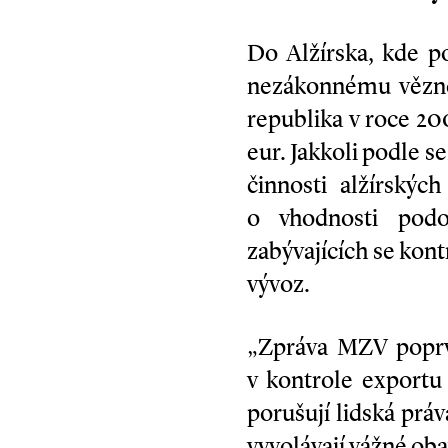
Do Alžírska, kde p
nezákonnému vězněn
republika v roce 20
eur. Jakkoli podle s
činnosti alžírskýc
o vhodnosti podo
zabývajících se kon
vývoz.
„Zpráva MZV poprvé
v kontrole exportu
porušují lidská prá
vyvolávají vážné oba