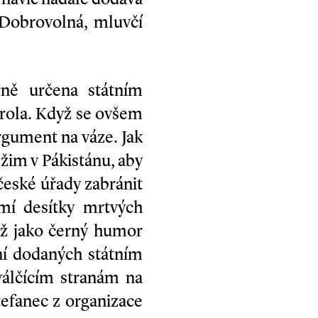
 Dobrovolná, mluvčí
rně určena státním
trola. Když se ovšem
argument na váze. Jak
žim v Pákistánu, aby
české úřady zabránit
mí desítky mrtvých
 Až jako černý humor
ní dodaných státním
álčícím stranám na
efanec z organizace