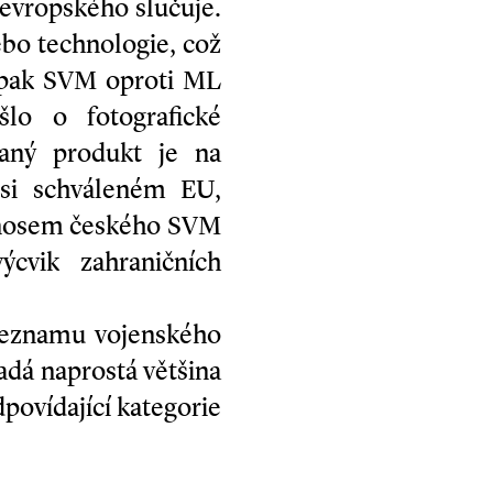
evropského slučuje.
ebo technologie, což
­opak SVM oproti ML
lo o fotografické
vaný produkt je na
esi schváleném EU,
přínosem českého SVM
ýcvik zahraničních
 seznamu vojenského
dá naprostá většina
povídající kategorie