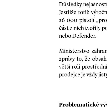
Důsledky nejasností
Jestliže totiž výro
26 000 pistolí „pr
část z nich tvořily
nebo Defender.
Ministerstvo zahra
zprávy to, že obsa
větší roli prostřed
prodejce je vždy jist
Problematické vý