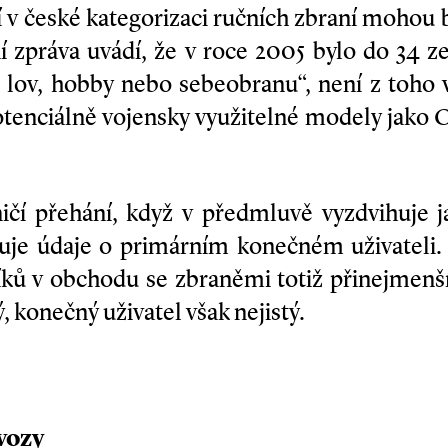
 v české kategorizaci ručních zbraní mohou
ční zpráva uvádí, že v roce 2005 bylo do 34 
o lov, hobby nebo sebeobranu“, není z toho 
 potenciálně vojensky využitelné modely jako 
ničí přehání, když v předmluvě vyzdvihuje j
huje údaje o primárním konečném uživateli.
níků v obchodu se zbraněmi totiž přinejmenším
ý, konečný uživatel však nejistý.
vozy