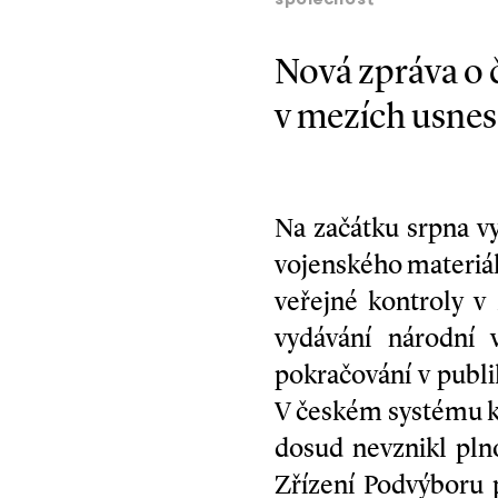
společnost
Nová zpráva o 
v mezích usnes
Na začátku srpna vy
vojenského materiálu
veřejné kontroly v
vydávání národní 
pokračování v publi
V českém systému ko
dosud nevznikl pln
Zřízení Podvýboru 