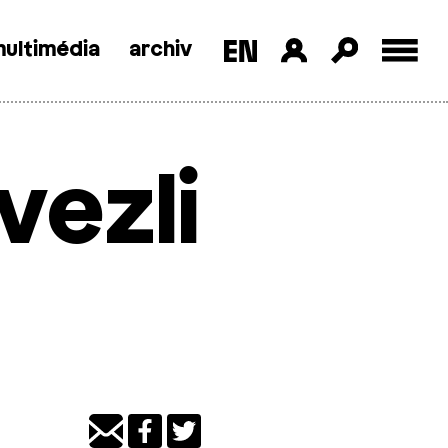
ultimédia
archiv
vezli