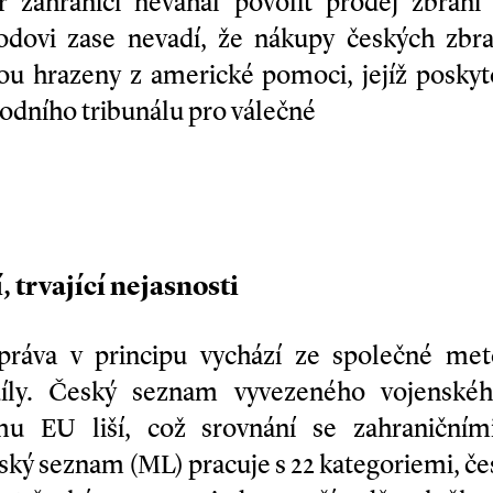
 zahraničí neváhal povolit prodej zbraní r
dovi zase nevadí, že nákupy českých zbra
sou hrazeny z americké pomoci, jejíž posky
dního tribunálu pro válečné
 trvající nejasnosti
zpráva v principu vychází ze společné me
zdíly. Český seznam vyvezeného vojenské
u EU liší, což srovnání se zahraničním
ký seznam (ML) pracuje s 22 kategoriemi, če