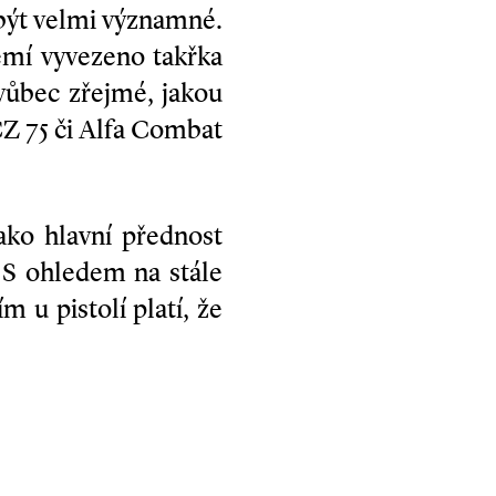
 být velmi významné.
zemí vyvezeno takřka
vůbec zřejmé, jakou
CZ 75 či Alfa Combat
ako hlavní přednost
 S ohledem na stále
 u pistolí platí, že