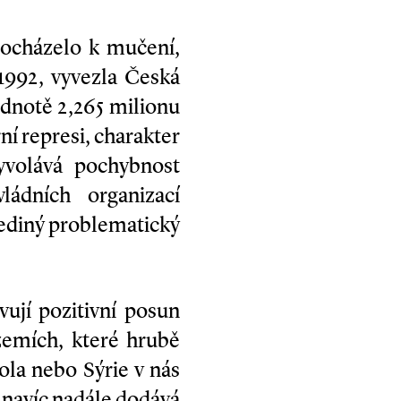
docházelo k mučení,
1992, vyvezla Česká
odnotě 2,265 milionu
ní represi, charakter
vyvolává pochybnost
ádních organizací
jediný problematický
ují pozitivní posun
zemích, které hrubě
ola nebo Sýrie v nás
R navíc nadále dodává