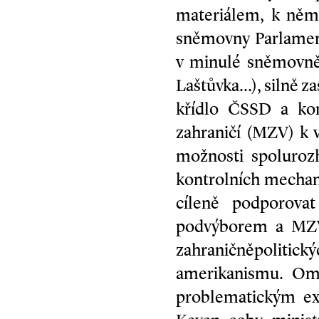
materiálem, k němu
sněmovny Parlament
v minulé sněmovně 
Laštůvka…), silně z
křídlo ČSSD a kom
zahraničí (MZV) k v
možnosti spolurozh
kontrolních mechan
cíleně podporovat
podvýborem a MZV
zahraničněpolitick
amerikanismu. Ome
problematickým ex