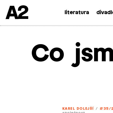
A2
literatura
divadl
Skip
to
content
Co jsm
KAREL DOLEJŠÍ
/
#35/