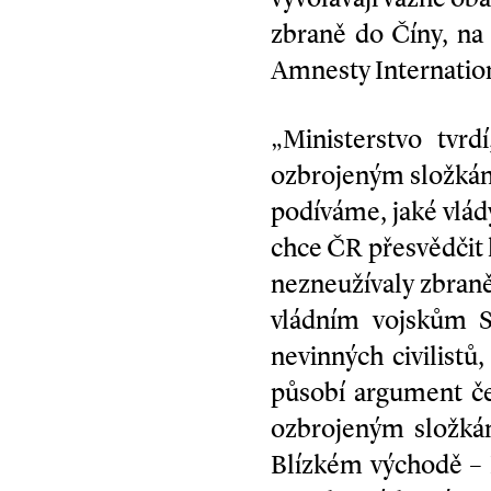
zbraně do Číny, na
Amnesty Internatio
„Ministerstvo tvr
ozbrojeným složkám 
podíváme, jaké vlády
chce ČR přesvědčit 
nezneužívaly zbraně
vládním vojskům S
nevinných civilistů
působí argument če
ozbrojeným složká
Blízkém východě – 