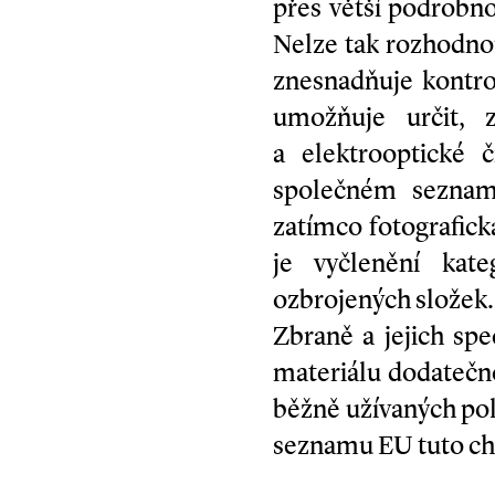
přes větší podrobn
Nelze tak rozhodnou
znesnadňuje kontro
umožňuje určit, 
a elektrooptické 
společném seznamu
zatímco fotografick
je vyčlenění kate
ozbrojených složek.
Zbraně a jejich sp
materiálu dodatečn
běžně užívaných pol
seznamu EU tuto ch