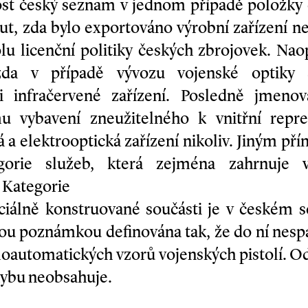
ost český seznam v jednom případě položky 
t, zda bylo exportováno výrobní zařízení n
lu licenční politiky českých zbrojovek. Na
zda v případě vývozu vojenské optiky š
či infračervené zařízení. Posledně jmeno
 vybavení zneužitelného k vnitřní repr
á a elektrooptická zařízení nikoliv. Jiným 
gorie služeb, která zejména zahrnuje v
 Kategorie
eciálně konstruo­vané součásti je v českém
ou poznámkou definována tak, že do ní nespa
oautomatických vzorů vojenských pistolí. Od
ybu neobsahuje.