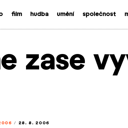
o
film
hudba
umění
společnost
m
e zase vy
2006
/
28. 8. 2006