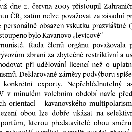
ž dne 2. června 2005 přistoupil Zahranič
u ČR, zatím nelze považovat za zásadní p
personálně obsazen vskutku prazvláštně (
astoupeno bylo Kavanovo „levicové“
unisté. Řada členů orgánu považovala př
ývozům zbraní za zbytečně restriktivní a usi
odovat při udělování licencí než o uplatn
ismů. Deklarované záměry podvýboru spíše
 konkrétní exporty. Nepřehlédnutelný 
 v minulém volebním období navíc předs
ých orientací – kavanovského multipolari
zení obou lze dobře ukázat na selektivn
portům, kterou představitelé obou směrů 