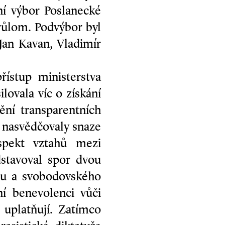
ní výbor Poslanecké
růlom. Podvýbor byl
Jan Kavan, Vladimír
ístup ministerstva
lovala víc o získání
ění transparentních
 nasvědčovaly snaze
aspekt vztahů mezi
tavoval spor dvou
smu a svobodovského
í benevolenci vůči
uplatňují. Zatímco