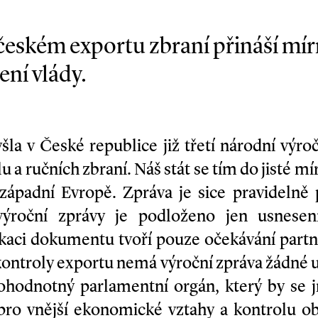
českém exportu zbraní přináší mí
ení vlády.
šla v České republice již třetí národní výro
 a ručních zbraní. Náš stát se tím do jisté mír
 západní Evropě. Zpráva je sice pravidelně
výroční zprávy je podloženo jen usnese
kaci dokumentu tvoří pouze očekávání partn
ntroly exportu nemá výroční zpráva žádné u
ohodnotný parlamentní orgán, který by se jí
pro vnější ekonomické vztahy a kontrolu 