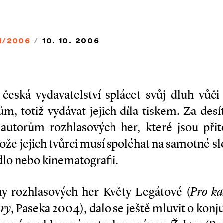
1/2006
/
10. 10. 2006
la česká vydavatelství splácet svůj dluh vů
, totiž vydávat jejich díla tiskem. Za desít
autorům rozhlasových her, které jsou při
tože jejich tvůrci musí spoléhat na samotné 
vadlo nebo kinematografii.
hy rozhlasových her Květy Legátové (
Pro ka
hry
, Paseka 2004), dalo se ještě mluvit o konju