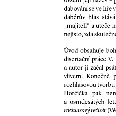
ovšem její název –
dabování se ve hře v
dabérův hlas stáv
„majiteli“ a uteče 
nejisto, zda skutečn
Úvod obsahuje bohu
disertační práce V.
a autor ji začal ps
vlivem. Konečně p
rozhlasovou tvorbu 
Horčička pak nen
a osmdesátých let
rozhlasový režisér
(Vě