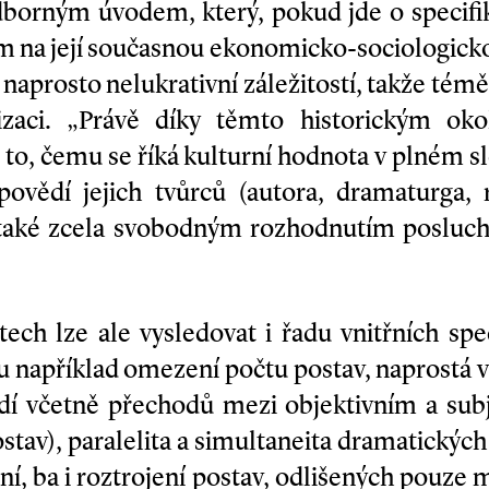
dborným úvodem, který, pokud jde o specifi
 na její současnou ekonomicko-sociologickou
aprosto nelukrativní záležitostí, takže témě
izaci. „Právě díky těmto historickým ok
 to, čemu se říká kulturní hodnota v plném s
ovědí jejich tvůrců (autora, dramaturga, 
a také zcela svobodným rozhodnutím posluch
ech lze ale vysledovat i řadu vnitřních spe
u například omezení počtu postav, naprostá v
í včetně přechodů mezi objektivním a sub
tav), paralelita a simultaneita dramatických s
í, ba i roztrojení postav, odlišených pouze 