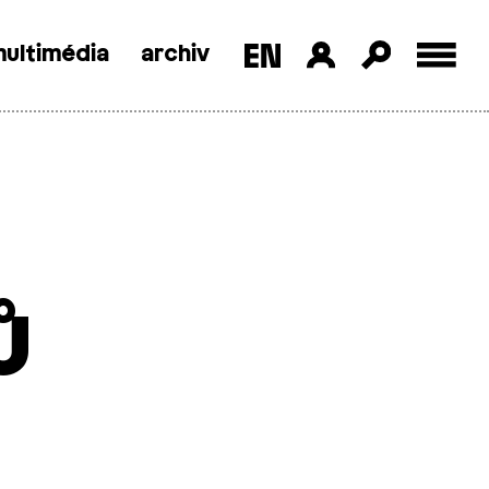
ultimédia
archiv
ů