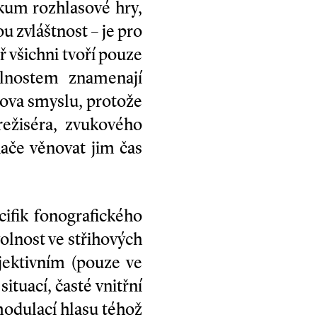
kum rozhlasové hry,
 zvláštnost – je pro
ř všichni tvoří pouze
olnostem znamenají
lova smyslu, protože
režiséra, zvukového
ače věnovat jim čas
cifik fonografického
olnost ve střihových
jektivním (pouze ve
ituací, časté vnitřní
modulací hlasu téhož