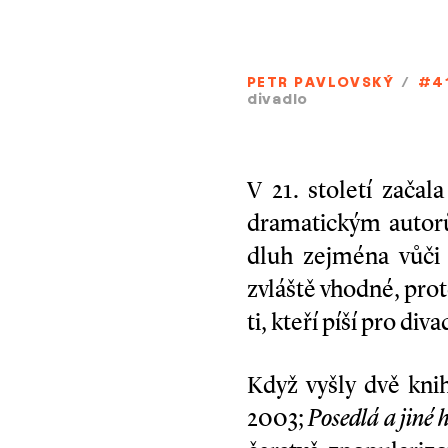
PETR PAVLOVSKÝ
/
#4
divadlo
V 21. století zača
dramatickým autorům
dluh zejména vůči 
zvláště vhodné, pro
ti, kteří píší pro di
Když vyšly dvě kni
2003;
Posedlá a
jiné 