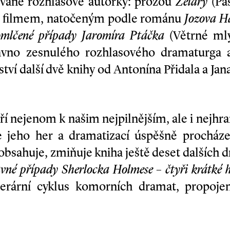
ované rozhlasové autorky: prózou
Želary
(Pas
 filmem, natočeným podle románu
Jozova H
mlčené případy Jaromíra Ptáčka
(Větrné mlý
ávno zesnulého rozhlasového dramaturga a
tví další dvě knihy od Antonína Přidala a Jana
atří nejenom k našim nejpilnějším, ale i nejh
e jeho her a dramatizací úspěšně procháze
obsahuje, zmiňuje kniha ještě deset dalších d
vné případy Sherlocka Holmese – čtyři krátké 
iterární cyklus komorních dramat, propoje