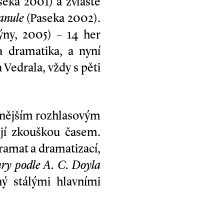
eka 2001) a zvláště
anule
(Paseka 2002).
ny, 2005) – 14 her
 dramatika, a nyní
 Vedrala, vždy s pěti
ranějším rozhlasovým
jí zkouškou časem.
ramat a dramatizací,
hry podle A. C. Doyla
ný stálými hlavními