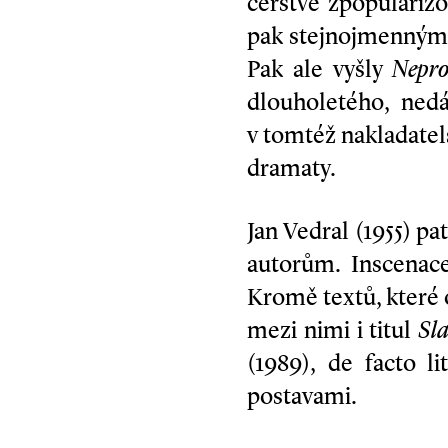
čerstvě zpopulariz
pak stejnojmenným
Pak ale vyšly
Nepro
dlouholetého, ned
v tomtéž nakladatels
dramaty.
Jan Vedral (1955) p
autorům. Inscenac
Kromě textů, které 
mezi nimi i titul
Sla
(1989), de facto l
postavami.