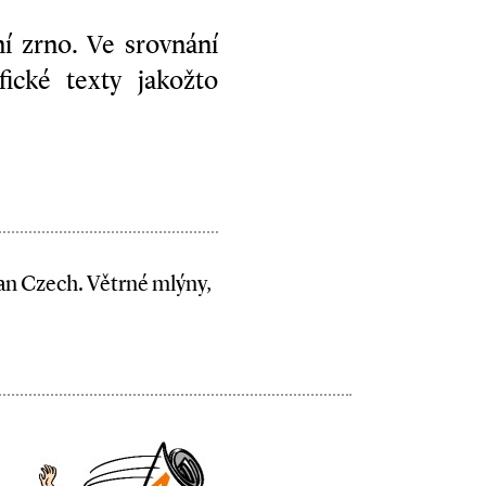
í zrno. Ve srovnání
ické texty jakožto
n Czech. Větrné mlýny,