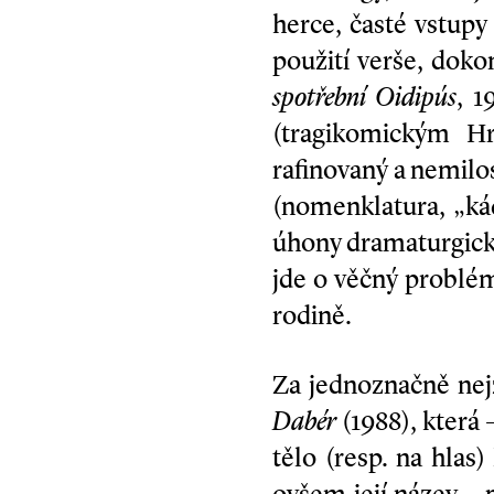
herce, časté vstup
použití verše, dok
spotřební Oidipús
, 1
(tragikomickým Hr
rafinovaný a nemilos
(nomenklatura, „ká
úhony dramaturgicko
jde o věčný problém
rodině.
Za jednoznačně nejz
Dabér
(1988), která
tělo (resp. na hlas