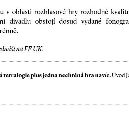
 v oblasti rozhlasové hry rozhodně kvalitn
i divadlu obstojí dosud vydané fono­graf
­rénně.
řednáší na FF UK.
 tetralogie plus jedna nechtěná hra navíc.
Úvod Ja