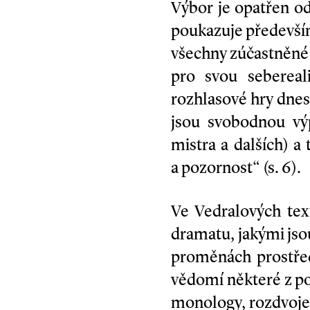
Výbor je opatřen o
poukazuje především
všechny zúčastněné n
pro svou sebereal
rozhlasové hry dnes
jsou svobodnou výp
mistra a dalších) 
a pozornost“ (s. 6).
Ve Vedralových text
dramatu, jakými jso
proměnách prostřed
vědomí některé z pos
monology, rozdvojen