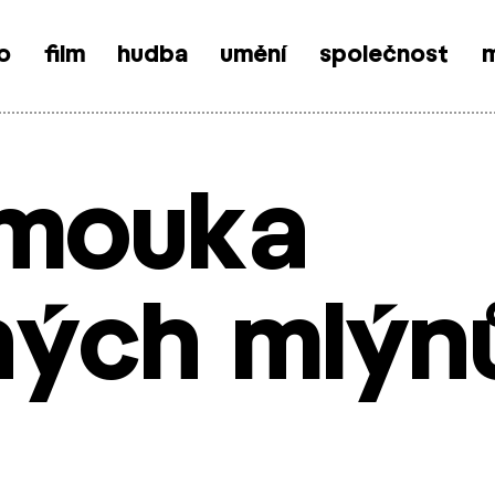
o
film
hudba
umění
společnost
m
 mouka
ných mlýn