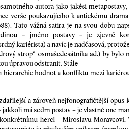
y samotného autora jako jakési metapostavy,
once verše poukazujícího k antickému drama
988). Tato vážná satira je na svou dobu na
dinou – jméno postavy – je zjevně kom
rdný kariérista) a navíc je nadčasová, protož
drový strop“ osmašedesátníka ad.) by bylo
u úpravou odstranit. Stále
 hierarchie hodnot a konfliktu mezi kariérou 
dařilejší a zároveň nejfonografičtější opus k
 – jakkoli má sedm postav – je vlastně one m
) konkrétnímu herci – Miroslavu Moravcovi. 