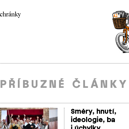
schránky
PŘÍBUZNÉ ČLÁNKY
Směry, hnutí,
ideologie, ba
i úchylky