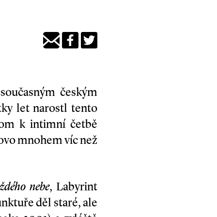
či současným českým
ky let narostl tento
tom k intimní četbě
slovo mnohem víc než
ždého nebe
, Labyrint
nktuře děl staré, ale