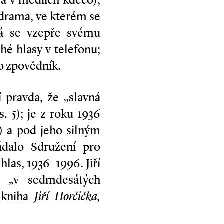
á v médiích kdeco),
í drama, ve kterém se
rá se vzepře svému
hé hlasy v telefonu;
ko zpovědník.
 pravda, že „slavná
s. 5); je z roku 1936
4) a pod jeho silným
ádalo Sdružení pro
las, 1936–1996. Jiří
ž „v sedmdesátých
 kniha
Jiří Horčička,