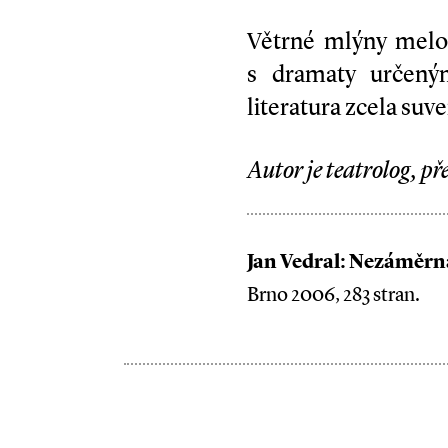
Větrné mlýny melou
s dramaty určeným
literatura zcela suve
Autor je teatrolog, p
Jan Vedral: Nezáměrná
Brno 2006, 283 stran.