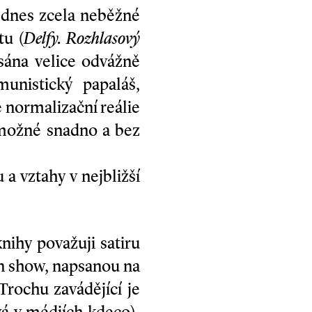
 dnes zcela neběžné
tu (
Delfy. Rozhlasový
psána velice odvážně
unistický papaláš,
e normalizační reálie
 možné snadno a bez
a vztahy v nejbližší
nihy považuji satiru
an show, napsanou na
Trochu zavádějící je