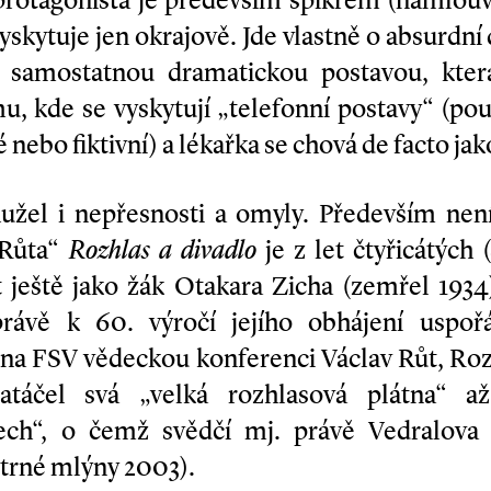
 protagonista je především spíkrem (namlouv
yskytuje jen okrajově. Jde vlastně o absurdn
á samostatnou dramatickou postavou, kte
mu, kde se vyskytují „telefonní postavy“ (pou
é nebo fiktivní) a lékařka se chová de facto ja
žel i nepřesnosti a omyly. Především není
 Růta“
Rozhlas a
divadlo
je z let čtyřicátých (
át ještě jako žák Otakara Zicha (zemřel 193
rávě k 60. výročí jejího obhájení uspoř
na FSV vědeckou konferenci Václav Růt, Rozh
atáčel svá „velká rozhlasová plátna“ a
ech“, o čemž svědčí mj. právě Vedralova
trné mlýny 2003).