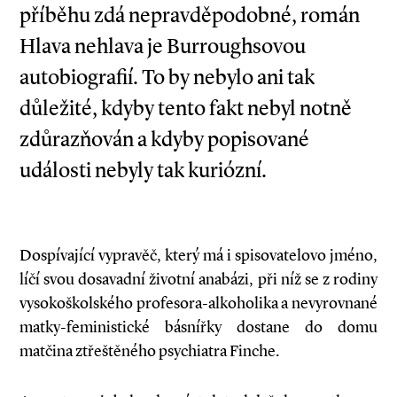
příběhu zdá nepravděpodobné, román
Hlava nehlava je Burroughsovou
autobiografií. To by nebylo ani tak
důležité, kdyby tento fakt nebyl notně
zdůrazňován a kdyby popisované
události nebyly tak kuriózní.
Dospívající vypravěč, který má i spisovatelovo jméno,
líčí svou dosavadní životní anabázi, při níž se z rodiny
vysokoškolského profesora-alkoholika a nevyrovnané
matky-feministické básnířky dostane do domu
matčina ztřeštěného psychiatra Finche.