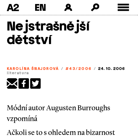
A2
Skip
Nejstrašnější
to
content
dětství
KAROLÍNA ŠNAJDROVÁ
/
#43/2006
/
24. 10. 2006
literatura
Módní autor Augusten Burroughs
vzpomíná
Ačkoli se to s ohledem na bizarnost