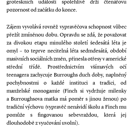
groteskních událostí spolehlivě drží čtenářovu
pozornost od začátku do konce.
Zájem vyvolává rovněž vypravěčova schopnost vůbec
přežít zmíněnou dobu. Opravdu se zdá, že považovat
za divokou etapu minulého století šedesátá léta je
omyl – to teprve necitelná léta sedmdesátá, období
masivních sociálních změn, přinesla otřesy v americké
střední třídě. Prostřednictvím všímavých očí
teenagera zachycuje Burroughs duch doby, naplněný
pochybnostmi o každé instituci a tradici, od
manželské monogamie (Finch si vydržuje milenky
a Burroughsova matka má poměr s jinou ženou) po
tradiční výchovu (vypravěč nenávidí školu a Finch mu
pomůže s fingovanou sebevraždou, která jej
dlouhodobě z vyučování uvolní).