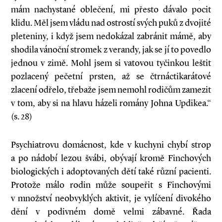
mám nachystané oblečení, mi přesto dávalo pocit
klidu. Měl jsem vládu nad ostrostí svých puků z dvojité
pleteniny, i když jsem nedokázal zabránit mámě, aby
shodila vánoční stromek z verandy, jak se jí to povedlo
jednou v zimě. Mohl jsem si vatovou tyčinkou leštit
pozlacený pečetní prsten, až se čtrnáctikarátové
zlacení odřelo, třebaže jsem nemohl rodičům zamezit
v tom, aby si na hlavu házeli romány Johna Updikea.“
(s. 28)
Psychiatrovu domácnost, kde v kuchyni chybí strop
a po nádobí lezou švábi, obývají kromě Finchových
biologických i adoptovaných dětí také různí pacienti.
Protože málo rodin může soupeřit s Finchovými
v množství neobvyklých aktivit, je vylíčení divokého
dění v podivném domě velmi zábavné. Řada