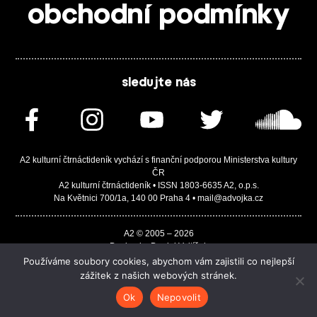
obchodní podmínky
sledujte nás
A2 kulturní čtrnáctideník vychází s finanční podporou Ministerstva kultury
ČR
A2 kulturní čtrnáctideník • ISSN 1803-6635 A2, o.p.s.
Na Květnici 700/1a, 140 00 Praha 4 • mail@advojka.cz
A2 © 2005 – 2026
Design by Daniel Vojtíšek
Built by JASA-IT & ChSoft
Používáme soubory cookies, abychom vám zajistili co nejlepší
zážitek z našich webových stránek.
Ok
Nepovolit