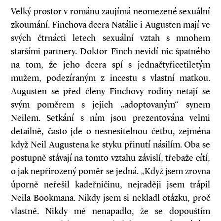
Velký prostor v románu zaujímá neomezené sexuální
zkoumání. Finchova dcera Natálie i Augusten mají ve
svých čtrnácti letech sexuál­ní vztah s mnohem
staršími partnery. Doktor Finch nevidí nic špatného
na tom, že jeho dcera spí s jednačtyřicetiletým
mužem, podezíraným z incestu s vlastní matkou.
Augusten se před členy Finchovy rodiny netají se
svým poměrem s jejich „adoptovaným“ synem
Neilem. Setkání s ním jsou prezentována velmi
detailně, často jde o nesnesitelnou četbu, zejména
když Neil Augustena ke styku přinutí násilím. Oba se
postupně stávají na tomto vztahu závislí, třebaže cítí,
o jak nepřirozený poměr se jedná. „Když jsem zrovna
úporně neřešil kadeřničinu, nejraději jsem trápil
Neila Bookmana. Nikdy jsem si nekladl otázku, proč
vlastně. Nikdy mě nenapadlo, že se dopouštím