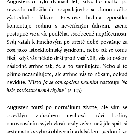
Augustenovi bylo dvanáct let, když ho matka po
rozvodu odložila do rozpadajícího se domu svého
výstředního lékaře. Přestože hrdina zpočátku
komentuje rodinu s nevěřícným údivem, začne
postupně víc a víc podléhat všeobecné nepříčetnosti.
Svůj vztah k Finchovým po určité době považuje za
cosi jako „stockholmský syndrom, nebo jak se tomu
říká, když vás někdo drží proti vaší vůli, vás to ovšem
následně strhne tak, že si to zamilujete. Nebo si to
přímo nezamilujete, ale strhne vás to někam, odkud
nevidíte. Místo
Já se samopalem neumím
nastoupí
No
hele, to vlastně nemá chybu!“
(s. 135).
Augusten touží po normálním životě, ale sám se
obvyklým způsobem nechová: tráví hodiny
narovnáváním svých vlasů. Vždy večer, než jde spát, si
systematicky vybírá oblečení na další den. „Vědomí, že