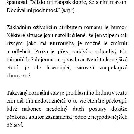
špatnosti. Dělalo mi naopak dobře, že s ním mávám.
Dodával mi pocit moci.“ (s.132)
Základním oživujícím atributem románu je humor.
Některé situace jsou natolik šílené, že jen vtipem tak
řízným, jako má Burroughs, je možné je zmírnit
a odlehčit. Próza je přes cynický a odpudivý tón
mimořádně dojemná a opravdová. Není to konejšivé
čtení, je ale fascinující; zároveň znepokojivé
i humorné.
Takzvaný normální stav je pro hlavního hrdinu v textu
čím dál tím nedostižnější, o to víc čtenáře překvapí,
když nakonec nezdolný duch postavy dokáže
překonat a autor zaznamenat jedno z nejpodivnějších
dětství.