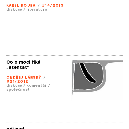
KAREL KOUBA
/
#14/2013
diskuse
/
literatura
Co o moci říká
„atentát“
ONDŘEJ LÁNSKÝ
/
#21/2012
diskuse
/
komentář
/
společnost