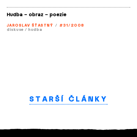
Hudba – obraz – poezie
JAROSLAV ŠŤASTNÝ
/
#31/2008
diskuse
/
hudba
STARŠÍ ČLÁNKY