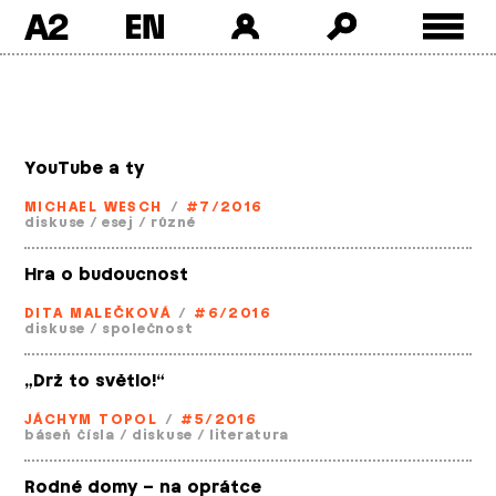
A2
Skip
to
content
YouTube a ty
MICHAEL WESCH
/
#7/2016
diskuse
/
esej
/
různé
Hra o budoucnost
DITA MALEČKOVÁ
/
#6/2016
diskuse
/
společnost
„Drž to světlo!“
JÁCHYM TOPOL
/
#5/2016
báseň čísla
/
diskuse
/
literatura
Rodné domy – na oprátce