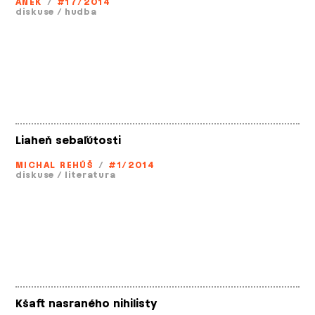
ANEK
/
#17/2014
diskuse
/
hudba
Liaheň sebaľútosti
MICHAL REHÚŠ
/
#1/2014
diskuse
/
literatura
Kšaft nasraného nihilisty