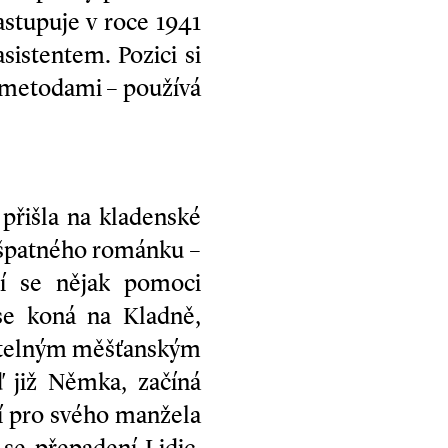
astupuje v roce 1941
istentem. Pozici si
 metodami – používá
přišla na kladenské
o špatného románku –
ží se nějak pomoci
 se koná na Kladně,
ortelným měšťanským
 již Němka, začíná
tí pro svého manžela