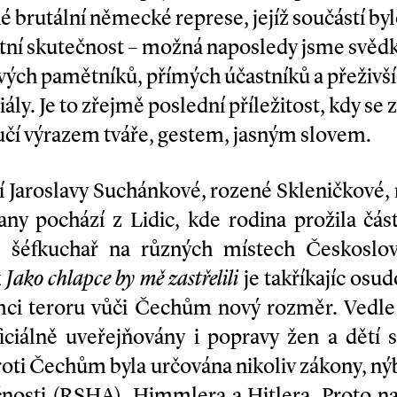
 brutální německé represe, jejíž součástí byl
štní skutečnost – možná naposledy jsme svědky
vých pamětníků, přímých účastníků a přeživšíc
iály. Je to zřejmě poslední příležitost, kdy se
ručí výrazem tváře, gestem, jasným slovem.
ví Jaroslavy Suchánkové, rozené Skleničkové,
rany pochází z Lidic, kde rodina prožila čá
yl šéfkuchař na různých místech Českoslove
k
Jako chlapce by mě zastřelili
je tak­říkajíc os
ěmci teroru vůči Čechům nový rozměr. Vedl
ciálně uveřejňovány i popravy žen a dětí st
oti Čechům byla určována nikoliv zákony, ný
nosti (RSHA), Himmlera a Hitlera. Proto na