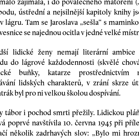
amálo zajímala, i do poválečného mátoření („
odu, ústřední a nejsilnější kapitoly knihy 
v lágru. Tam se Jaroslava „sešla“ s maminko
 vesnice se najednou ocitla v jedné velké místn
ší lidické ženy nemají literární ambice –
du do lágrové každodennosti (skvělé chová
ické buňky, katarze prostřednictvím re
ání lidských charakterů, v zrání skrze ú
rák byl pro ni velkou školou dospívání.
y tábor i pochod smrti přežily. Lidickou p
á poprvé navštívila 10. června 1945 při příle
tačí několik zadrhavých slov: „Bylo mi hro