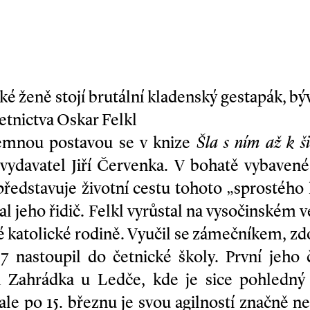
ké ženě stojí brutální kladenský gestapák, bý
tnictva Oskar Felkl
temnou postavou se v knize
Šla s ním až k ši
a vydavatel Jiří Červenka. V bohatě vybaven
ředstavuje životní cestu tohoto „sprostého h
al jeho řidič. Felkl vyrůstal na vysočinském
é katolické rodině. Vyučil se zámečníkem, zd
7 nastoupil do četnické školy. První jeho 
a Zahrádka u Ledče, kde je sice pohledn
ale po 15. březnu je svou agilností značně 