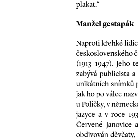
plakat.“
Manžel gestapák
Naproti křehké lidic
československého če
(1913–1947). Jeho 
zabývá publicista 
unikátních snímků p
jak ho po válce nazv
u Poličky, v německ
jazyce a v roce 193
Červené Janovice 
obdivován děvčaty, 