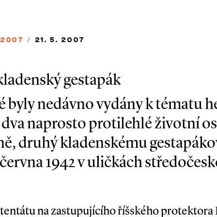
/2007
/
21. 5. 2007
 kladenský gestapák
ré byly nedávno vydány k tématu h
dva naprosto protilehlé životní os
eně, druhý kladenskému gestapákov
 června 1942 v uličkách středočesk
í atentátu na zastupujícího říšského protektor