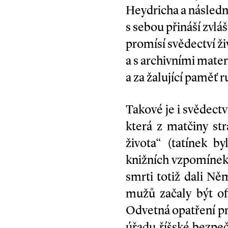
Heydricha a následné
s sebou přináší zvlá
promísí svědectví ži
a s archivními mater
a za žalující paměť 
Takové je i svědect
která z matčiny st
života“ (tatínek b
knižních vzpomíne
smrti totiž dali N
mužů začaly být ofi
Odvetná opatření pr
úřadu říšské bezpeč