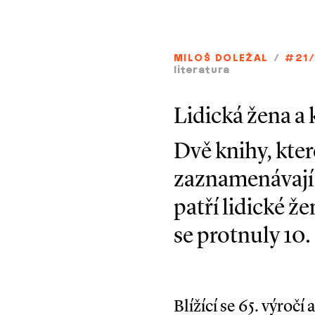
MILOŠ DOLEŽAL
/
#21
literatura
Lidická žena a
Dvě knihy, kte
zaznamenávají 
patří lidické ž
se protnuly 10.
Blížící se 65. výroč