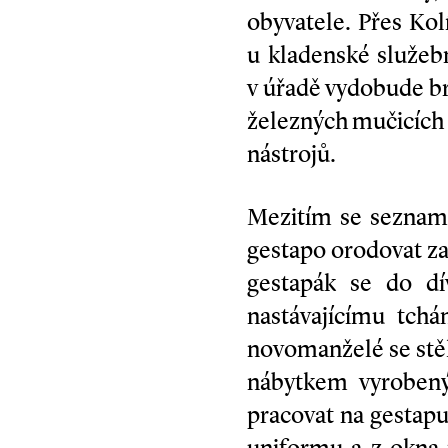
obyvatele. Přes Kol
u kladenské služeb
v úřadě vydobude b
železných mučicích
nástrojů.
Mezitím se seznamu
gestapo orodovat za
gestapák se do dí
nastávajícímu tchá
novomanželé se stě
nábytkem vyrobený
pracovat na gestapu