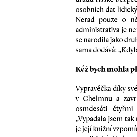
osobních dat lidický
Nerad pouze o něk
administrativa je n
se narodila jako dru
sama dodává: „Kdybyc
Kéž bych mohla p
Vypravěčka díky své
v Chelmnu a zavra
osmdesáti čtyřmi
„Vypadala jsem tak 
je její knižní vzpom