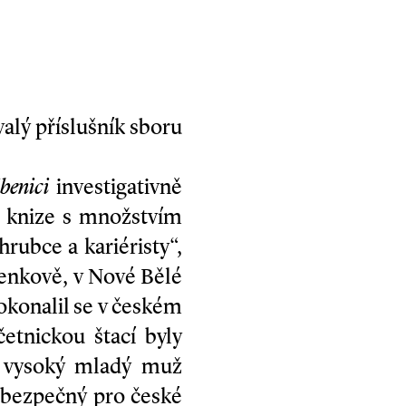
valý příslušník sboru
benici
investigativně
é knize s množstvím
rubce a kariéristy“,
 venkově, v Nové Bělé
okonalil se v českém
četnickou štací byly
ý vysoký mladý muž
nebezpečný pro české