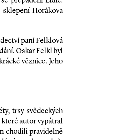
se přepadení Lidic.
e sklepení Horákova
ectví paní Felklová
ání. Oskar Felkl byl
krácké věznice. Jeho
éty, trsy svědeckých
 které autor vypátral
m chodili pravidelně