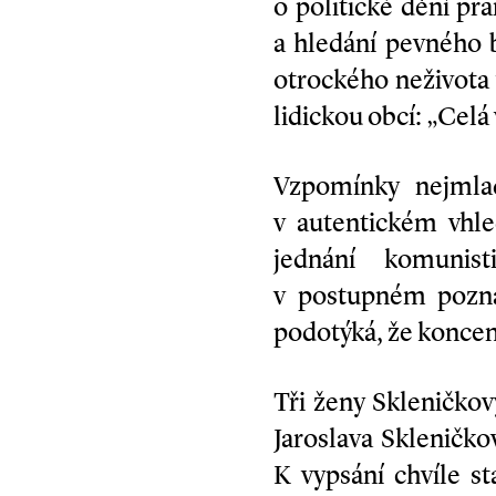
o politické dění pr
a hledání pevného b
otrockého neživota 
lidickou obcí: „Celá
Vzpomínky nejmlad
v autentickém vhle
jednání komunist
v postupném poznáv
podotýká, že koncent
Tři ženy Skleničkov
Jaroslava Skleničkov
K vypsání chvíle s