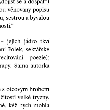
dojíst se a dospat“)
jsou věnovány popisu
u, sestrou a bývalou
osti.“
 jejich jádro tkví
ní Polek, sektářské
citování poezie);
trapy. Sama autorka
láň s otcovým hrobem
žitosti velké tryzny.
zně, kéž bych mohla