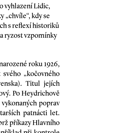
o vyhlazení Lidic,
 „chvíle“, kdy se
h s reflexí historiků
 za ryzost vzpomínky
 narozené roku 1926,
st svého „kočovného
nska). Titul jejích
udový. Po Heydrichově
e vykonaných poprav
arších patnácti let.
brž příkazy Hlavního
příklad při kontrole