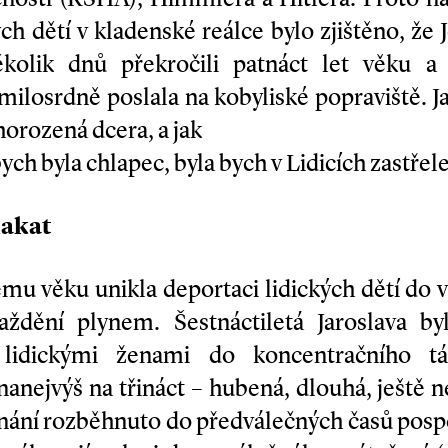
ch dětí v kladenské reálce bylo zjištěno, že 
olik dnů překročili patnáct let věku 
emilosrdně poslala na kobyliské popraviště. 
horozená dcera, a jak
h byla chlapec, byla bych v Lidicích zastřel
lakat
mu věku unikla deportaci lidických dětí do 
ždění plynem. Šestnáctiletá Jaroslava by
 lidickými ženami do koncentračního tá
nanejvýš na třináct – hubená, dlouhá, ještě n
ínání rozběhnuto do předválečných časů pospo