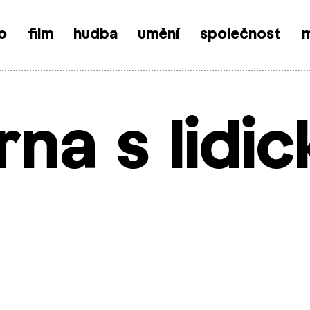
o
film
hudba
umění
společnost
m
rna s lidi