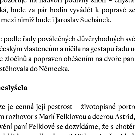
pozoruje na nádvoří podivný shon – chystá 
íká, bude za pár hodin vyvádět k popravě z
 mezi nimiž bude i Jaroslav Suchánek.
e podle řady poválečných důvěryhodných svěd
eským vlastencům a ničila na gestapu řadu ud
e zločinů a popraven oběšením na dvoře pan
ystěhovala do Německa.
eslyšela
 je cenná její pestrost – životopisné portr
 rozhovor s Marií Felklovou a dcerou Astrid,
vění paní Felklové se dozvídáme, že s chotě