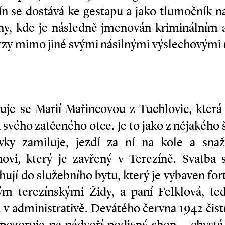
ín se dostává ke gestapu a jako tlumočník n
ny, kde je následně jmenován kriminálním as
rzy mimo jiné svými násilnými výslechovými
je se Marií Mařincovou z Tuchlovic, která 
 svého zatčeného otce. Je to jako z nějakéh
vky zamiluje, jezdí za ní na kole a sna
novi, který je zavřený v Terezíně. Svatba
hují do služebního bytu, který je vybaven f
m terezínskými Židy, a paní Felklová, teď
 v administrativě. Devátého června 1942 čis