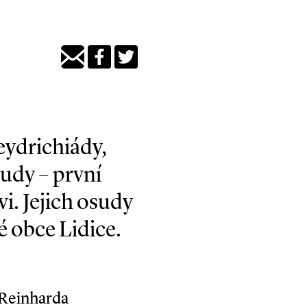
eydrichiády,
udy – první
i. Jejich osudy
é obce Lidice.
a Reinharda