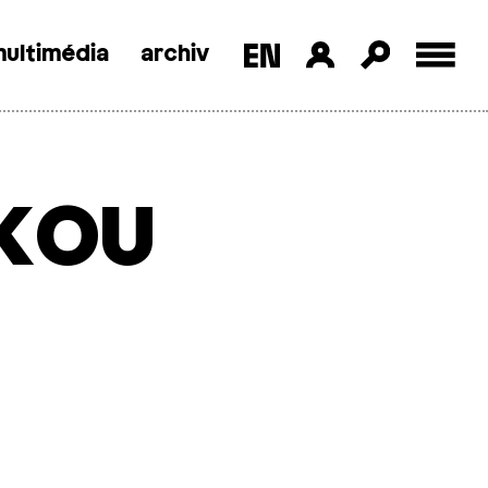
ultimédia
archiv
ckou