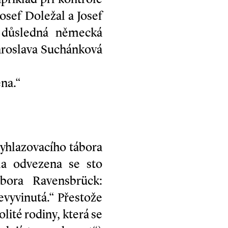
Josef Doležal a Josef
a důsledná německá
Jaroslava Suchánková
ena.“
vyhlazovacího tábora
la odvezena se sto
bora Ravensbrück:
evyvinutá.“ Přestože
lité rodiny, která se