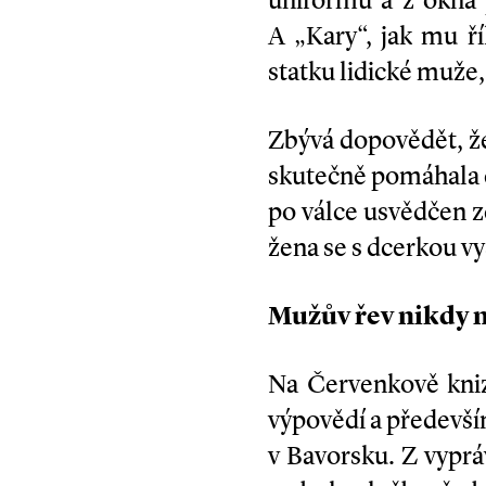
uniformu a z okna 
A „Kary“, jak mu ř
statku lidické muže,
Zbývá dopovědět, ž
skutečně pomáhala č
po válce usvědčen z
žena se s dcerkou v
Mužův řev nikdy n
Na Červenkově knize
výpovědí a především
v Bavorsku. Z vyprá