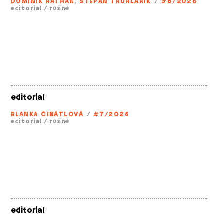
DOMINIK RATHAN
,
ŠTĚPÁN TRUHLAŘÍK
/
#8/2026
editorial
/
různé
editorial
BLANKA ČINÁTLOVÁ
/
#7/2026
editorial
/
různé
editorial