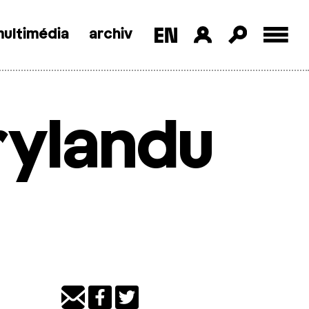
ultimédia
archiv
rylandu