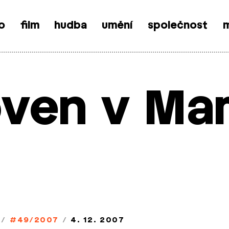
o
film
hudba
umění
společnost
m
ven v Ma
/
#49/2007
/
4. 12. 2007