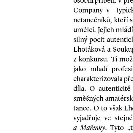
osobní příběh. V p
Company v typick
netanečníků, kteří s
umělci. Jejich mlád
silný pocit autentic
Lhotáková a Soukup
z konkursu. Ti mož
jako mladí profes
charakterizovala př
díla. O autenticit
směšných amatérský
tance. O to však Lh
vyjadřuje ve stej
a Mařenky
. Tyto „