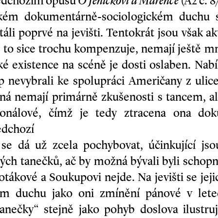
ředchozím opusu
O Jeníčkovi a Mařence
(A2 č. 8
ém dokumentárně-sociologickém duchu se
táli poprvé na jevišti. Tentokrát jsou však a
í to sice trochu kompenzuje, nemají ještě m
ké existence na scéně je dosti oslaben. Nabí
 nevybrali ke spolupráci Američany z ulice
ná nemají primárně zkušenosti s tancem, al
ionálové, čímž je tedy ztracena ona dok
edchozí
ě se dá už zcela pochybovat, účinkující js
ch tanečků, ač by možná bývali byli schopni
otákové a Soukupovi nejde. Na jevišti se jej
ném duchu jako oni zmínění pánové v lete
tanečky“ stejně jako pohyb doslova ilustruj