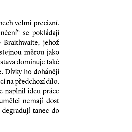
bech velmi precizní.
nčení“ se pokládají
 Braithwaite, jehož
e stejnou měrou jako
ostava dominuje také
e. Dívky ho dohánějí
cí na předchozí dílo.
e naplnil ideu práce
 umělci nemají dost
m degradují tanec do