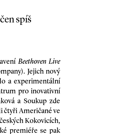
čen spíš
tavení
Beethoven Live
mpany). Jejich nový
lo a experimentální
ntrum pro inovativní
otáková a Soukup zde
i čtyři Američané ve
dočeských Kokovicích,
ské premiéře se pak