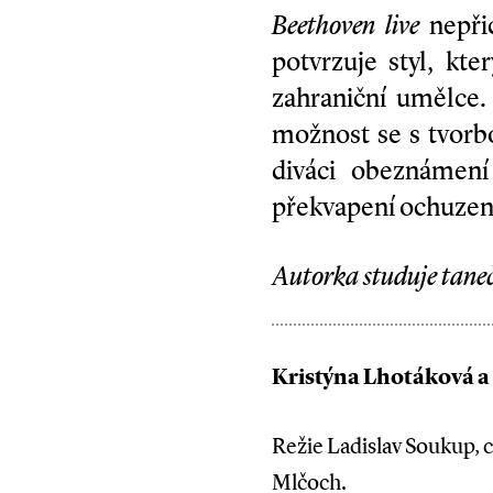
Beethoven live
nepřic
potvrzuje styl, kte
zahraniční umělce
možnost se s tvorbo
diváci obeznámen
překvapení ochuzen
Autorka studuje taneč
Kristýna Lhotáková a
Režie Ladislav Soukup, c
Mlčoch.