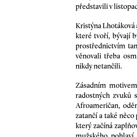
představili v listop
Kristýna Lhotáková 
které tvoří, bývají
prostřednictvím tan
věnovali třeba osmd
nikdy netančili.
Zásadním motivem 
radostných zvuků s
Afroameričan, odě
zatančí a také něco
který začíná zaplň
mužského pohlaví, 