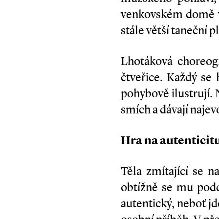
venkovském domě v 
stále větší taneční p
Lhotáková choreog
čtveřice. Každý se
pohybově ilustrují.
smích a dávají naje
Hra na autenticit
Těla zmítající se 
obtížně se mu podd
autentický, neboť jd