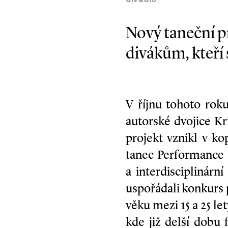
divadlo
Nový taneční p
divákům, kteří s
V říjnu tohoto rok
autorské dvojice K
projekt vznikl v k
tanec Performance S
a interdisciplinárn
uspořádali konkurs 
věku mezi 15 a 25 le
kde již delší dobu