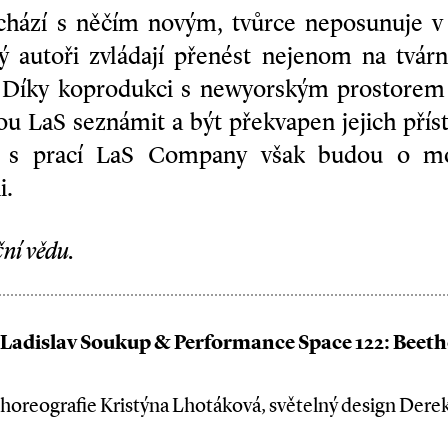
hází s něčím novým, tvůrce neposunuje v 
rý autoři zvládají přenést nejenom na tvár
. Díky koprodukci s newyorským prostorem
u LaS seznámit a být překvapen jejich přís
í s prací LaS Company však budou o 
i.
ní vědu.
 Ladislav Soukup & Performance Space 122: Beeth
horeografie Kristýna Lhotáková, světelný design Derek 