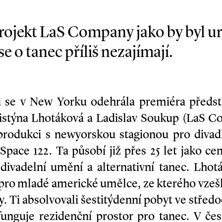
rojekt LaS Company jako by byl ur
e o tanec příliš nezajímají.
u se v New Yorku odehrála premiéra předs
ristýna Lhotáková a Ladislav Soukup (LaS Co
oprodukci s newyorskou stagionou pro divad
pace 122. Ta působí již přes 25 let jako ce
í divadelní umění a alternativní tanec. Lh
pro mladé americké umělce, ze kterého vzešl
ty. Ti absolvovali šestitýdenní pobyt ve stře
 funguje rezidenční prostor pro tanec. V če