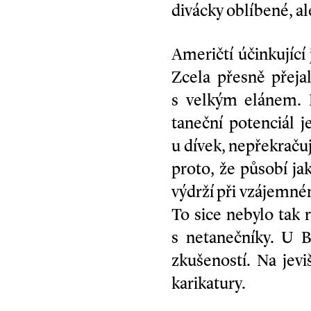
divácky oblíbené, al
Američtí účinkující
Zcela přesně přeja
s velkým elánem. P
taneční potenciál j
u dívek, nepřekraču
proto, že působí ja
výdrží při vzájemném
To sice nebylo tak 
s netanečníky. U B
zkušeností. Na jevi
karikatury.