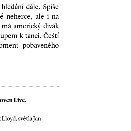
hledání dále. Spíše
né neherce, ale i na
 má americký divák
tupem k tanci. Čeští
moment pobaveného
oven Live.
Lloyd, světla Jan