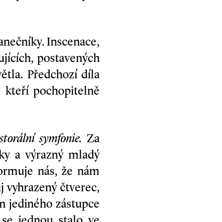
anečníky. Inscenace,
ujících, postavených
ětla. Předchozí díla
, kteří pochopitelně
storální symfonie.
Za
vky a výrazný mladý
ormuje nás, že nám
j vyhrazený čtverec,
m jediného zástupce
 se jednou stalo ve