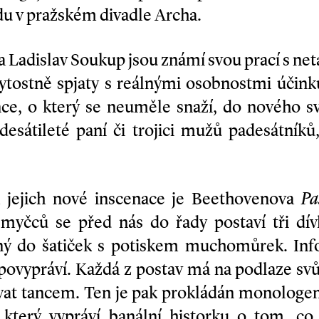
adu v pražském divadle Archa.
a Ladislav Soukup jsou známí svou prací s net
 bytostně spjaty s reálnými osobnostmi účink
ce, o který se neuměle snaží, do nového sv
esátileté paní či trojici mužů padesátníků
jejich nové inscenace je Beethovenova
Pa
myčců se před nás do řady postaví tři dí
ný do šatiček s potiskem muchomůrek. Inf
 povypráví. Každá z postav má na podlaze svů
ovat tancem. Ten je pak prokládán monologe
který vypráví banální historku o tom, co