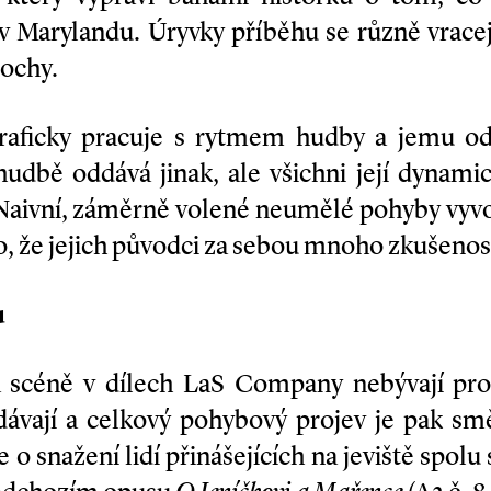
Marylandu. Úryvky příběhu se různě vracejí
lochy.
raficky pracuje s rytmem hudby a jemu odp
 hudbě oddává jinak, ale všichni její dynam
 Naivní, záměrně volené neumělé pohyby vyvol
vo, že jejich původci za sebou mnoho zkušenos
u
na scéně v dílech LaS Company nebývají pr
ávají a celkový pohybový projev je pak sm
e o snažení lidí přinášejících na jeviště spolu