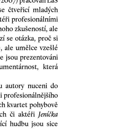
/2007) pracovali LaS
 čtveřicí mladých
ktéři profesionálními
noho zkušeností, ale
zí se otázka, proč si
, ale umělce vzešlé
e jsou prezentováni
umentárnost, která
ou autory nuceni do
 profesionálnějšího
ich kvartet pohybově
ch či aktéři
Jeníčka
ící hudbu jsou sice