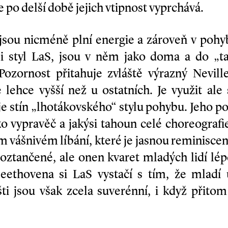
e po delší době jejich vtipnost vyprchává.
 jsou nicméně plní energie a zároveň v pohy
li styl LaS, jsou v něm jako doma a do „ta
ozornost přitahuje zvláště výrazný Neville
e lehce vyšší než u ostatních. Je využit al
je stín „lhotákovského“ stylu pohybu. Jeho p
ko vypravěč a jakýsi tahoun celé choreografi
 vášnivém líbání, které je jasnou reminiscen
roztančené, ale onen kvaret mladých lidí lép
eethovena si LaS vystačí s tím, že mladí
šti jsou však zcela suverénní, i když přito