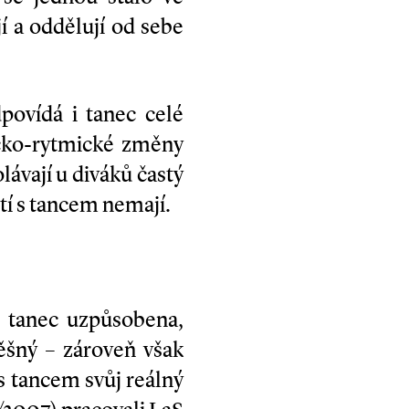
 a oddělují od sebe
ovídá i tanec celé
icko-rytmické změny
ávají u diváků častý
tí s tancem nemají.
o tanec uzpůsobena,
ěšný – zároveň však
 s tancem svůj reálný