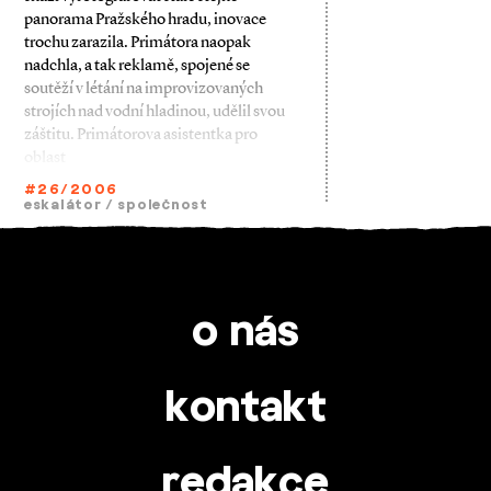
panorama Pražského hradu, inovace
trochu zarazila. Primátora naopak
nadchla, a tak reklamě, spojené se
soutěží v létání na improvizovaných
strojích nad vodní hladinou, udělil svou
záštitu. Primátorova asistentka pro
oblast
#26/2006
eskalátor
/
společnost
o nás
kontakt
redakce