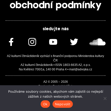
obchodní podmínky
sledujte nás
A2 kulturní čtrnáctideník vychází s finanční podporou Ministerstva kultury
ČR
A2 kulturní čtrnáctideník • ISSN 1803-6635 A2, o.p.s.
Na Květnici 700/1a, 140 00 Praha 4 • mail@advojka.cz
A2 © 2005 – 2026
Design by Daniel Vojtíšek
Built by JASA-IT & ChSoft
Používáme soubory cookies, abychom vám zajistili co nejlepší
zážitek z našich webových stránek.
Ok
Nepovolit