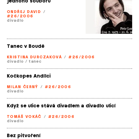
jednoho souboru
ONDŘEJ DAVID
/
#26/2006
divadlo
Tanec v Boudě
KRISTINA DURCZAKOVÁ
/
#26/2006
divadlo
/
tanec
Kočkopes Andílci
MILAN ČERNÝ
/
#26/2006
divadlo
Když se ulice stává divadlem a divadlo ulicí
TOMÁŠ VOKÁČ
/
#26/2006
divadlo
Bez pitvoření