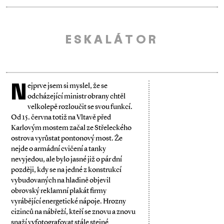
ESKALÁTOR
N
ejprve jsem si myslel, že se
odcházející ministr obrany chtěl
velkolepě rozloučit se svou funkcí.
Od 15. června totiž na Vltavě před
Karlovým mostem začal ze Střeleckého
ostro­va vyrůstat pontonový most. Že
nejde o armád­ní cvičení a tanky
nevyjedou, ale bylo jasné již o pár dní
později, kdy se na jedné z konstrukcí
vybudovaných na hladině objevil
obrovský reklamní plakát firmy
vyrábějící energetické nápoje. Hrozny
cizinců na nábřeží, kteří se znovu a znovu
snaží vyfotografovat stále stejné