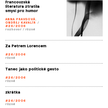
Francouzská
literatura ztratila
smysl pro humor
ANNA PRAVDOVÁ
,
ONDŘEJ KAVALÍR
/
#26/2006
rozhovor
/
různé
Za Petrem Lorencem
#26/2006
různé
Tanec jako politické gesto
#26/2006
různé
zkrátka
#26/2006
různé