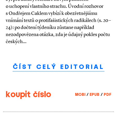
o uchopení vlastního strachu. Úvodní rozhovor
s Ondřejem Caklem vybízí k obezřetnějšímu
vnímání textů o protifašistických radikálech (s. 20–
24): po dočtení týdeníku zůstane například
nezodpovězena otázka, zda je údajný pokles počtu
českých…
ČÍST CELÝ EDITORIAL
koupit číslo
MOBI
/
EPUB
/
PDF