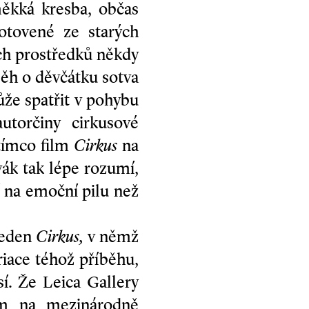
měkká kresba, občas
hotovené ze starých
ých prostředků někdy
běh o děvčátku sotva
že spatřit v pohybu
utorčiny cirkusové
atímco film
Cirkus
na
vák tak lépe rozumí,
í na emoční pilu než
 jeden
Cirkus,
v němž
riace téhož příběhu,
í. Že Leica Gallery
tím na mezinárodně