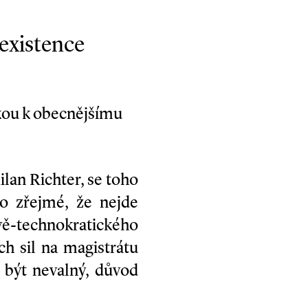
 existence
kou k obecnějšímu
ilan Richter, se toho
lo zřejmé, že nejde
ě-technokratického
h sil na magistrátu
e být nevalný, důvod