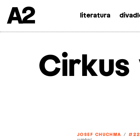
A2
literatura
divadl
Skip
to
content
Cirkus
JOSEF CHUCHMA
/
#22