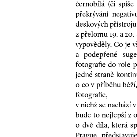
černobílá (či spíš
překrývání negativ
deskových přístrojů
z přelomu 19. a 20.
vypověděly. Co je v
a podepřené suges
fotografie do role 
jedné straně kontin
o co v příběhu běží
fotografie,
v nichž se nachází v
bude to nejlepší z 
o dvě díla, která 
Prague představuj