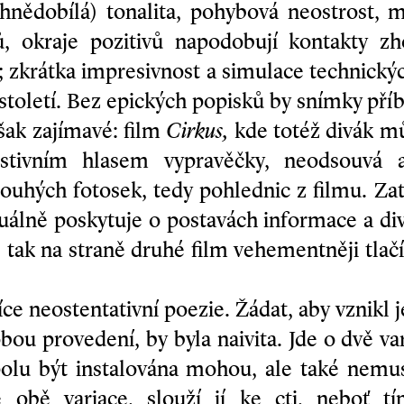
e hnědobílá) tonalita, pohybová neostrost, 
ů, okraje pozitivů napodobují kontakty z
; zkrátka impresivnost a simulace technick
 století. Bez epických popisků by snímky pří
šak zajímavé: film
Cirkus,
kde totéž divák mů
tivním hlasem vypravěčky, neodsouvá a
pouhých fotosek, tedy pohlednic z filmu. Z
uálně poskytuje o postavách informace a di
, tak na straně druhé film vehementněji tlač
íce neostentativní poezie. Žádat, aby vznikl
obou provedení, by byla naivita. Jde o dvě va
spolu být instalována mohou, ale také nemus
e obě variace, slouží jí ke cti, neboť 