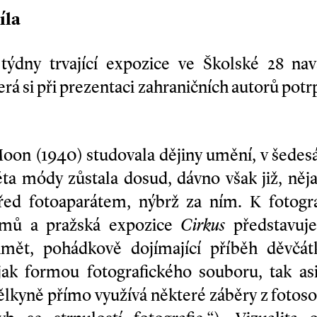
íla
i týdny trvající expozice ve Školské 28 na
rá si při prezentaci zahraničních autorů potrp
on (1940) studovala dějiny umění, v šedesát
ta módy zůstala dosud, dávno však již, nějak
řed fotoaparátem, nýbrž za ním. K fotogr
ilmů a pražská expozice
Cirkus
představuje
ámět, pohádkově dojímající příběh děvčátk
jak formou fotografického souboru, tak as
lkyně přímo využívá některé záběry z fotos