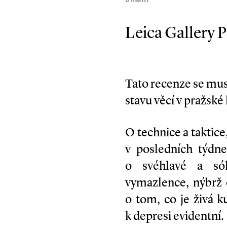
umění
Leica Gallery P
Tato recenze se mu
stavu věcí v pražské
O technice a taktice
v posledních týdne
o svéhlavé a sóli
vymazlence, nýbrž 
o tom, co je živá k
k depresi evidentní.