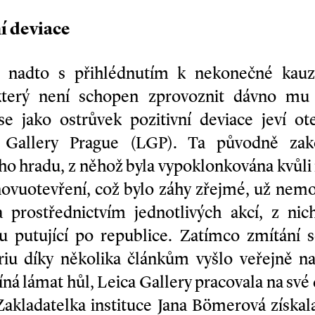
í deviace
, nadto s přihlédnutím k nekonečné kau
 který není schopen zprovoznit dávno mu 
 se jako ostrůvek pozitivní deviace jeví ot
a Gallery Prague (LGP). Ta původně zak
ho hradu, z něhož byla vypoklonkována kvůli 
ovuotevření, což bylo záhy zřejmé, už nemo
la prostřednictvím jednotlivých akcí, z nic
ku putující po republice. Zatímco zmítání
iu díky několika článkům vyšlo veřejně naj
á lámat hůl, Leica Gallery pracovala na své 
 Zakladatelka instituce Jana Bömerová získa