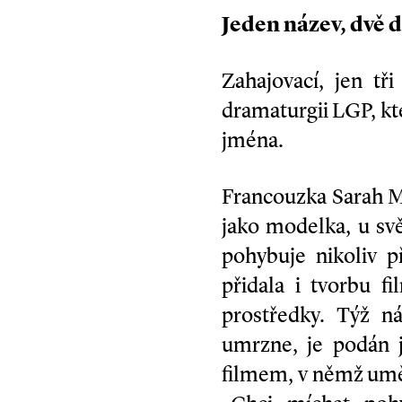
Jeden název, dvě d
Zahajovací, jen tř
dramaturgii LGP, kte
jména.
Francouzka Sarah Mo
jako modelka, u svě
pohybuje nikoliv p
přidala i tvorbu f
prostředky. Týž n
umrzne, je podán 
filmem, v němž umě