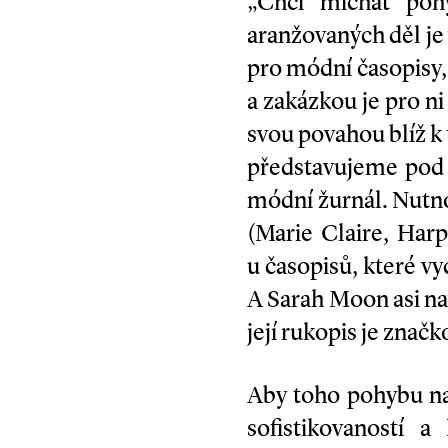
„Chci míchat pohy
aranžovaných děl je
pro módní časopisy
a zakázkou je pro ni
svou povahou blíž k 
představujeme pod 
módní žurnál. Nutno
(Marie Claire, Harp
u časopisů, které v
A Sarah Moon asi na
její rukopis je znač
Aby toho pohybu na
sofistikovaností 