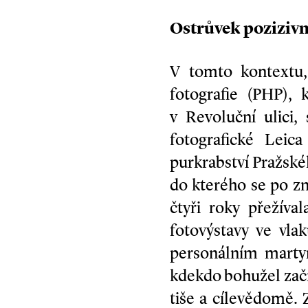
Ostrůvek pozizivn
V tomto kontextu
fotografie (PHP),
v Revoluční ulici,
fotografické Leic
purkrabství Pražské
do kterého se po zn
čtyři roky přežíva
fotovýstavy ve vla
personálním martyr
kdekdo bohužel začín
tiše a cílevědomě.