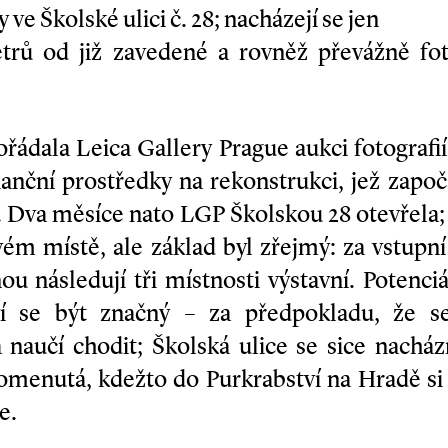
y ve Školské ulici č. 28; nacházejí se jen
etrů od již zavedené a rovněž převážně fo
řádala Leica Gallery Prague aukci fotografií,
inanční prostředky na rekonstrukci, jež zapo
u. Dva měsíce nato LGP Školskou 28 otevřela; 
vém místě, ale základ byl zřejmý: za vstupn
 následují tři místnosti výstavní. Potenciá
ví se být značný – za předpokladu, že 
 naučí chodit; Školská ulice se sice nacház
menutá, kdežto do Purkrabství na Hradě si 
e.