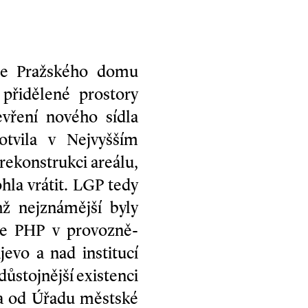
ze Pražského domu
přidělené prostory
evření nového sídla
otvila v Nejvyšším
rekonstrukci areálu,
hla vrátit. LGP tedy
hž nejznámější byly
 se PHP v provozně-
evo a nad institucí
důstojnější existenci
la od Úřadu městské