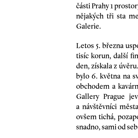
části Prahy 1 prostor
nějakých tři sta m
Galerie.
Letos 5. března uspo
tisíc korun, další f
den, získala z úvěr
bylo 6. května na s
obchodem a kavárnou
Gallery Prague je
a návštěvníci města
ovšem tichá, pozapo
snadno, sami od seb