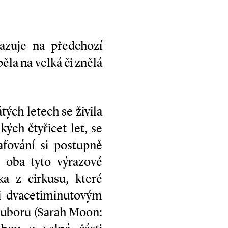
vazuje na předchozí
ěla na velká či znělá
ých letech se živila
ých čtyřicet let, se
afování si postupně
 oba tyto výrazové
a z cirkusu, které
i dvacetiminutovým
ouboru (Sarah Moon: