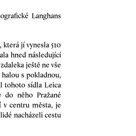
tografické Langhans
 která jí vynesla 510
čala hned následující
zdaleka ještě ne vše
í halou s pokladnou,
l tohoto sídla Leica
se do něho Pražané
í v centru města, je
lidé nacházeli cestu