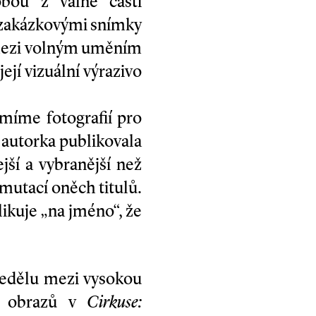
obou z valné části
i zakázkovými snímky
 mezi volným uměním
ejí vizuální výrazivo
míme fotografií pro
 autorka publikovala
jší a vybranější než
mutací oněch titulů.
ikuje „na jméno“, že
ředělu mezi vysokou
ta obrazů v
Cirkuse: