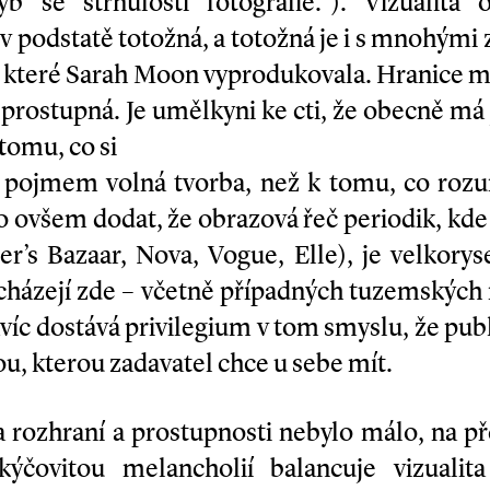
b se strnulostí fotografie.“). Vizualita 
 v podstatě totožná, a totožná je i s mnohým
, které Sarah Moon vyprodukovala. Hranice
 prostupná. Je umělkyni ke cti, že obecně má j
tomu, co si
pojmem volná tvorba, než k tomu, co rozu
 ovšem dodat, že obrazová řeč periodik, kde
er’s Bazaar, Nova, Vogue, Elle), je velkoryse
ycházejí zde – včetně případných tuzemských 
víc dostává privilegium v tom smyslu, že publ
kou, kterou zadavatel chce u sebe mít.
 rozhraní a prostupnosti nebylo málo, na p
a kýčovitou melancholií balancuje vizuali