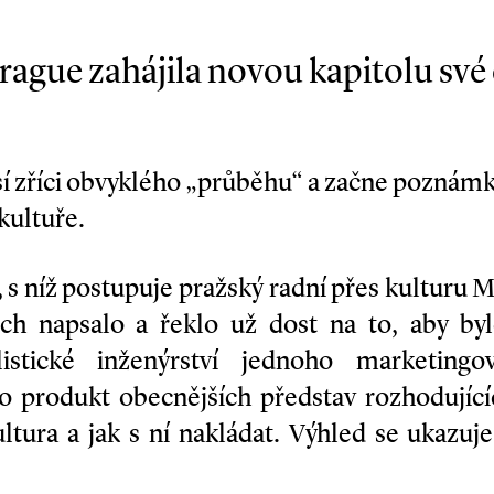
rague zahájila novou kapitolu své
sí zříci obvyklého „průběhu“ a začne poznám
 kultuře.
, s níž postupuje pražský radní přes kulturu M
ch napsalo a řeklo už dost na to, aby by
stické inženýrství jednoho marketingov
o produkt obecnějších představ rozhodujícíc
ultura a jak s ní nakládat. Výhled se ukazuj