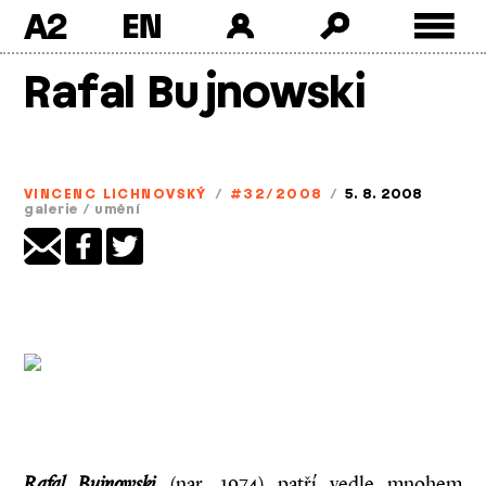
A2
Skip
Rafal Bujnowski
to
content
VINCENC LICHNOVSKÝ
/
#32/2008
/
5. 8. 2008
galerie
/
umění
Rafal Bujnowski
(nar. 1974) patří vedle mnohem