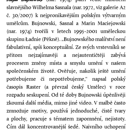
slavnějšího Wilhelma Sasnala (nar. 1972, viz galerie A2
č. 30/2007) k nejpronikavějším polským výtvarným
umělcům. Bujnowski, Sasnal a Marin Maciejowski
(nar. 1974) tvořili v letech 1995–2001 uměleckou
skupinu Ładnie (Pěkně). „Bujnowského malířství není
fabulativní, spíš konceptuální. Ze svých vrstevníků se
přitom nejzajímavěji a nejautentičtěji zabývá
procesem změny místa a smyslu umění v našem
společenském životě. Ověřuje, nakolik ještě umění
potřebujeme či nepotřebujeme,“ napsal polský
časopis Raster (a převzal český Umělec) v roce
rozpadu seskupení. Od té doby Bujnowski úpěnlivěji
zkoumá další média, mimo jiné video. V malbě často
zmnožuje motivy, používá jednoduché, čisté tvary
a plochy, pracuje s tématem zapomnění, nejistoty.
Čím dál koncentrovanější šedé. Naivního uchopení