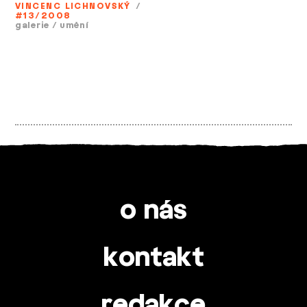
VINCENC LICHNOVSKÝ
/
#13/2008
galerie
/
umění
o nás
kontakt
redakce