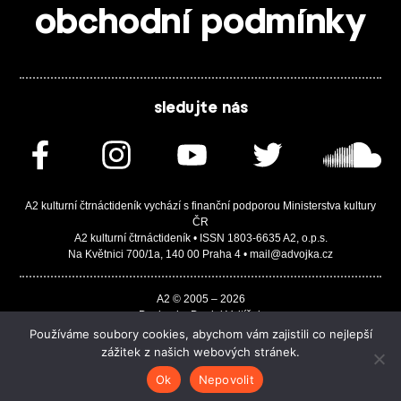
obchodní podmínky
sledujte nás
A2 kulturní čtrnáctideník vychází s finanční podporou Ministerstva kultury
ČR
A2 kulturní čtrnáctideník • ISSN 1803-6635 A2, o.p.s.
Na Květnici 700/1a, 140 00 Praha 4 • mail@advojka.cz
A2 © 2005 – 2026
Design by Daniel Vojtíšek
Built by JASA-IT & ChSoft
Používáme soubory cookies, abychom vám zajistili co nejlepší
zážitek z našich webových stránek.
Ok
Nepovolit