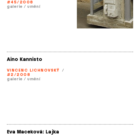
#45/2008
galerie
/
umění
Aino Kannisto
VINCENC LICHNOVSKÝ
/
#2/2008
galerie
/
umění
Eva Maceková: Lajka