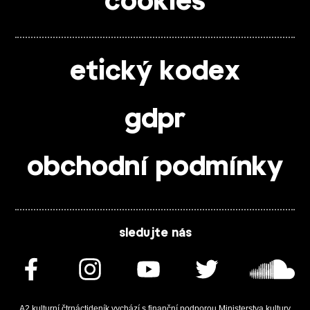
cookies
etický kodex
gdpr
obchodní podmínky
sledujte nás
A2 kulturní čtrnáctideník vychází s finanční podporou Ministerstva kultury