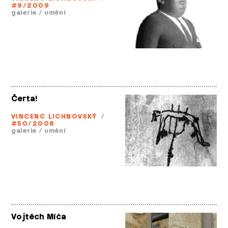
#9/2009
galerie
/
umění
Čerta!
VINCENC LICHNOVSKÝ
/
#50/2008
galerie
/
umění
Vojtěch Míča