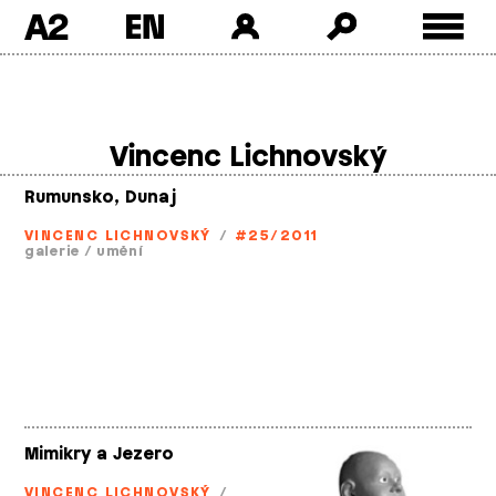
A2
Skip
to
content
Vincenc Lichnovský
Rumunsko, Dunaj
VINCENC LICHNOVSKÝ
/
#25/2011
galerie
/
umění
Mimikry a Jezero
VINCENC LICHNOVSKÝ
/