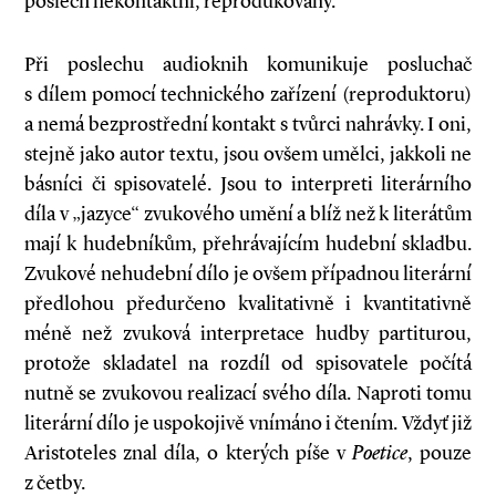
poslech nekontaktní, reprodukovaný.
Při poslechu audioknih komunikuje posluchač
s dílem pomocí technického zařízení (reproduktoru)
a nemá bezprostřední kontakt s tvůrci nahrávky. I oni,
stejně jako autor textu, jsou ovšem umělci, jakkoli ne
básníci či spisovatelé. Jsou to interpreti literárního
díla v „jazyce“ zvukového umění a blíž než k literátům
mají k hudebníkům, přehrávajícím hudební skladbu.
Zvukové nehudební dílo je ovšem případnou literární
předlohou předurčeno kvalitativně i kvantitativně
méně než zvuková interpretace hudby partiturou,
protože skladatel na rozdíl od spisovatele počítá
nutně se zvukovou realizací svého díla. Naproti tomu
literární dílo je uspokojivě vnímáno i čtením. Vždyť již
Aristoteles znal díla, o kterých píše v
Poetice
, pouze
z četby.