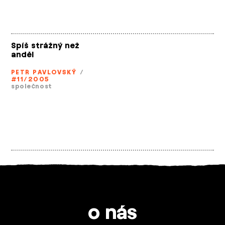
Spíš strážný než
anděl
PETR PAVLOVSKÝ
/
#11/2005
společnost
o nás