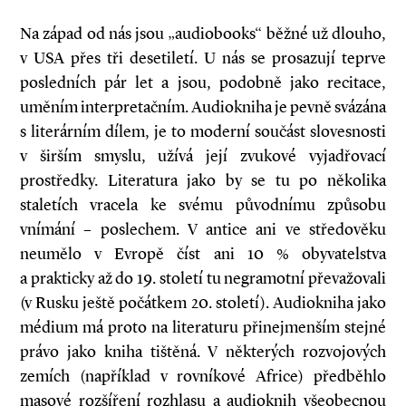
Na západ od nás jsou „audiobooks“ běžné už dlouho,
v USA přes tři desetiletí. U nás se prosazují teprve
posledních pár let a jsou, podobně jako recitace,
uměním interpretačním. Audiokniha je pevně svázána
s literárním dílem, je to moderní součást slovesnosti
v širším smyslu, užívá její zvukové vyjadřovací
prostředky. Literatura jako by se tu po několika
staletích vracela ke svému původnímu způsobu
vnímání – poslechem. V antice ani ve středověku
neumělo v Evropě číst ani 10 % obyvatelstva
a prakticky až do 19. století tu negramotní převažovali
(v Rusku ještě počátkem 20. století). Audiokniha jako
mé­dium má proto na literaturu přinejmenším stejné
právo jako kniha tištěná. V některých rozvojových
zemích (například v rovníkové Africe) předběhlo
masové rozšíření rozhlasu a audioknih všeobecnou