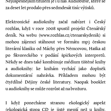
Nejúspěšnějším titulem je i u nás Audiobible, které se
za deset let prodalo přes sedmdesát tisíc výtisků.
Elektronické audioknihy začal nabízet i Český
rozhlas, když v roce 2008 spustil projekt Čtenářský
deník. Na webu (www.rozhlas.cz/ctenarskydenik) si
mohou zájemci stáhnout ve formátu mp3 českou
literární klasiku od Máchy přes Němcovou, Haška až
po Škvoreckého v podání špičkových interpretů.
Někdy se dnes také kombinuje médium tištěné knihy
a audioknihy: ke knihám vychází jako doplněk
dokumentární nahrávka. Příkladem mohou být
čtyřdílné Dějiny české literatury. Naopak booklet
u audioknihy se může rozrůst až na brožuru.
I když ponecháme stranou ekologický aspekt
(ekologická stopa CD je jistě menší než u knihy,