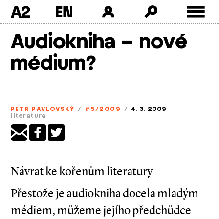
A2
Skip
Audiokniha – nové
to
content
médium?
PETR PAVLOVSKÝ
/
#5/2009
/
4. 3. 2009
literatura
Návrat ke kořenům literatury
Přestože je audiokniha docela mladým
médiem, můžeme jejího předchůdce –