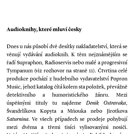
Audioknihy, které mluví česky
Dnes u nás působí dvě desítky nakladatelství, která se
věnují vydávání audioknih. K těm nejznámějším se
řadí Supraphon, Radioservis nebo malé a progresivní
Tympanum (viz rozhovor na straně 11). Čtvrtina celé
produkce pochází z hudebního vydavatelství Popron
Music, jehož katalog čítá kolem sta položek, převážně
detektivního a humoristického žánru. Mezi
úspěšnými tituly tu najdeme
Denik Ostravaka
,
Švandrlíkova Kopyta a Mňouka nebo Jirotkova
Saturnina
. Ve všech případech se prodeje pohybují
mezi dvěma a třemi tisíci vylisovanými nosiči.