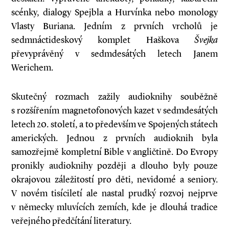
scénky, dialogy Spejbla a Hurvínka nebo monology
Vlasty Buriana. Jedním z prvních vrcholů je
sedmnáctideskový komplet Haškova
Švejka
převyprávěný v sedmdesátých letech Janem
Werichem.
Skutečný rozmach zažily audioknihy souběžně
s rozšířením magnetofonových kazet v sedmdesátých
letech 20. století, a to především ve Spojených státech
amerických. Jednou z prvních audioknih byla
samozřejmě kompletní Bible v angličtině. Do Evropy
pronikly audioknihy později a dlouho byly pouze
okrajovou záležitostí pro děti, nevidomé a seniory.
V novém tisíciletí ale nastal prudký rozvoj nejprve
v německy mluvících zemích, kde je dlouhá tradice
veřejného předčítání literatury.