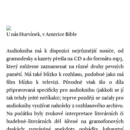
U nás Hurvínek, v Americe Bible
Audiokniha má k dispozici nejrůznější nosiče, od
gramodesky a kazety přešla na CD a do formátu mp3,
který můžeme zaznamenat na různé druhy pevných
pamětí. Má také blízko k rozhlasu, podobně jako má
film blízko k televizi. Původně však šlo o díla
připravovaná specificky pro audioknihu (jakkoli se jí
tak tehdy ještě neříkalo); teprve později se začaly pro
audioknihy využívat nahrávky z rozhlasového archivu.
Na počátku byly zvukové interpretace literárních či
hudebně-literárních děl šířené na gramofonových
deskách: vyprávěné anekdoty, pohádky, kabaretní