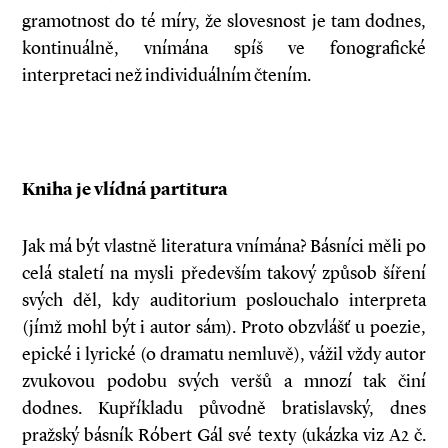
gramotnost do té míry, že slovesnost je tam dodnes,
kontinuálně, vnímána spíš ve fonografické
interpretaci než individuálním čtením.
Kniha je vlídná partitura
Jak má být vlastně literatura vnímána? Básníci měli po
celá staletí na mysli především takový způsob šíření
svých děl, kdy auditorium poslouchalo interpreta
(jímž mohl být i autor sám). Proto obzvlášť u poezie,
epické i lyrické (o dramatu nemluvě), vážil vždy autor
zvukovou podobu svých veršů a mnozí tak činí
dodnes. Kupříkladu původně bratislavský, dnes
pražský básník Róbert Gál své texty (ukázka viz A2 č.