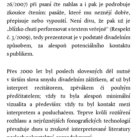
26/2007) při psaní čte nahlas a i pak je podrobuje
zkoušce čtením: pasáže, které mu neznějí dobře,
přepisuje nebo vypouští. Není divu, že pak už je
„blízko chuti performovat s textem veřejně“ (Respekt
č. 3/2009), tedy prezentovat je v podstatě divadelním
způsobem, za alespoň potenciálního kontaktu
s publikem.
Přes 2000 let byl poslech slovesných děl nutně
v širším slova smyslu divadelním zážitkem, ať už byl
interpret recitátorem, zpěvákem či pouhým
předčitatelem; vždy tu byla alespoň minimální
vizualita a především: vždy tu byl kontakt mezi
interpretem a posluchačem. Teprve kvůli rozšíření
rozhlasu a nejrůznějších fonografických technologií
převažuje dnes u zvukově interpretované literatury