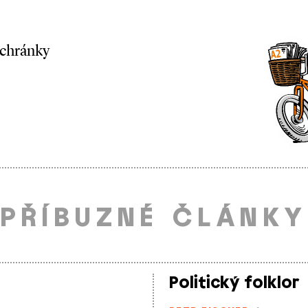
schránky
PŘÍBUZNÉ ČLÁNKY
Politický folklor