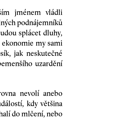
ším jménem vládli
čejných podnájemníků
budou splácet dluhy,
rů ekonomie my sami
osík, jak neskutečné
bemenšího uzardění
zrovna nevolí anebo
dálostí, kdy většina
halí do mlčení, nebo