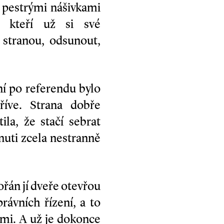
 pestrými nášivkami
i, kteří už si své
stranou, odsunout,
ní po referendu bylo
říve. Strana dobře
la, že stačí sebrat
nuti zcela nestranně
řán jí dveře otevřou
rávních řízení, a to
ami. A už je dokonce