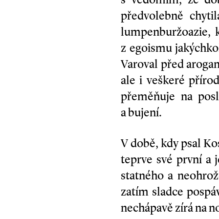
předvolebně chytil
lumpenburžoazie, k
z egoismu jakýchkol
Varoval před aroganc
ale i veškeré příro
přeměňuje na posl
a bujení.
V době, kdy psal Ko
teprve své první a 
statného a neohrož
zatím sladce pospá
nechápavě zírá na n