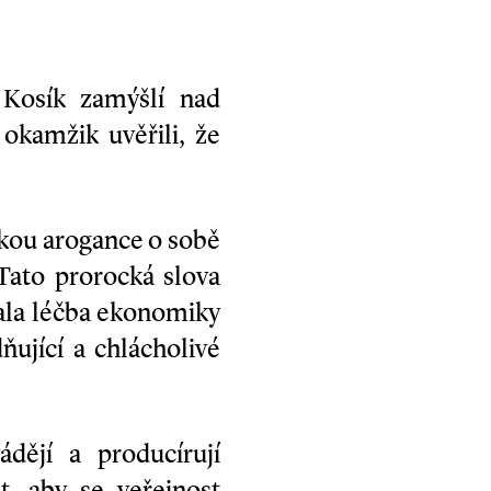
 Kosík zamýšlí nad
okamžik uvěřili, že
kou arogance o sobě
 Tato prorocká slova
nala léčba ekonomiky
ňující a chlácholivé
ádějí a producírují
t, aby se veřejnost