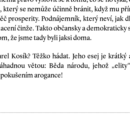
, který se nemůže účinně bránit, když mu př
děč prosperity. Podnájemník, který neví, jak dl
lacení činže. Takto občansky a demokraticky s
om, že jsme tady byli jaksi doma.
el Kosík? Těžko hádat. Jeho esej je krátký
záhadnou větou: Běda národu, jehož „elity“
í pokušením arogance!