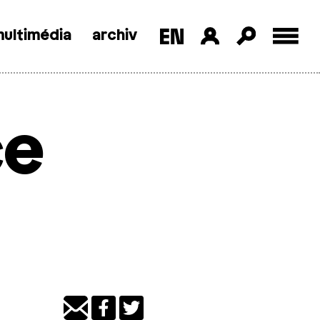
ultimédia
archiv
ce