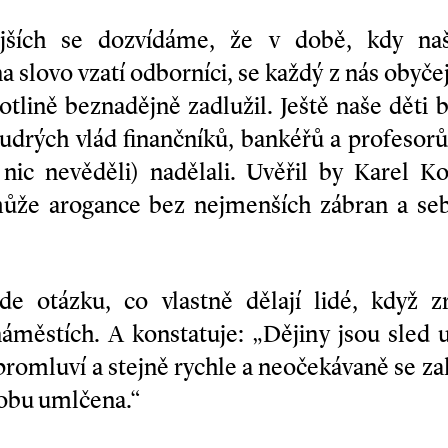
ějších se dozvídáme, že v době, kdy na
na slovo vzatí odborníci, se každý z nás oby
kotlině beznadějně zadlužil. Ještě naše děti 
oudrých vlád finančníků, bankéřů a profeso
 nic nevěděli) nadělali. Uvěřil by Karel K
může arogance bez nejmenších zábran a se
ade otázku, co vlastně dělají lidé, když 
městích. A konstatuje: „Dějiny jsou sled u
promluví a stejně rychle a neočekávaně se za
 dobu umlčena.“