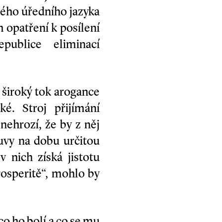
ného úředního jazyka
 opatření k posílení
publice eliminací
široký tok arogance
é. Stroj přijímání
ehrozí, že by z něj
uvy na dobu určitou
 nich získá jistotu
osperitě“, mohlo by
co ho bolí a co se mu