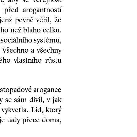
l před arogantností
enž pevně věřil, že
ého než blaho celku.
, sociálního systému,
í. Všechno a všechny
ho vlastního růstu
listopadové arogance
 se sám divil, v jak
ykvetla. Lid, který
je tady přece doma,