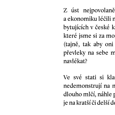
Z úst nejpovolan
a ekonomiku léčili 
bytujících v české 
které jsme si za m
(tajně, tak aby oni
převleky na sebe 
navlékat?
Ve své stati si kl
nedemonstrují na ná
dlouho mlčí, náhle 
je na kratší či delší