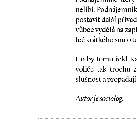
nelíbí. Podnájemník
postavit další přiva
vůbec vydělá na zap
leč krátkého snu o t
Co by tomu řekl Kar
voliče tak trochu 
slušnost a propadaj
Autor je sociolog.