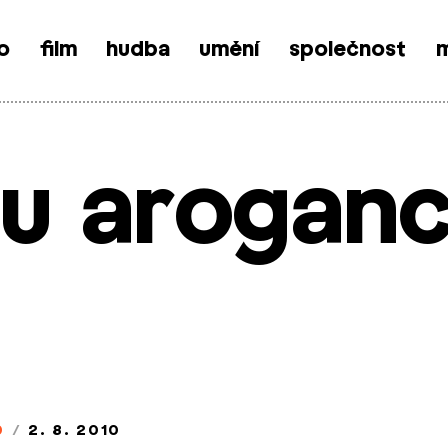
o
film
hudba
umění
společnost
m
nu arogan
0
/
2. 8. 2010