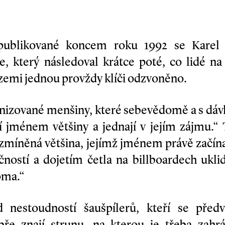
publikované koncem roku 1992 se Karel
, který následoval krátce poté, co lidé na 
í zemi jednou provždy klíči odzvoněno.
anizované menšiny, které sebevědomě a s dáv
í jménem většiny a jednají v jejím zájmu.“
 zmíněná většina, jejímž jménem právě začí
čností a dojetím četla na billboardech uklid
oma.“
 nestoudností šaušpílerů, kteří se předv
e znají strunu, na kterou je třeba zahrá