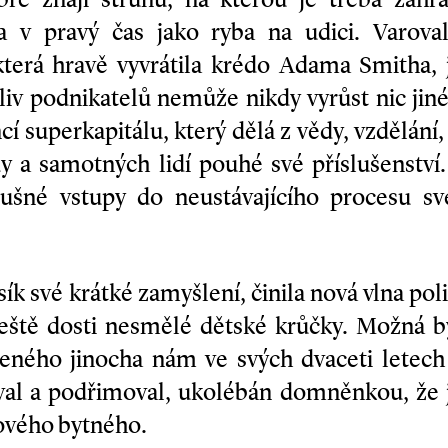
a v pravý čas jako ryba na udici. Varova
terá hravě vyvrátila krédo Adama Smitha, j
iv podnikatelů nemůže nikdy vyrůst nic jin
í superkapitálu, který dělá z vědy, vzdělání
dy a samotných lidí pouhé své příslušenstv
ušné vstupy do neustávajícího procesu své
sík své krátké zamyšlení, činila nová vlna po
ještě dosti nesmělé dětské krůčky. Možná by
eného jinocha nám ve svých dvaceti letech v
val a podřimoval, ukolébán domněnkou, že 
ového bytného.