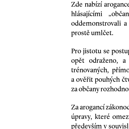
Zde nabízí aroganc
hlásajícími „obča
oddemonstrovali a
prostě umlčet.
Pro jistotu se post
opět odraženo, a 
trénovaných, přímo
a ověřit pouhých čt
za občany rozhodno
Za arogancí zákonod
úpravy, které omezí
především v souvisl