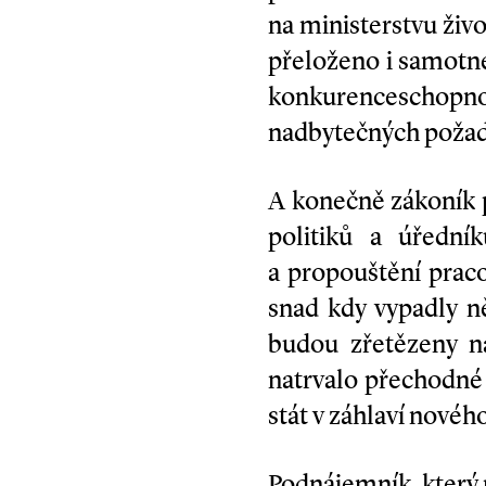
na ministerstvu živ
přeloženo i samotné
konkurenceschopn
nadbytečných požada
A konečně zákoník 
politiků a úřední
a propouštění prac
snad kdy vypadly n
budou zřetězeny na
natrvalo přechodné
stát v záhlaví novéh
Podnájemník, který n