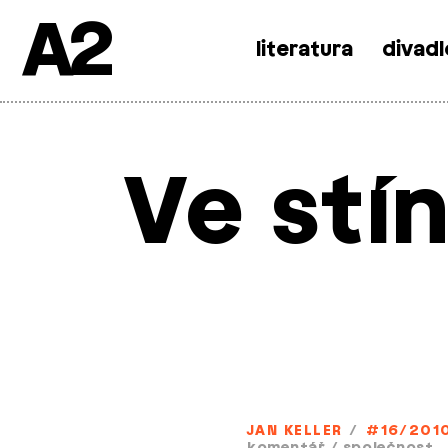
A2
literatura
divadl
Skip
to
content
Ve stí
JAN KELLER
/
#16/201