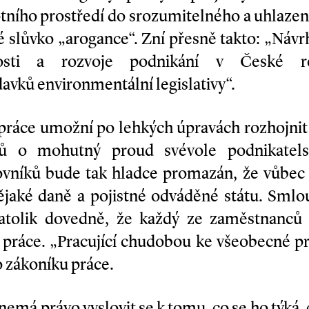
otního prostředí do srozumitelného a uhlaze
 slůvko „arogance“. Zní přesně takto: „Návrh
osti a rozvoje podnikání v České re
vků environmentální legislativy“.
práce umožní po lehkých úpravách rozhojnit 
ků o mohutný proud svévole podnikatelsk
ovníků bude tak hladce promazán, že vůbec n
ějaké daně a pojistné odváděné státu. Smlo
tolik dovedně, že každý ze zaměstnanců v
 práce. „Pracující chudobou ke všeobecné pr
o zákoníku práce.
emá právo vyslovit se k tomu, co se ho týká, 