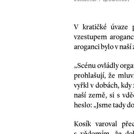
komentář
/
společnost
V kratičké úvaze 
vzestupem arogance
aroganci bylo v naš
„Scénu ovládly org
prohlašují, že mluv
vyřkl v dobách, kdy
naší země, si s vdě
heslo: „Jsme tady d
Kosík varoval před
s vědomím, že dobř