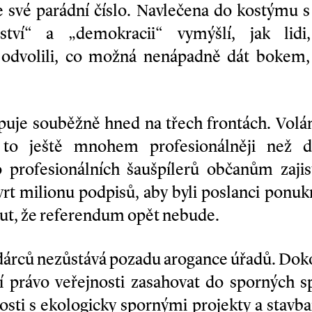
e své parádní číslo. Navlečena do kostýmu s
nství“ a „demokracii“ vymýšlí, jak lid
 odvolili, co možná nenápadně dát bokem, 
upuje souběžně hned na třech frontách. Volá
to ještě mnohem profesionálněji než d
 profesionálních šaušpílerů občanům zajisti
vrt milionu podpisů, aby byli poslanci ponuk
ut, že referendum opět nebude.
árců nezůstává pozadu arogance úřadů. Doko
 právo veřejnosti zasahovat do sporných sp
osti s ekologicky spornými projekty a stavb