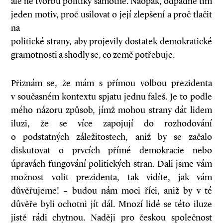
ale ne tvorbu politiky samotné. Naopak, odpadne tím
jeden motiv, proč usilovat o její zlepšení a proč tlačit
na
politické strany, aby projevily dostatek demokratické
gramotnosti a shodly se, co země potřebuje.
Přiznám se, že mám s přímou volbou prezidenta
v současném kontextu spjatu jednu faleš. Je to podle
mého názoru způsob, jímž mohou strany dát lidem
iluzi, že se více zapojují do rozhodování
o podstatných záležitostech, aniž by se začalo
diskutovat o prvcích přímé demokracie nebo
úpravách fungování politických stran. Dali jsme vám
možnost volit prezidenta, tak vidíte, jak vám
důvěřujeme! – budou nám moci říci, aniž by v té
důvěře byli ochotni jít dál. Mnozí lidé se této iluze
jistě rádi chytnou. Naději pro českou společnost