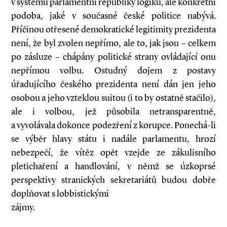
v systému parlamentní republiky logiku, ale konkrétní
podoba, jaké v současné české politice nabývá.
Příčinou otřesené demokratické legitimity prezidenta
není, že byl zvolen nepřímo, ale to, jak jsou – celkem
po zásluze – chápány politické strany ovládající onu
nepřímou volbu. Ostudný dojem z postavy
úřadujícího českého prezidenta není dán jen jeho
osobou a jeho vzteklou suitou (i to by ostatně stačilo),
ale i volbou, jež působila netransparentně,
a vyvolávala dokonce podezření z korupce. Ponechá­-li
se výběr hlavy státu i nadále parlamentu, hrozí
nebezpečí, že vítěz opět vzejde ze zákulisního
pletichaření a handlování, v němž se úzkoprsé
perspektivy stranických sekretariátů budou dobře
doplňovat s lobbistickými
zájmy.