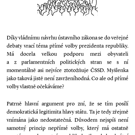
Díky vládnímu návrhu ústavního zákona se do veřejné
debaty vrací téma přímé volby prezidenta republiky.
Má docela velkou podporu mezi obyvateli
a z parlamentních politických stran se s ní
momentálně asi nejvíce ztotožňuje ČSSD. Myšlenka
jako taková jistě není zavrženíhodná. Co ale od přímé
volby vlastně očekáváme?
Patrně hlavní argument pro zní, že se tím posílí
demokratická legitimita hlavy státu. Ta je tedy zřejmě
vnímána jako nedostatečná. Důvodem nejspíš není
samotný princip nepřímé volby, který má ostatně