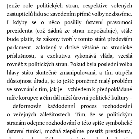
Jenže role politických stran, respektive volených
zastupitelů lidu se zavedením přímé volby nezbavíme.
I kdyby se o něco posílily ústavní pravomoci
prezidenta (což žádná ze stran nepožaduje), stále
bude platit, že zákony tvoří v tomto státě především
parlament, založený v drtivé většině na stranické
příslušnosti, a exekutivu vykonává vláda, vzešlá
rovněž z politických stran. Pokud byla poslední volba
hlavy státu skutečně zmanipulovaná, a tím utrpěla
důstojnost úřadu, je to ještě poměrně malý problém
ve srovnání s tím, jak je – vzhledem k předpokládané
míře korupce a čím dál nižší úrovni politické kultury –
deformován každodenní proces rozhodování
o veřejných záležitostech. Tím, že se politickým
stranám odejme rozhodování o této spíše symbolické
ústavní funkci, možná zlepšíme prestiž prezidenta,