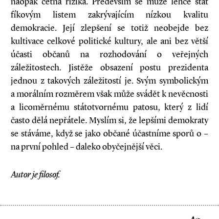
naopak četná rizika. Především se může lehce stát
fíkovým listem zakrývajícím nízkou kvalitu
demokracie. Její zlepšení se totiž neobejde bez
kultivace celkové politické kultury, ale ani bez větší
účasti občanů na rozhodování o veřejných
záležitostech. Jistěže obsazení postu prezidenta
jednou z takových záležitostí je. Svým symbolickým
a morálním rozměrem však může svádět k nevěcnosti
a licoměrnému státotvornému patosu, který z lidí
často dělá nepřátele. Myslím si, že lepšími demokraty
se stáváme, když se jako občané účastníme sporů o –
na první pohled – daleko obyčejnější věci.
Autor je filosof.