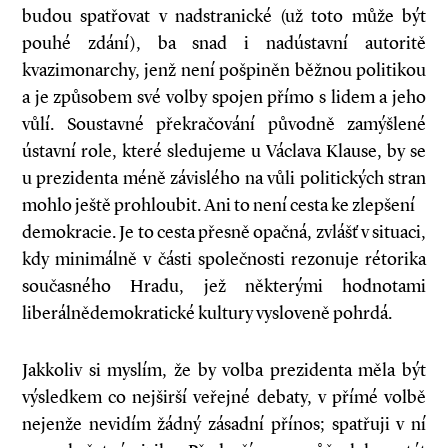
budou spatřovat v nadstranické (už toto může být
pouhé zdání), ba snad i nadústavní autoritě
kvazimonarchy, jenž není pošpiněn běžnou politikou
a je způsobem své volby spojen přímo s lidem a jeho
vůlí. Soustavné překračování původně zamýšlené
ústavní role, které sledujeme u Václava Klause, by se
u prezidenta méně závislého na vůli politických stran
mohlo ještě prohloubit. Ani to není cesta ke zlepšení
demokracie. Je to cesta přesně opačná, zvlášť v situaci,
kdy minimálně v části společnosti rezonuje rétorika
současného Hradu, jež některými hodnotami
liberálnědemokratické kultury vysloveně pohrdá.
Jakkoliv si myslím, že by volba prezidenta měla být
výsledkem co nejširší veřejné debaty, v přímé volbě
nejenže nevidím žádný zásadní přínos; spatřuji v ní