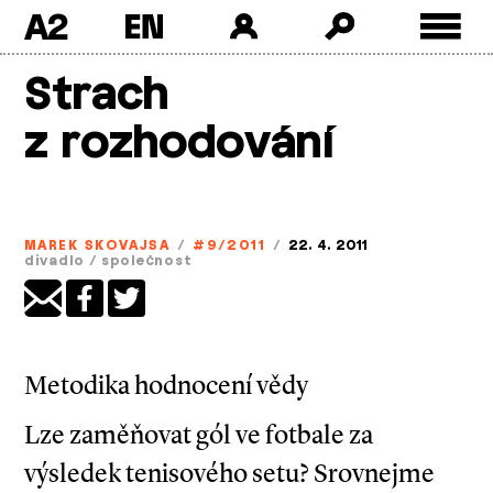
A2
Skip
Strach
to
content
z rozhodování
MAREK SKOVAJSA
/
#9/2011
/
22. 4. 2011
divadlo
/
společnost
Metodika hodnocení vědy
Lze zaměňovat gól ve fotbale za
výsledek tenisového setu? Srovnejme