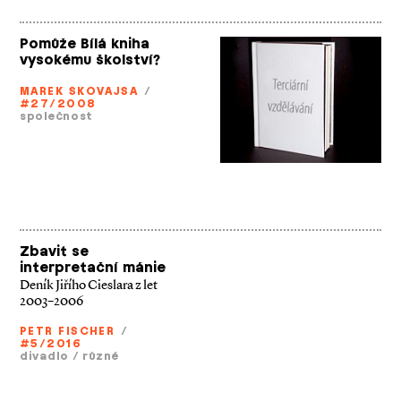
Pomůže Bílá kniha
vysokému školství?
MAREK SKOVAJSA
/
#27/2008
společnost
Zbavit se
interpretační mánie
Deník Jiřího Cieslara z let
2003–2006
PETR FISCHER
/
#5/2016
divadlo
/
různé