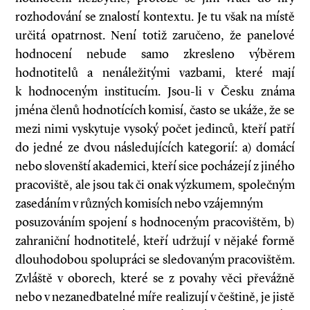
rozhodování se znalostí kontextu. Je tu však na místě
určitá opatrnost. Není totiž zaručeno, že panelové
hodnocení nebude samo zkresleno výběrem
hodnotitelů a nenáležitými vazbami, které mají
k hodnoceným institucím. Jsou-li v Česku známa
jména členů hodnotících komisí, často se ukáže, že se
mezi nimi vyskytuje vysoký počet jedinců, kteří patří
do jedné ze dvou následujících kategorií: a) domácí
nebo slovenští akademici, kteří sice pocházejí z jiného
pracoviště, ale jsou tak či onak výzkumem, společným
zasedáním v různých komisích nebo vzájemným
posuzováním spojení s hodnoceným pracovištěm, b)
zahraniční hodnotitelé, kteří udržují v nějaké formě
dlouhodobou spolupráci se sledovaným pracovištěm.
Zvláště v oborech, které se z povahy věci převážně
nebo v nezanedbatelné míře realizují v češtině, je jistě