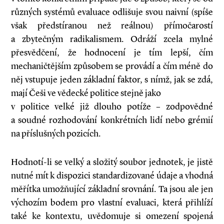
různých systémů evaluace odlišuje svou naivní (spíše
však předstíranou než reálnou) přímočarostí
a zbytečným radikalismem. Odráží zcela mylné
přesvědčení, že hodnocení je tím lepší, čím
mechaničtějším způsobem se provádí a čím méně do
něj vstupuje jeden základní faktor, s nímž, jak se zdá,
mají Češi ve vědecké politice stejně jako
v politice velké již dlouho potíže – zodpovědné
a soudné rozhodování konkrétních lidí nebo grémií
na příslušných pozicích.
Hodnotí­-li se velký a složitý soubor jednotek, je jistě
nutné mít k dispozici standardizované údaje a vhodná
měřítka umožňující základní srovnání. Ta jsou ale jen
výchozím bodem pro vlastní evaluaci, která přihlíží
také ke kontextu, uvědomuje si omezení spojená