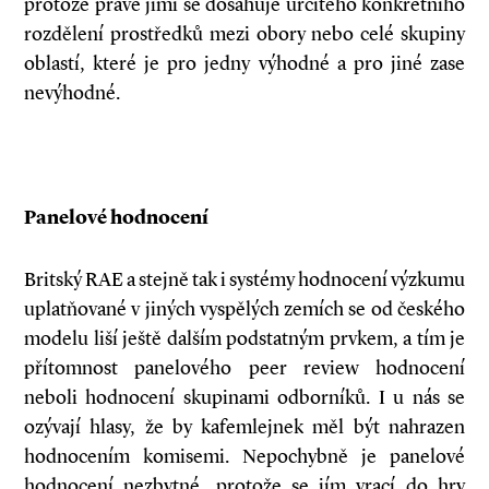
protože právě jimi se dosahuje určitého konkrétního
rozdělení prostředků mezi obory nebo celé skupiny
oblastí, které je pro jedny výhodné a pro jiné zase
nevýhodné.
Panelové hodnocení
Britský RAE a stejně tak i systémy hodnocení výzkumu
uplatňované v jiných vyspělých zemích se od českého
modelu liší ještě dalším podstatným prvkem, a tím je
přítomnost panelového peer review hodnocení
neboli hodnocení skupinami odborníků. I u nás se
ozývají hlasy, že by kafemlejnek měl být nahrazen
hodnocením komisemi. Nepochybně je panelové
hodnocení nezbytné, protože se jím vrací do hry