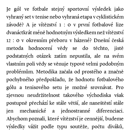
Je gól ve fotbale stejný sportovní výsledek jako
vyhraný set v tenise nebo vyhraná etapa v cyklistickém
závodě? A je vítězství 1 : 0 v první fotbalové lize
dvanáctkrát méně hodnotným výsledkem než vítězství
12 : 0 v okresním přeboru v házené? Dnešní česká
metoda hodnocení vědy se do těchto, jistě
podstatných otázek zatím nepustila, ale na svém
vlastním poli vědy se věnuje typově velmi podobným
problémům. Metodika začala od prostého a značně
pochybného předpokladu, že hodnotu fotbalového
gólu a tenisového setu je možné srovnávat. Pro
zjevnou neudržitelnost takového východiska však
postupně přechází ke stále větší, ale naneštěstí stále
jen mechanické a jednostranné diferenciaci.
Abychom poznali, které vítězství je cennější, budeme
výsledky vážit podle typu soutěže, počtu diváků,