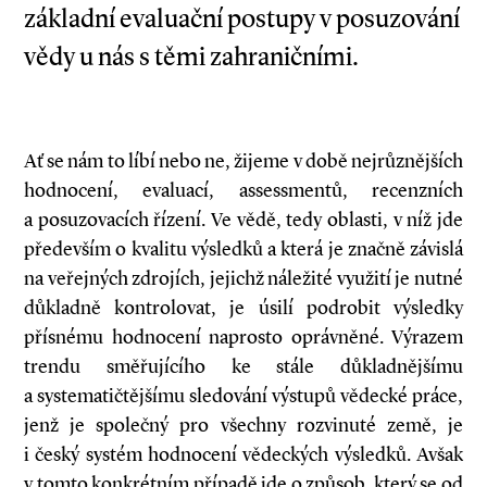
základní evaluační postupy v posuzování
vědy u nás s těmi zahraničními.
Ať se nám to líbí nebo ne, žijeme v době nejrůznějších
hodnocení, evaluací, assessmentů, recenzních
a posuzovacích řízení. Ve vědě, tedy oblasti, v níž jde
především o kvalitu výsledků a která je značně závislá
na veřejných zdrojích, jejichž náležité využití je nutné
důkladně kontrolovat, je úsilí podrobit výsledky
přísnému hodnocení naprosto oprávněné. Výrazem
trendu směřujícího ke stále důkladnějšímu
a systematičtějšímu sledování výstupů vědecké práce,
jenž je společný pro všechny rozvinuté země, je
i český systém hodnocení vědeckých výsledků. Avšak
v tomto konkrétním případě jde o způsob, který se od