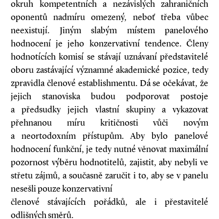
okruh kompetentních a nezávislých zahraničních
oponentů nadmíru omezený, neboť třeba vůbec
neexistují. Jiným slabým místem panelového
hodnocení je jeho konzervativní tendence. Členy
hodnotících komisí se stávají uznávaní představitelé
oboru zastávající významné akademické pozice, tedy
zpravidla členové establishmentu. Dá se očekávat, že
jejich stanoviska budou podporovat postoje
a předsudky jejich vlastní skupiny a vykazovat
přehnanou míru kritičnosti vůči novým
a neortodoxním přístupům. Aby bylo panelové
hodnocení funkční, je tedy nutné věnovat maximální
pozornost výběru hodnotitelů, zajistit, aby nebyli ve
střetu zájmů, a současně zaručit i to, aby se v panelu
nesešli pouze konzervativní
členové stávajících pořádků, ale i přestavitelé
odlišných směrů.