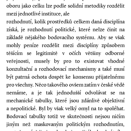
oboru jako celku lze podle solidní metodiky rozdělit
mezi jednotlivé instituce, ale
rozhodnutí, kolik prostředků celkem daná disciplína
získá, je rozhodnutí politické, které nelze činit na
základě nějakého bodovacího systému. Aby se však
mohly peníze rozdělit mezi disciplíny způsobem
těšícím se legitimitě v očích většiny odborné
veřejnosti, musely by pro to existovat vhodné
konzultační a rozhodovací mechanismy a také musí
být patrná ochota dospět ke konsensu přijatelnému
pro všechny. Něco takového ovšem zatím v české vědě
nemáme, a je tak jednodušší odvolávat se na
mechanické tabulky, které jsou zdánlivě objektivní
a nepolitické. Byl by však velký omyl na to spoléhat.
Bodovací tabulky totiž ve skutečnosti nejsou ničím
jiným než maskovaným politickým rozhodnutím,