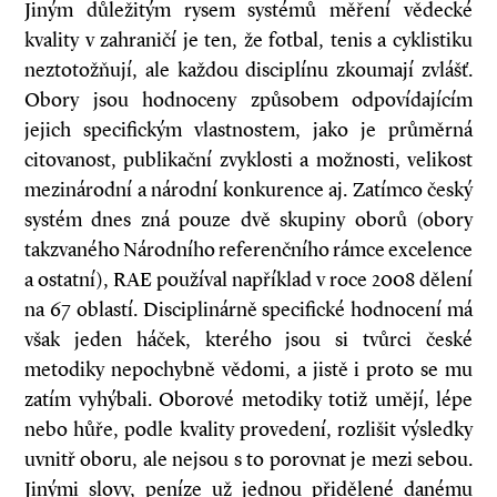
Jiným důležitým rysem systémů měření vědecké
kvality v zahraničí je ten, že fotbal, tenis a cyklistiku
neztotožňují, ale každou disciplínu zkoumají zvlášť.
Obory jsou hodnoceny způsobem odpovídajícím
jejich specifickým vlastnostem, jako je průměrná
citovanost, publikační zvyklosti a možnosti, velikost
mezinárodní a národní konkurence aj. Zatímco český
systém dnes zná pouze dvě skupiny oborů (obory
takzvaného Národního referenčního rámce excelence
a ostatní), RAE používal například v roce 2008 dělení
na 67 oblastí. Disciplinárně specifické hodnocení má
však jeden háček, kterého jsou si tvůrci české
metodiky nepochybně vědomi, a jistě i proto se mu
zatím vyhýbali. Oborové metodiky totiž umějí, lépe
nebo hůře, podle kvality provedení, rozlišit výsledky
uvnitř oboru, ale nejsou s to porovnat je mezi sebou.
Jinými slovy, peníze už jednou přidělené danému