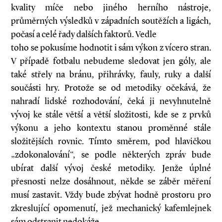
kvality míče nebo jiného herního nástroje,
průměrných výsledků v západních soutěžích a ligách,
počasí a celé řady dalších faktorů. Vedle
toho se pokusíme hodnotit i sám výkon z vícero stran.
V případě fotbalu nebudeme sledovat jen góly, ale
také střely na bránu, přihrávky, fauly, ruky a další
součásti hry. Protože se od metodiky očekává, že
nahradí lidské rozhodování, čeká ji nevyhnutelně
vývoj ke stále větší a větší složitosti, kde se z prvků
výkonu a jeho kontextu stanou proměnné stále
složitějších rovnic. Tímto směrem, pod hlavičkou
„zdokonalování“, se podle některých zpráv bude
ubírat další vývoj české metodiky. Jenže úplné
přesnosti nelze dosáhnout, někde se záběr měření
musí zastavit. Vždy bude zbývat hodně prostoru pro
zkreslující opomenutí, jež mechanický kafemlejnek
sám odstranit nedokáže.