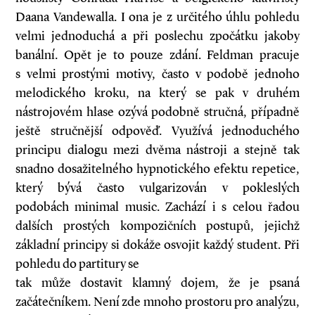
Daana Vandewalla. I ona je z určitého úhlu pohledu
velmi jednoduchá a při poslechu zpočátku jakoby
banální. Opět je to pouze zdání. Feldman pracuje
s velmi prostými motivy, často v podobě jednoho
melodického kroku, na který se pak v druhém
nástrojovém hlase ozývá podobně stručná, případně
ještě stručnější odpověď. Využívá jednoduchého
principu dialogu mezi dvěma nástroji a stejně tak
snadno dosažitelného hypnotického efektu repetice,
který bývá často vulgarizován v pokleslých
podobách minimal music. Zachází i s celou řadou
dalších prostých kompozičních postupů, jejichž
základní principy si dokáže osvojit každý student. Při
pohledu do partitury se
tak může dostavit klamný dojem, že je psaná
začátečníkem. Není zde mnoho prostoru pro analýzu,