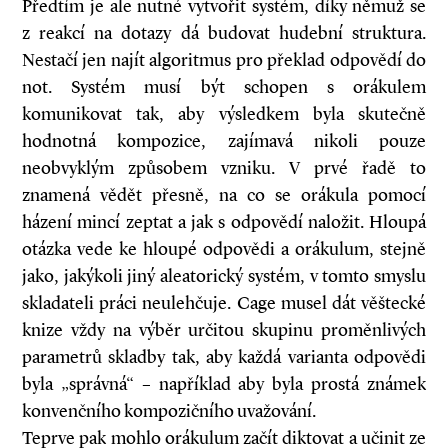
Předtím je ale nutné vytvořit systém, díky němuž se
z reakcí na dotazy dá budovat hudební struktura.
Nestačí jen najít algoritmus pro překlad odpovědí do
not. Systém musí být schopen s orákulem
komunikovat tak, aby výsledkem byla skutečně
hodnotná kompozice, zajímavá nikoli pouze
neobvyklým způsobem vzniku. V prvé řadě to
znamená vědět přesně, na co se orákula pomocí
házení mincí zeptat a jak s odpovědí naložit. Hloupá
otázka vede ke hloupé odpovědi a orákulum, stejně
jako, jakýkoli jiný aleatorický systém, v tomto smyslu
skladateli práci neulehčuje. Cage musel dát věštecké
knize vždy na výběr určitou skupinu proměnlivých
parametrů skladby tak, aby každá varianta odpovědi
byla „správná“ – například aby byla prostá známek
konvenčního kompozičního uvažování.
Teprve pak mohlo orákulum začít diktovat a učinit ze