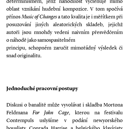
determinismem, jenž nahodilost vyčleňuje mimo
oblast vznikání hudební kompozice. V tom spočívá
přínos
Music of Changes
a tato kvalita je i měřítkem při
posuzování jiných aleatorických skladeb, jejichž
autoři jsou mnohdy vedeni naivním přesvědčením
o náhodě jako samospasitelném
principu, schopném zaručit mimořádný výsledek či
snad originalitu.
Jednoduché pracovní postupy
Diskusi o banalitě může vyvolávat i skladba Mortona
Feldmana
For John Cage
, kterou na festivalu
Contempuls uslyšíme v podání newyorského
houslisty Conrada Harrise a belgického klavíristy