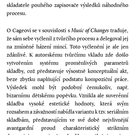
skladatele pouhého zapisovače výsledků náhodného
procesu.
O Cageovi se v souvislosti s
Music of Changes
traduje,
že sám sebe vyčlenil z tvůrčího procesu a delegoval jej
na zmíněné házení mincí. Toto vyčlenění je ale jen
zdánlivé. K autorskému tvůrčímu vkladu zde došlo
vytvořením systému proměnlivých parametrů
skladby, což představuje výsostně konceptuální akt,
beze zbytku naplňující podstatu kompoziční práce.
Výsledek mohl být podobný čemukoliv, např.
bizarnímu dětskému popěvku. Vznikla ale suverénní
skladba vysoké estetické hodnoty, která svým
rozsahem a závažností nabídla variantu k tzv. seriálním
skladbám, představujícím ve své době nejvlivnější
avantgardní proud charakteristický striktním