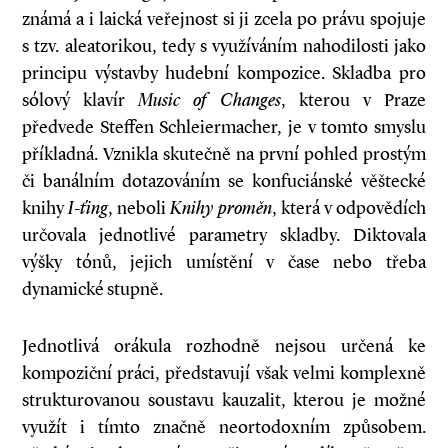
známá a i laická veřejnost si ji zcela po právu spojuje
s tzv. aleatorikou, tedy s využíváním nahodilosti jako
principu výstavby hudební kompozice. Skladba pro
sólový klavír
Music of Changes
, kterou v Praze
předvede Steffen Schleiermacher, je v tomto smyslu
příkladná. Vznikla skutečně na první pohled prostým
či banálním dotazováním se konfuciánské věštecké
knihy
I-ťing
, neboli
Knihy proměn
, která v odpovědích
určovala jednotlivé parametry skladby. Diktovala
výšky tónů, jejich umístění v čase nebo třeba
dynamické stupně.
Jednotlivá orákula rozhodně nejsou určená ke
kompoziční práci, představují však velmi komplexně
strukturovanou soustavu kauzalit, kterou je možné
využít i tímto značně neortodoxním způsobem.