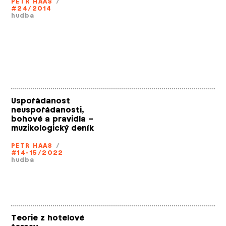
PETR HAAS
/
#24/2014
hudba
Uspořádanost
neuspořádanosti,
bohové a pravidla –
muzikologický deník
PETR HAAS
/
#14-15/2022
hudba
Teorie z hotelové