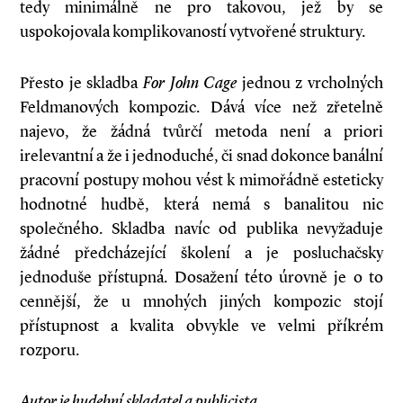
tedy minimálně ne pro takovou, jež by se
uspokojovala komplikovaností vytvořené struktury.
Přesto je skladba
For John Cage
jednou z vrcholných
Feldmanových kompozic. Dává více než zřetelně
najevo, že žádná tvůrčí metoda není a priori
irelevantní a že i jednoduché, či snad dokonce banální
pracovní postupy mohou vést k mimořádně esteticky
hodnotné hudbě, která nemá s banalitou nic
společného. Skladba navíc od publika nevyžaduje
žádné předcházející školení a je posluchačsky
jednoduše přístupná. Dosažení této úrovně je o to
cennější, že u mnohých jiných kompozic stojí
přístupnost a kvalita obvykle ve velmi příkrém
rozporu.
Autor je hudební skladatel a publicista.