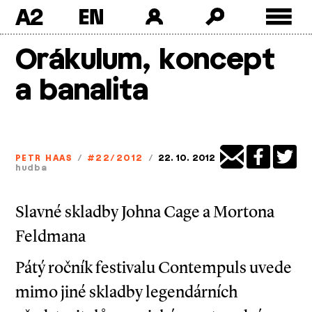
A2
Skip
Orákulum, koncept
to
content
a banalita
PETR HAAS
/
#22/2012
/
22. 10. 2012
hudba
Slavné skladby Johna Cage a Mortona
Feldmana
Pátý ročník festivalu Contempuls uvede
mimo jiné skladby legendárních