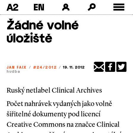
A2
Skip
Žádné volné
to
content
úložiště
JAN FAIX
/
#24/2012
/
19. 11. 2012
hudba
Ruský netlabel Clinical Archives
Počet nahrávek vydaných jako volně
šiřitelné dokumenty pod licencí
Creative Commons na značce Clinical