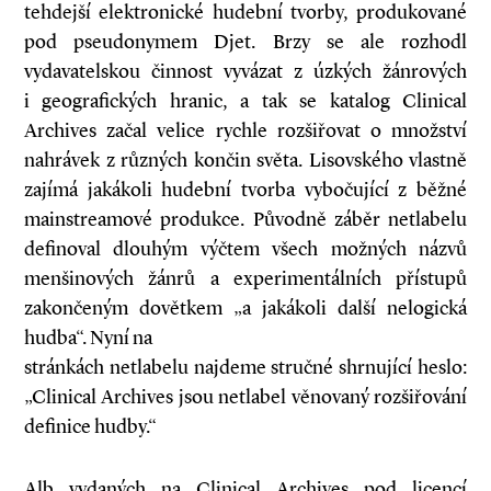
tehdejší elektronické hudební tvorby, produkované
pod pseudonymem Djet. Brzy se ale rozhodl
vydavatelskou činnost vyvázat z úzkých žánrových
i geografických hranic, a tak se katalog Clinical
Archives začal velice rychle rozšiřovat o množství
nahrávek z různých končin světa. Lisovského vlastně
zajímá jakákoli hudební tvorba vybočující z běžné
mainstreamové produkce. Původně záběr netlabelu
definoval dlouhým výčtem všech možných názvů
menšinových žánrů a experimentálních přístupů
zakončeným dovětkem „a jakákoli další nelogická
hudba“. Nyní na
stránkách netlabelu najdeme stručné shrnující heslo:
„Clinical Archives jsou netlabel věnovaný rozšiřování
definice hudby.“
Alb vydaných na Clinical Archives pod licencí