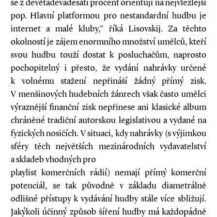
se z devětadevadesáti procent orientují na nejvlezlejší
pop. Hlavní platformou pro nestandardní hudbu je
internet a malé kluby,“ říká Lisovskij. Za těchto
okolností je zájem enormního množství umělců, kteří
svou hudbu touží dostat k posluchačům, naprosto
pochopitelný i přesto, že vydání nahrávky určené
k volnému stažení nepřináší žádný přímý zisk.
V menšinových hudebních žánrech však často umělci
výraznější finanční zisk nepřinese ani klasické album
chráněné tradiční autorskou legislativou a vydané na
fyzických nosičích. V situaci, kdy nahrávky (s výjimkou
sféry těch největších mezinárodních vydavatelství
a skladeb vhodných pro
playlist komerčních rádií) nemají přímý komerční
potenciál, se tak původně v základu diametrálně
odlišné přístupy k vydávání hudby stále více sbližují.
Jakýkoli účinný způsob šíření hudby má každopádně