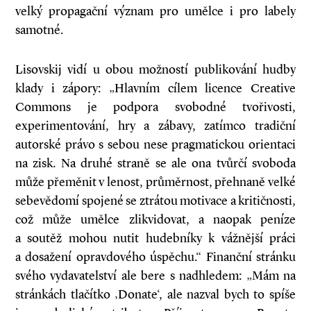
velký propagační význam pro umělce i pro labely
samotné.
Lisovskij vidí u obou možností publikování hudby
klady i zápory: „Hlavním cílem licence Creative
Commons je podpora svobodné tvořivosti,
experimentování, hry a zábavy, zatímco tradiční
autorské právo s sebou nese pragmatickou orientaci
na zisk. Na druhé straně se ale ona tvůrčí svoboda
může přeměnit v lenost, průměrnost, přehnaně velké
sebevědomí spojené se ztrátou motivace a kritičnosti,
což může umělce zlikvidovat, a naopak peníze
a soutěž mohou nutit hudebníky k vážnější práci
a dosažení opravdového úspěchu.“ Finanční stránku
svého vydavatelství ale bere s nadhledem: „Mám na
stránkách tlačítko ‚Donate‘, ale nazval bych to spíše