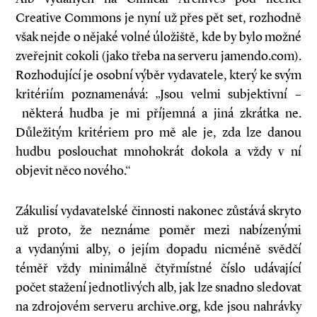
Creative Commons je nyní už přes pět set, rozhodně
však nejde o nějaké volné úložiště, kde by bylo možné
zveřejnit cokoli (jako třeba na serveru jamendo.com).
Rozhodující je osobní výběr vydavatele, který ke svým
kritériím poznamenává: „Jsou velmi subjektivní –
některá hudba je mi příjemná a jiná zkrátka ne.
Důležitým kritériem pro mě ale je, zda lze danou
hudbu poslouchat mnohokrát dokola a vždy v ní
objevit něco nového.“
Zákulisí vydavatelské činnosti nakonec zůstává skryto
už proto, že neznáme poměr mezi nabízenými
a vydanými alby, o jejím dopadu nicméně svědčí
téměř vždy minimálně čtyřmístné číslo udávající
počet stažení jednotlivých alb, jak lze snadno sledovat
na zdrojovém serveru archive.org, kde jsou nahrávky