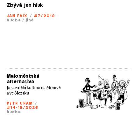
Zbývá jen hluk
JAN FAIX
/
#7/2012
hudba
/
jiné
Maloměstská
alternativa
Jak se dělá kultura na Moravě
a ve Slezsku
PETR URAM
/
#14-15/2026
hudba