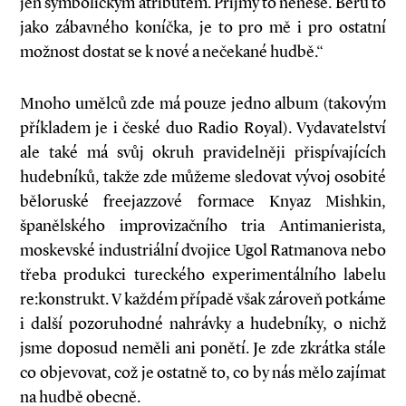
jen symbolickým atributem. Příjmy to nenese. Beru to
jako zábavného koníčka, je to pro mě i pro ostatní
možnost dostat se k nové a nečekané hudbě.“
Mnoho umělců zde má pouze jedno album (takovým
příkladem je i české duo Radio Royal). Vydavatelství
ale také má svůj okruh pravidelněji přispívajících
hudebníků, takže zde můžeme sledovat vývoj osobité
běloruské freejazzové formace Knyaz Mishkin,
španělského improvizačního tria Antimanierista,
moskevské industriální dvojice Ugol Ratmanova nebo
třeba produkci tureckého experimentálního labelu
re:konstrukt. V každém případě však zároveň potkáme
i další pozoruhodné nahrávky a hudebníky, o nichž
jsme doposud neměli ani ponětí. Je zde zkrátka stále
co objevovat, což je ostatně to, co by nás mělo zajímat
na hudbě obecně.