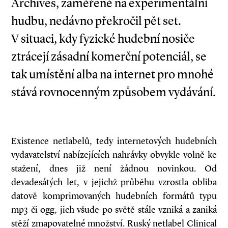
Archives, zaměřené na experimentální
hudbu, nedávno překročil pět set.
V situaci, kdy fyzické hudební nosiče
ztrácejí zásadní komerční potenciál, se
tak umístění alba na internet pro mnohé
stává rovnocenným způsobem vydávání.
Existence netlabelů, tedy internetových hudebních
vydavatelství nabízejících nahrávky obvykle volně ke
stažení, dnes již není žádnou novinkou. Od
devadesátých let, v jejichž průběhu vzrostla obliba
datově komprimovaných hudebních formátů typu
mp3 či ogg, jich všude po světě stále vzniká a zaniká
stěží zmapovatelné množství. Ruský netlabel Clinical