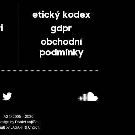
etický kodex
i
gdpr
obchodní
podmínky
A2 © 2005 – 2026
esign by Daniel Vojtíšek
uilt by JASA-IT & ChSoft