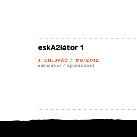
eskA2látor 1
J. CHLUPÁČ
/
#8/2012
eskalátor
/
společnost