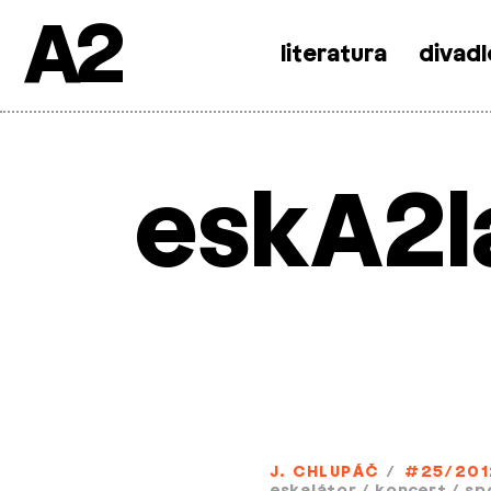
A2
literatura
divadl
Skip
to
content
eskA2l
J. CHLUPÁČ
/
#25/201