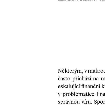
eskalátor
/
koncert
/
sp
Některým, v makro
často přichází na 
eskalující finanční 
v problematice fina
správnou víru. Spo