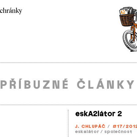
schránky
PŘÍBUZNÉ ČLÁNKY
eskA2látor 2
J. CHLUPÁČ
/
#17/201
eskalátor
/
společnost