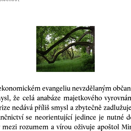
olečnost
ekonomickém evangeliu nevzdělaným občan
mysl, že celá anabáze majetkového vyrovnán
krize nedává příliš smysl a zbytečně zadlužu
nčnictví se neorientující jedince je nutné de
r mezi rozumem a vírou oživuje apoštol Mir