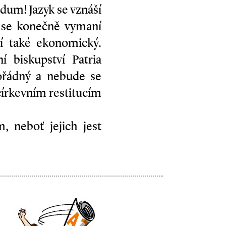
urdum! Jazyk se vznáší
ři se konečně vymaní
jí také ekonomický.
 biskupství Patria
ořádný a nebude se
církevním restitucím
, neboť jejich jest