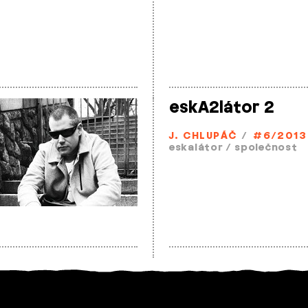
eskA2látor 2
J. CHLUPÁČ
/
#6/2013
eskalátor
/
společnost