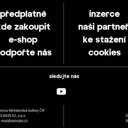
předplatné
inzerce
kde zakoupit
naši partneř
e-shop
ke stažení
odpořte nás
cookies
sledujte nás
porou Ministerstva kultury ČR
3-6635 A2, o.p.s.
D
 • mail@advojka.cz
B