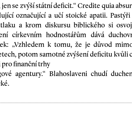
jen se zvýší státní deficit.“ Credite quia abs
lující označující a učí stoické apatii. Pastý
tlaku a krom diskursu biblického si osvo
ešení církevním hodnostářům dává duchovní
ek: „Vzhledem k tomu, že je důvod mim
letech, potom samotné zvýšení deficitu kvůli 
pro finanční trhy
ngové agentury.“ Blahoslaveni chudí duchem
cké.