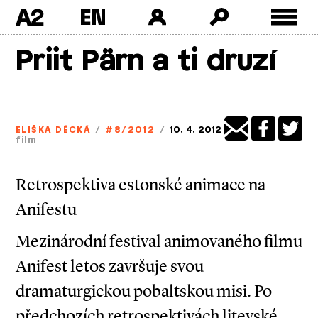
A2
Skip
Priit Pärn a ti druzí
to
content
ELIŠKA DĚCKÁ
/
#8/2012
/
10. 4. 2012
film
Retrospektiva estonské animace na
Anifestu
Mezinárodní festival animovaného filmu
Anifest letos završuje svou
dramaturgickou pobaltskou misi. Po
předchozích retrospektivách litevské