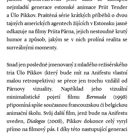
nejmladší generace estonské animace Priit Tender
a Ülo Pikkov. Praštěná série krátkých příběhů o dvou
tajných amerických agentech žijících v Estonsku jasně
odkazuje na filmy Priita Pärna, jejich nestoudně krutý
humor a způsob, jakým se v nich prolíná realita se
surreálnými momenty.
Snad jen posledně jmenovaný z mladého režisérského
tria Ülo Pikkov (který bude mít na Anifestu vlastní
malou retrospektivu) se přece jen trochu vzdálil od
Pärnovy vizuality. Například jeho vizuální
minimalistické pojetí filmu
Bermuda
(1998)
připomíná spíše současnou francouzskou či belgickou
animační školu. Svůj další film, jenž bude na Anifestu
uveden,
Dialogos
(2008), Pikkov dokonce celý vyryl
přímo na filmový pás. I díky této nastupující generaci