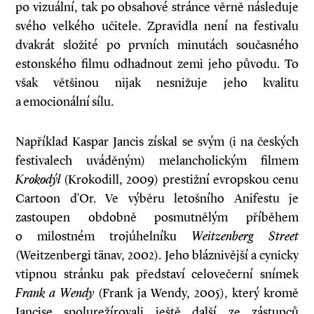
po vizuální, tak po obsahové stránce věrně následuje
svého velkého učitele. Zpravidla není na festivalu
dvakrát složité po prvních minutách současného
estonského filmu odhadnout zemi jeho původu. To
však většinou nijak nesnižuje jeho kvalitu
a emocionální sílu.
Například Kaspar Jancis získal se svým (i na českých
festivalech uváděným) melancholickým filmem
Krokodýl
(Krokodill, 2009) prestižní evropskou cenu
Cartoon d’Or. Ve výběru letošního Anifestu je
zastoupen obdobně posmutnělým příběhem
o milostném trojúhelníku
Weitzenberg Street
(Weitzenbergi tänav, 2002). Jeho bláznivější a cynicky
vtipnou stránku pak představí celovečerní snímek
Frank a Wendy
(Frank ja Wendy, 2005), který kromě
Jancise spolurežírovali ještě další ze zástupců