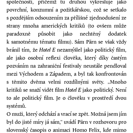
společnosti, přičemž tu druhou vykresluje jako
povrchní, konzumní a požitkářskou, což se setkalo
s pozdějším odsouzením za přílišné zjednodušení ze
strany mnoha amerických kritiků (to ovšem může
paradoxně působit jako nechtěný dodatek
k samotnému tématu filmu). Sám Pärn se však vždy
bránil tím, že
Hotel E
nezamýšlel jako politický film,
ale jako osobní reflexi člověka, který díky častým
pozváním na zahraniční festivaly neustále pendloval
mezi Východem a Západem, a byl tak konfrontován
s těmito dvěma velmi rozdílnými světy. „Mnoho
kritiků se snaží vidět film
Hotel E
jako politický. Není
to ale politický film. Je o člověku v prostředí dvou
systémů.
O muži, který odchází a vrací se zpět. Možná jsem jím
byl do jisté míry já sám,“ uvádí Pärn v rozhovoru pro
slovenský časopis o animaci Homo Felix, kde mimo