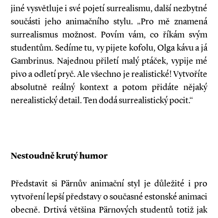
jiné vysvětluje i své pojetí surrealismu, další nezbytné
součásti jeho animačního stylu. „Pro mě znamená
surrealismus možnost. Povím vám, co říkám svým
studentům. Sedíme tu, vy pijete kofolu, Olga kávu a já
Gambrinus. Najednou přiletí malý ptáček, vypije mé
pivo a odletí pryč. Ale všechno je realistické! Vytvoříte
absolutně reálný kontext a potom přidáte nějaký
nerealistický detail. Ten dodá surrealistický pocit.“
Nestoudně krutý humor
Představit si Pärnův animační styl je důležité i pro
vytvoření lepší představy o současné estonské animaci
obecně. Drtivá většina Pärnových studentů totiž jak