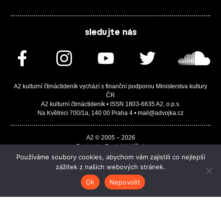
sledujte nás
A2 kulturní čtrnáctideník vychází s finanční podporou Ministerstva kultury
ČR
A2 kulturní čtrnáctideník • ISSN 1803-6635 A2, o.p.s.
Na Květnici 700/1a, 140 00 Praha 4 • mail@advojka.cz
A2 © 2005 – 2026
Design by Daniel Vojtíšek
Built by JASA-IT & ChSoft
Používáme soubory cookies, abychom vám zajistili co nejlepší
zážitek z našich webových stránek.
Ok
Nepovolit