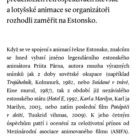
a lotyšské animace se organizátoři
rozhodli zaměřit na Estonsko.
Když se ve spojení s animací řekne Estonsko, znalcům
se hned vybaví jméno legendárního estonského
animátora Priita Pärna, autora mnoha výrazných
snímků jak z doby sovětské okupace (například
Trojúhelník
, Kolmnurk, 1982, nebo
Snídaně v trávě
,
Eine murul, 1987), tak z období již nezávislého
estonského státu (
Hotel E
, 1992,
Karl a Marilyn
, Karl ja
Marilyn, 2003, nebo zatím poslední film
Potápěči
v dešti
, Tuukrid vihmas, 2009). K jeho četným
úspěchům patří i ocenění za celoživotní přínos od
Mezinárodní asociace animovaného filmu (ASIFA).