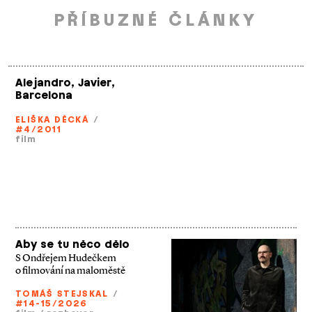
PŘÍBUZNÉ ČLÁNKY
Alejandro, Javier,
Barcelona
ELIŠKA DĚCKÁ
/
#4/2011
film
Aby se tu něco dělo
S Ondřejem Hudečkem
o filmování na maloměstě
TOMÁŠ STEJSKAL
/
#14-15/2026