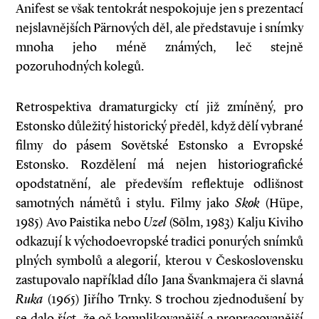
Anifest se však tentokrát nespokojuje jen s prezentací
nejslavnějších Pärnových děl, ale představuje i snímky
mnoha jeho méně známých, leč stejně
pozoruhodných kolegů.
Retrospektiva dramaturgicky ctí již zmíněný, pro
Estonsko důležitý historický předěl, když dělí vybrané
filmy do pásem Sovětské Estonsko a Evropské
Estonsko. Rozdělení má nejen historiografické
opodstatnění, ale především reflektuje odlišnost
samotných námětů i stylu. Filmy jako
Skok
(Hüpe,
1985) Avo Paistika nebo
Uzel
(Sõlm, 1983) Kalju Kiviho
odkazují k východoevropské tradici ponurých snímků
plných symbolů a alegorií, kterou v Československu
zastupovalo například dílo Jana Švankmajera či slavná
Ruka
(1965) Jiřího Trnky. S trochou zjednodušení by
se dalo říct, že oč komplikovanější a propracovanější