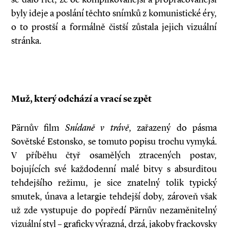
byly ideje a poslání těchto snímků z komunistické éry,
o to prostší a formálně čistší zůstala jejich vizuální
stránka.
Muž, který odchází a vrací se zpět
Pärnův film
Snídaně v trávě
, zařazený do pásma
Sovětské Estonsko, se tomuto popisu trochu vymyká.
V příběhu čtyř osamělých ztracených postav,
bojujících své každodenní malé bitvy s absurditou
tehdejšího režimu, je sice znatelný tolik typický
smutek, únava a letargie tehdejší doby, zároveň však
už zde vystupuje do popředí Pärnův nezaměnitelný
vizuální styl – graficky výrazná, drzá, jakoby frackovsky