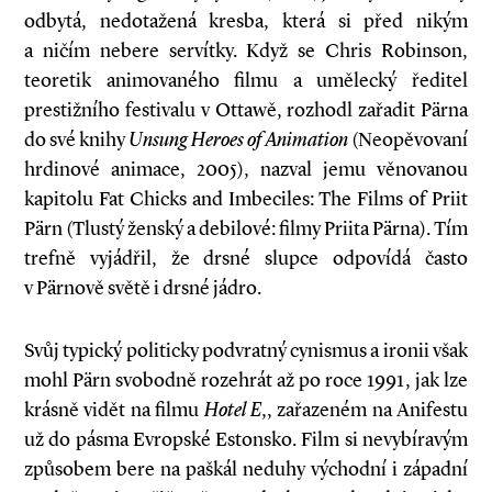
odbytá, nedotažená kresba, která si před nikým
a ničím nebere servítky. Když se Chris Robinson,
teoretik animovaného filmu a umělecký ředitel
prestižního festivalu v Ottawě, rozhodl zařadit Pärna
do své knihy
Unsung Heroes of Animation
(Neopěvovaní
hrdinové animace, 2005), nazval jemu věnovanou
kapitolu Fat Chicks and Imbeciles: The Films of Priit
Pärn (Tlustý ženský a debilové: filmy Priita Pärna). Tím
trefně vyjádřil, že drsné slupce odpovídá často
v Pärnově světě i drsné jádro.
Svůj typický politicky podvratný cynismus a ironii však
mohl Pärn svobodně rozehrát až po roce 1991, jak lze
krásně vidět na filmu
Hotel E
,, zařazeném na Anifestu
už do pásma Evropské Estonsko. Film si nevybíravým
způsobem bere na paškál neduhy východní i západní